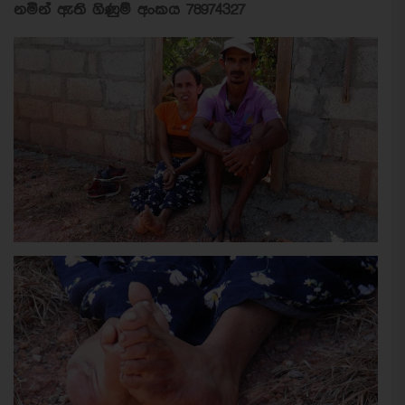
නමින් ඇති ගිණුම් අංකය 78974327