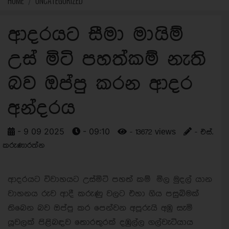
HOME
UNCATEGORIZED
ආදරයට සීමා මායිම්
උස් මිටි පහත්කම් නැති
බව ඔප්පු කරන ආදර
අන්දරය
- 9 09 2025
- 09:10
- 13672 views
- එස්.
කරුණාරත්න
ආදරයට විවාහයට උස්මිටි පහත් කම් මිල මුදල් යාන
වාහනය රුව ආදී කරුණු වලට එහා ගිය පසුබිමක්
තිබෙන බව ඔප්පු කර පෙන්වන අපූරුයි අඹු සැමි
යූවලක් පිළිබඳව තොරතුරක් දඹුල්ල ගල්වැටියාය