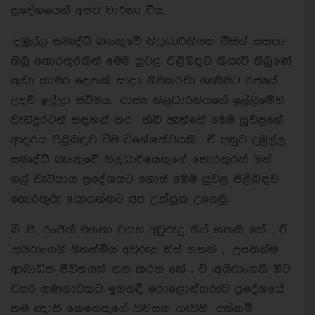
ප්‍රදේශයෙන් අපට වාර්තා විය.
දඹුල්ල සමෘද්ධි බැංකුවේ නිලධාරිනියක විසින් සපයා
තිබූ තොරතුරකින් මෙම යුවළ පිළිබඳව කියැවී තිබුණේ
කුඩා කාමර දෙකක් සාදා නිමකරවා ගැනීමට රජයේ
උදව් ඉල්ලා සිටීමය. රාජ්‍ය නිලධාරිනියගේ ඉල්ලීමේහි
වැඩිදුරටත් සඳහන් කර තිබී ඇත්තේ මෙම යුවළගේ
ආදරය පිළිබඳව වීම විශේෂත්වයකි ඒ අනුව දඹුල්ල
සමෘද්ධි බැංකුවේ නිලධාරියෙකුගේ තොරතුරක් මත්
ගල් වැටියාය ප්‍රදේශයට ගොස් මෙම යුවළ පිළිබඳව
තොරතුරු සොයන්නට අප උත්සුක උනෙමු.
බී .ජි. රංජිත් මහතා වයස අවුරුදු තිස් හතකි කේ . ඒ
.අයිරාංගනී මහත්මිය අවුරුදු තිස් හතකි , උපතින්ම
ආබාධිත ජීවිතයක් ගත කරන කේ . ඒ .අයිරාංගනී මීට
වසර ගණනාවකට ඉහතදී පොළොන්නරුව ප්‍රදේශයේ
තම ඥාතී කෙනෙකුගේ නිවසක නැවතී අත්කම්