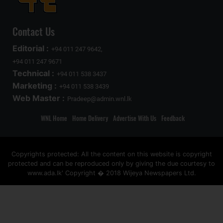
Contact Us
Editorial :
+94 011 247 9642,
+94 011 247 9671
Technical :
+94 011 538 3437
Marketing :
+94 011 538 3439
Web Master :
Pradeep@admin.wnl.lk
WNL Home
Home Delivery
Advertise With Us
Feedback
Copyrights protected: All the content on this website is copyright
protected and can be reproduced only by giving the due courtesy to
www.ada.lk' Copyright � 2018 Wijeya Newspapers Ltd.
ad space