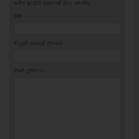
ශබ්ද ඉංග්‍රීසි අකුරෙන් ලියා එවන්න.
නම:
විද්‍යුත් තැපැල් ලිපිනය:
ඔබේ ප‍්‍රතිචාර: