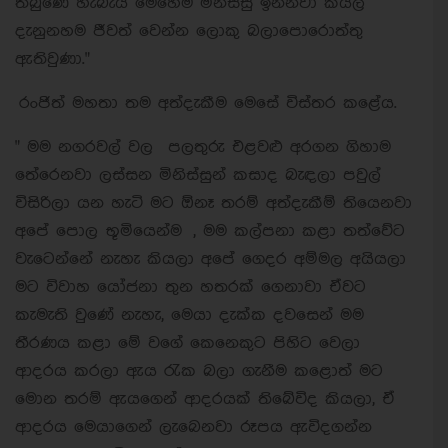
තිබුණේ හැබැයි මෙහෙම මිනිස්සු ඉන්නවා කියල
දැනුනහම ජීවත් වෙන්න ලොකු බලාපොරොත්තු
ඇතිවුණා."
රංජිත් මහතා තම අත්දැකීම මෙසේ විස්තර කළේය.
" මම නගරවල් වල පලතුරු එළවළු අරගන ගිහාම
තේරෙනවා ලස්සන මිනිස්සුන් කසාද බැඳලා පවුල්
විසිරිලා යන හැටි මට ඕනෑ තරම් අත්දැකීම් තියෙනවා
අපේ පොල භූමියෙන්ම , මම කල්පනා කළා තත්වේට
වැටෙන්නේ නැහැ කියලා අපේ ගෙදර අම්මල අයියලා
මට විවාහ යෝජනා තුන හතරක් ගෙනාවා ඒවට
කැමැති වුණේ නැහැ, මෙයා දැක්ක දවසෙන් මම
තීරණය කළා මේ වගේ කෙනෙකුට පිහිට වෙලා
ආදරය කරලා ඇය රැක බලා ගැනීම කළොත් මට
මොන තරම් ඇයගෙන් ආදරයක් තිබේවිද කියලා, ඒ
ආදරය මෙයාගෙන් ලැබෙනවා රූපය ඇවිදගන්න