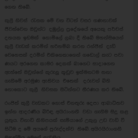
ගෙන තිබේ.
කුලී නිවස් රැසක මේ වන විටත් වසර ගණනාවක්
ජීවත්වෙන ඔවුන්ට දඹුල්ල ප්‍රදේශයේ අයෙකු පර්චස්
දහයක ඉඩමක් නොමිලේ ලබා දී තිබේ මහන්සියෙන්
කුලී වැඩක් කරමින් හරිහම්බ කරන රන්ජිත් දැඩි
වෙහෙසක් දරමින් එකිනෙකාගෙන් ගඩොල් කැට පවා
ණයට අරගෙන කාමර දෙකක් බාගෙට සාදාගෙන
ඇත්තේ ඔවුන්ගේ කුරුලු කූඩුව ඉක්මනටම තනා
ගැනීමේ අරමුණ ඇතිවය එතෙක් දරුවන් බිහි
නොකොට කුලී නිවසක සිටින්නට තීරණය කර තිබේ.
රංජිත් කුලී වැඩකට ගොස් එනතුරු දෙපා ආබාධිතව
ඉන්න ආදරණීය බිරිඳ අයිරාංගනී වඩා ගැනීම සිදු කළ
යුතුය. විනාඩි කිහිපයක් සැමියාගේ උකුල උඩ වාඩි වී
සිටීම ද මේ අයගේ පුරුද්දක්ව තිබේ. අයිරයිරාංගනී
මහත්මිය මෙසේ පැවසිය.