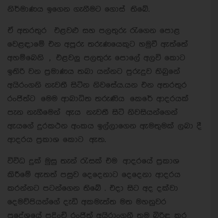
නිර්මාණය ඉගෙන ගැනීමට ගොස් තිබේ.
ඒ අතරතුර එළවළු සහ පලතුරු රැගෙන පොළ
වෙළඳාමේ එන අපූරු තරුණයෙකුට හමුවී ඇත්තේ
අහම්බෙනි , එළවලු පලතුරු පොලේ අලවි කොට
ඉතිරි වන ප්‍රමාණය තබා යන්නට පුරුදුව තිබුනේ
අයිරංගනි නැවතී සිටින නිවසේය.යන එන අතරතුර
රංජිත්ට මෙම ආබාධිත තරුණිය කෙරේ ආදරයක්
පැන නැගීමෙන් ඇය නැවතී සිටි නිවසියන්ගෙන්
ඇයගේ දුරකථන අංකය ඉල්ලාගෙන ඇමතුමක් ලබා දී
ආදරය ප්‍රකාශ කොට ඇත.
විවිධ දුක් මුසු තැන් රැසක් එම ආදරයේ ප්‍රකාශ
කිරීමේ ඇතත් පසුව දෙදෙනාට දෙදෙනා ආදරය
කරන්නට පටන්ගෙන තිබේ . එදා සිට අද දක්වා
දෙමව්පියන්ගේ දැඩි අකමැත්ත මත මහනුවර
ප්‍රදේශයේ පදිංචි රංජිත් අයිරාංගනී තම බිරිඳ කර