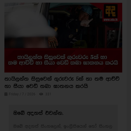
තායිලන්ත සිසුවෙක් ගුරුවරු 5ක් හා තම ආච්චි
හා සීයා වෙඩි තබා ඝාතනය කරයි
Friday / 7 / 2026
331
ඔබේ අදහස් එවන්න.
ඔබේ අදහස් සිංහලෙන්, ඉංග්‍රීසියෙන් හෝ සිංහල