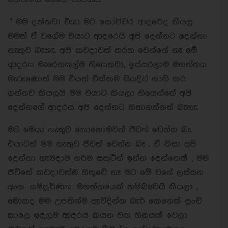
" මම දන්නවා එයා මට කොච්චර ආදරේද කියල
මමත් ඒ වගේම එයාට ආදරෙයි අපි දෙන්නට දෙන්නා
නැතුව බැහැ. අපි කවදාවත් තරහ වෙන්නේ නෑ මේ
ආදරය මැරෙනකල්ම තියෙනවා, ඉස්සරලාම මහත්තය
මැරුණොත් මම එයත් එක්කම සියදිවි හානි කර
ගන්නව කියලයි මම එයාට කියලා තියෙන්නේ අපි
දෙන්නගේ ආදරය අපි දෙන්නට හිතාගන්නත් බැහැ.
මට මෙයා නැතුව කොහොමවත් ජීවත් වෙන්න බෑ.
එයාටත් මම නැතුව ජීවත් වෙන්න බෑ . ඒ නිසා අපි
දෙන්නා හැමදාම හරිම සතුටින් ඉන්න දෙන්නෙක් , මම
ජීවිතේ කවදාවත්ම හිතුවේ නෑ මට මේ වගේ ලස්සන
අංග සම්පූර්ණන මහත්තයෙක් හම්බවෙයි කියලා ,
මොකද මම උපතින්ම ඇවිදින්න බැරි කෙනෙක් පුංචි
කාලෙ ඉඳලම ආදරය කියන එක හීනයක් වෙලා