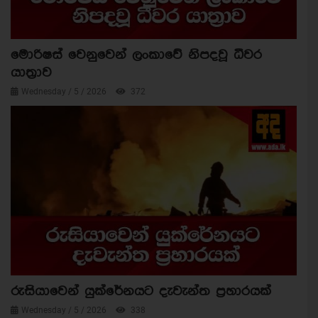
මොරිෂස් වෙනුවෙන් ලංකාවේ නිපදවූ ධීවර
යාත්‍රාව
Wednesday / 5 / 2026
372
රුසියාවෙන් යුක්රේනයට දැවැන්ත ප්‍රහාරයක්
Wednesday / 5 / 2026
338