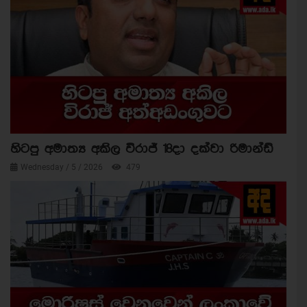
හිටපු අමාත්‍ය අකිල විරාජ් 18දා දක්වා රිමාන්ඩ්
Wednesday / 5 / 2026
479