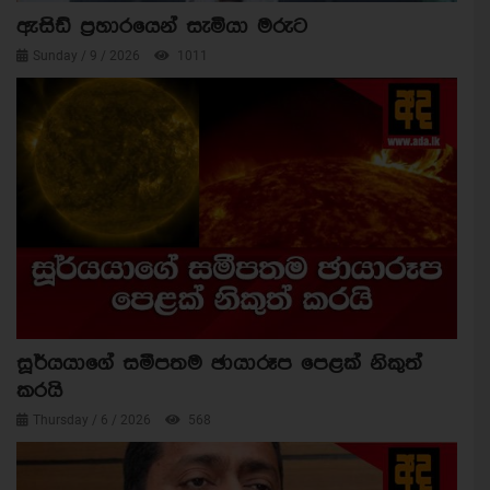
ඇසිඩ් ප්‍රහාරයෙන් සැමියා මරුට
Sunday / 9 / 2026
1011
සූර්යයාගේ සමීපතම ඡායාරූප පෙළක් නිකුත්
කරයි
Thursday / 6 / 2026
568