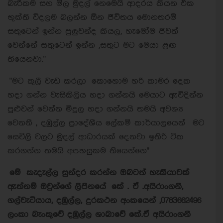
බැරිකම සහ මිල මුදල් නෙමෙයි ආදරය කියන එක
භුක්ති විදලම බලන්න ඕන ජීවිතය මොනතරම්
සතුටෙන් ඉන්න පුලුවන්ද කියල, හැමෝම ජීවත්
වෙන්නේ සතුටෙන් ඉන්න ,සතුට මට මෙයා ළඟ
තියෙනවා."
"මට කුලී වැඩ කරලා කොහොම හරි කාමර දෙක
හදා ගන්න වැසිකිලිය හදා ගන්නයි මෙයාට ඇවිදින්න
පුළුවන් වෙන්න මිදුල හදා ගන්නයි තමයි අවශ්‍ය
වෙනනී , දඹුල්ල ප්‍රාදේශීය ලේකම් කාර්යාලයෙන් මට
සෙවිලි වලට මුදල් ආධාරයක් දෙනවා ඉතිරි ටික
කරගන්න තමයි අපහසුකම තියෙන්නෙ"
මේ කැදැල්ල සුන්දර කරන්න ඔබටත් හැකියාවක්
ඇත්නම් ඔවුන්ගේ ලිපිනයේ කේ . ඒ .අයිරාංගනී,
ගල්වැටියාය, දඹුල්ල, දුරකථන අංකයෙන් ,0783662496
ලංකා බැංකුවේ දඹුල්ල ශාඛාවේ කේ.ඒ අයිරාංගනී