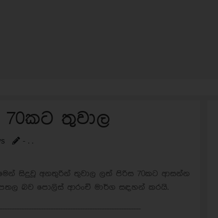
ී 70කට තුවාල
ws
- . .
ෙන් සිදුවූ අනතුරින් තුවාල ලත් පිරිස 70කට ආසන්න
රපතල බව පොලිස් ආරංචි මාර්ග සඳහන් කරයි.
----------------------------------------------------------