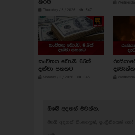
කරයි
Wednesday
Thursday / 6 / 2026
547
සංචිතය ඩො.බි. 6.5ක්
රුසියාව
දක්වා පහතට
දැවැන්ත 
Monday / 3 / 2026
345
Wednesday
ඔබේ අදහස් එවන්න.
ඔබේ අදහස් සිංහලෙන්, ඉංග්‍රීසියෙන් හෝ 