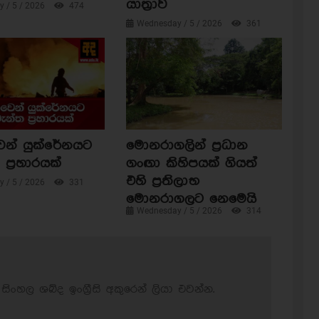
යාත්‍රාව
 / 5 / 2026
474
Wednesday / 5 / 2026
361
ෙන් යුක්රේනයට
මොනරාගලින් ප්‍රධාන
ප්‍රහාරයක්
ගංඟා කිහිපයක් ගියත්
එහි ප්‍රතිලාභ
 / 5 / 2026
331
මොනරාගලට නෙමෙයි
Wednesday / 5 / 2026
314
සිංහල ශබ්ද ඉංග්‍රීසි අකුරෙන් ලියා එවන්න.