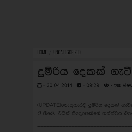
HOME
UNCATEGORIZED
දුම්රිය දෙකක් ගැට
- 30 04 2014
- 09:29
- 1296 vie
(UPDATE)පොතුහැරදී දුම්රිය දෙකක් ගැටීම
වී තිබේ. එයින් තිදෙනෙක්ගේ තත්ත්වය බ
----------------------------------------------------------------