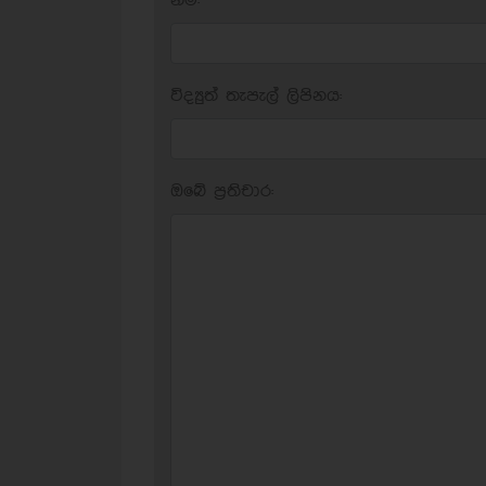
නම:
විද්‍යුත් තැපැල් ලිපිනය:
ඔබේ ප‍්‍රතිචාර: