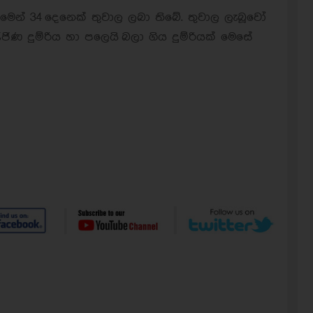
මෙන් 34 දෙනෙක් තුවාල ලබා තිබේ. තුවාල ලැබූවෝ
ිණ දුම්රිය හා පලෙයි බලා ගිය දුම්රියක් මෙසේ