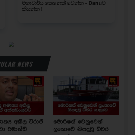
ULAR NEWS
ාත්‍ය අකිල විරාජ්
මොරිෂස් වෙනුවෙන්
වා රිමාන්ඩ්
ලංකාවේ නිපදවූ ධීවර