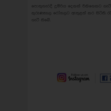
පොතුහැරදී දුම්රිය දෙකක් එකිනෙකට ගැටී
කුරුණෑගල රෝහලට ඇතුළත් කර සිටිති. රැජ
ගැටී තිබේ.