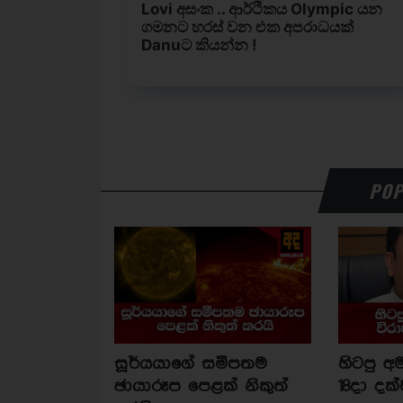
POP
සූර්යයාගේ සමීපතම
හිටපු අම
ඡායාරූප පෙළක් නිකුත්
18දා දක්