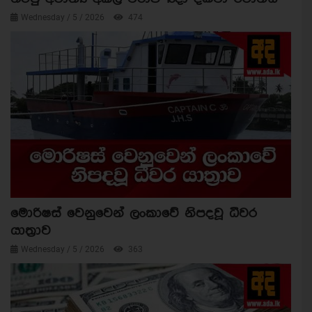
Wednesday / 5 / 2026
474
මොරිෂස් වෙනුවෙන් ලංකාවේ නිපදවූ ධීවර
යාත්‍රාව
Wednesday / 5 / 2026
363