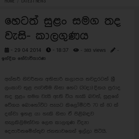
HOME
LATEST NEWS
හෙටත් සුළං සමග තද
වැසි- කාලගුණය
- 29 04 2014
- 18:37
- 383 views
-
ඉන්දික හේවාවිතාරණ
අන්තර් නිවර්තන අභිසාරි කලාපය තවදුරටත් ශ්‍රී
ලංකාව තුළ පැවතීම නිසා හෙට (30දා) දිනය පුරාද
තද සුළං සමග වැසි ඇති විය හැකි බවත්, සුළගේ
වේගය බොහෝවිට පැයට කිලෝමීටර් 70 ක් 80 ක්
දක්වා ඉහළ යා හැකි නිසා ඒ පිළිබඳව
සැලකිලිමත්වන ලෙස කාලගුණ විද්‍යා
දෙපාර්තමේන්තුව ජනතාවගෙන් ඉල්ලා සිටියි.