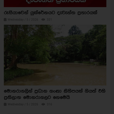
රුසියාවෙන් යුක්රේනයට දැවැන්ත ප්‍රහාරයක්
Wednesday / 5 / 2026
331
මොනරාගලින් ප්‍රධාන ගංඟා කිහිපයක් ගියත් එහි
ප්‍රතිලාභ මොනරාගලට නෙමෙයි
Wednesday / 5 / 2026
316