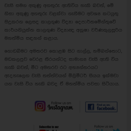
වැසි සමග අකුණු අනතුරු ඇතිවිය හැකි බවත්, මේ
නිසා අකුණු අනතුරු වළක්වා ගැනීමට අවශ්‍ය කටයුතු
සිදුකරන ලෙසද කාලගුණ විද්‍යා දෙපාර්තමේන්තුවේ
කාර්යනියුක්ත කාලගුණ විද්‍යාඥ අනූෂා වර්ණකුලසූරිය
මහත්මිය සඳහන් කළාය.
ගොඩබිමට අමතරව කොළඹ සිට ගාල්ල, හම්බන්තොට,
මඩකලපුව වෙරළ තීරයන්ටද සාමාන්‍ය වැසි ඇති විය
හැකි බවත්, මීට අමතරව රට අභ්‍යන්තරයට
ඇදහැලෙන වැසි තත්ත්වයන් මිලිමීටර් සියය ඉක්මවා
යන වැසි විය හැකි බවද ඒ මහත්මිය පවසා සිටියාය.