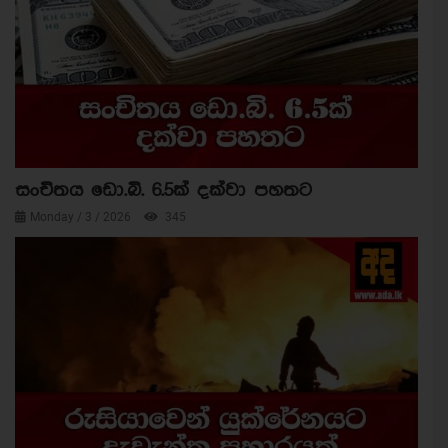
සංචිතය ඩො.බි. 6.5ක් දක්වා පහතට
Monday / 3 / 2026
345