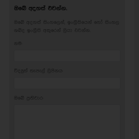
ඔබේ අදහස් එවන්න.
ඔබේ අදහස් සිංහලෙන්, ඉංග්‍රීසියෙන් හෝ සිංහල
ශබ්ද ඉංග්‍රීසි අකුරෙන් ලියා එවන්න.
නම:
විද්‍යුත් තැපැල් ලිපිනය:
ඔබේ ප‍්‍රතිචාර: