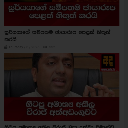
සූර්යයාගේ සමීපතම ඡායාරූප පෙළක් නිකුත්
කරයි
Thursday / 6 / 2026
552
හිටපු අමාත්‍ය අකිල විරාජ් 18දා දක්වා රිමාන්ඩ්