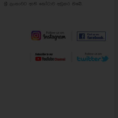
ශ්‍රී ලංකාවට ඇති කෝටාව අඩුකර තිබේ.