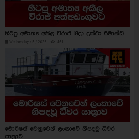
හිටපු අමාත්‍ය අකිල විරාජ් 18දා දක්වා රිමාන්ඩ්
Wednesday / 5 / 2026
461
මොරිෂස් වෙනුවෙන් ලංකාවේ නිපදවූ ධීවර
යාත්‍රාව