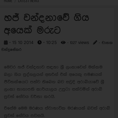
HOME
LATEST NEWS
හජ් වන්දනාවේ ගිය
අයෙක් මරුට
- 15 10 2014
- 10:25
- 1027 views
- චානක
චන්ද්‍රසේකර
මෙවර හජ් වන්දනාව සඳහා ශ්‍රී ලංකාවෙන් මක්කම
බලා ගිය පුද්ගලයන් අතරින් එක් අයෙකු පමණයක්
ජීවිතක්ෂයට පත්ව තිබෙන බව සවුදි අරාබියාවේ ශ්‍රී
ලංකා තානාපති කාර්යාලය උපුටා සක්වමින් අරාබ්
පුවත් සේවය වර්තා කරයි.
එසේම මෙම මරණය ස්වාභාවික මරණයක් බවත් අරාබ්
පුවත් සේවය පවසයි.