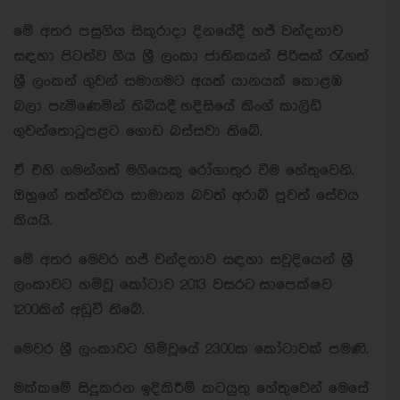
මේ අතර පසුගිය සිකුරාදා දිනයේදී හජ් වන්දනාව
සඳහා පිටත්ව ගිය ශ්‍රී ලංකා ජාතිකයන් පිරිසක් රැගත්
ශ්‍රී ලංකන් ගුවන් සමාගමට අයත් යානයක් කොළඹ
බලා පැමිණෙමින් තිබියදී හදිසියේ කිංග් කාලිඩ්
ගුවන්තොටුපළට ගොඩ බස්සවා තිබේ.
ඒ එහි ගමන්ගත් මගියෙකු රෝගාතුර වීම හේතුවෙනි.
ඔහුගේ තත්ත්වය සාමාන්‍ය බවත් අරාබ් පුවත් සේවය
කියයි.
මේ අතර මෙවර හජ් වන්දනාව සඳහා සවුදියෙන් ශ්‍රී
ලංකාවට හමිවූ කෝටාව 2013 වසරට සාපෙක්ෂව
1200කින් අඩුවී තිබේ.
මෙවර ශ්‍රී ලංකාවට හිමිවූයේ 2300ක කෝටාවක් පමණි.
මක්කමේ සිදුකරන ඉදිකිරීම් කටයුතු හේතුවෙන් මෙසේ