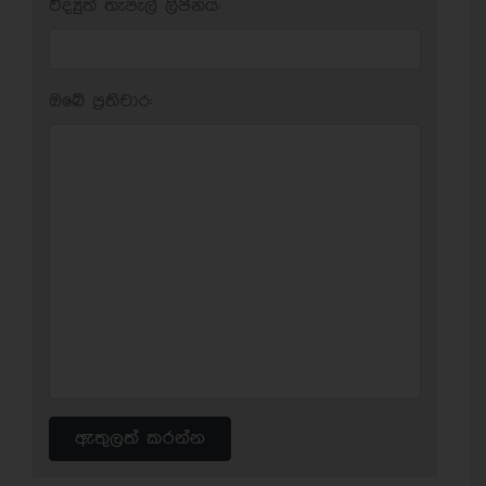
විද්‍යුත් තැපැල් ලිපිනය:
ඔබේ ප‍්‍රතිචාර:
ඇතුලත් කරන්න