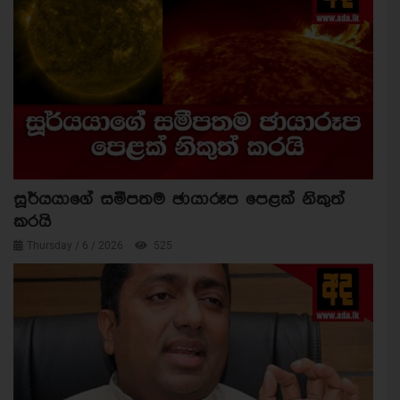
සූර්යයාගේ සමීපතම ඡායාරූප පෙළක් නිකුත්
කරයි
Thursday / 6 / 2026
525