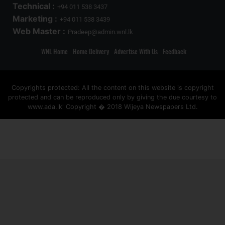
Technical :
+94 011 538 3437
Marketing :
+94 011 538 3439
Web Master :
Pradeep@admin.wnl.lk
WNL Home
Home Delivery
Advertise With Us
Feedback
Copyrights protected: All the content on this website is copyright
protected and can be reproduced only by giving the due courtesy to
www.ada.lk' Copyright � 2018 Wijeya Newspapers Ltd.
ad space