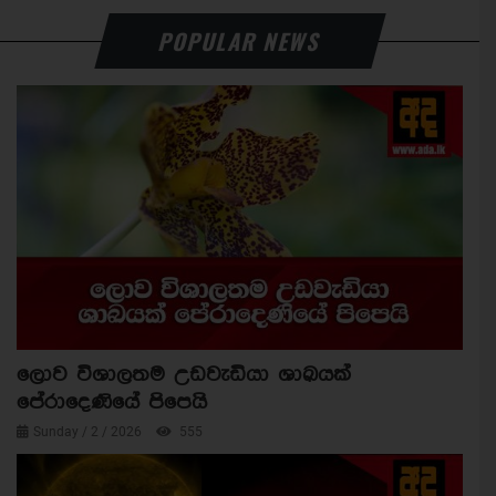
POPULAR NEWS
ලොව විශාලතම උඩවැඩියා ශාඛයක්
පේරාදෙණියේ පිපෙයි
Sunday / 2 / 2026
555