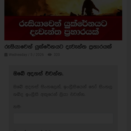
රුසියාවෙන් යුක්රේනයට දැවැන්ත ප්‍රහාරයක්
Wednesday / 5 / 2026
320
ඔබේ අදහස් එවන්න.
ඔබේ අදහස් සිංහලෙන්, ඉංග්‍රීසියෙන් හෝ සිංහල
ශබ්ද ඉංග්‍රීසි අකුරෙන් ලියා එවන්න.
නම: