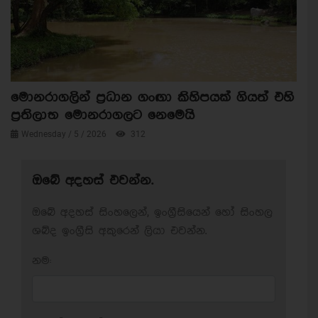
මොනරාගලින් ප්‍රධාන ගංඟා කිහිපයක් ගියත් එහි
ප්‍රතිලාභ මොනරාගලට නෙමෙයි
Wednesday / 5 / 2026
312
ඔබේ අදහස් එවන්න.
ඔබේ අදහස් සිංහලෙන්, ඉංග්‍රීසියෙන් හෝ සිංහල
ශබ්ද ඉංග්‍රීසි අකුරෙන් ලියා එවන්න.
නම: