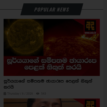
POPULAR NEWS
සූර්යයාගේ සමීපතම ඡායාරූප පෙළක් නිකුත්
කරයි
Thursday / 6 / 2026
543