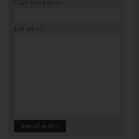
විද්‍යුත් තැපැල් ලිපිනය:
ඔබේ ප‍්‍රතිචාර:
ඇතුලත් කරන්න