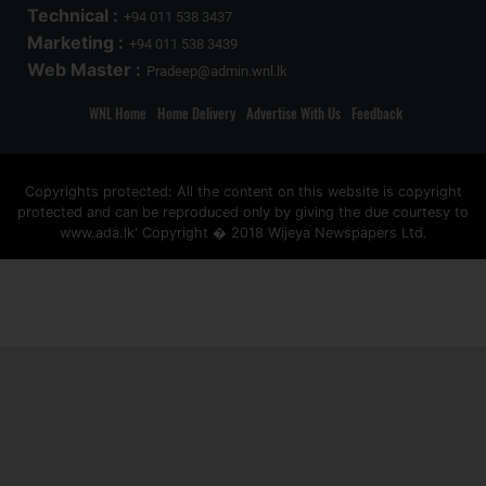
Technical :
+94 011 538 3437
Marketing :
+94 011 538 3439
Web Master :
Pradeep@admin.wnl.lk
WNL Home
Home Delivery
Advertise With Us
Feedback
Copyrights protected: All the content on this website is copyright
protected and can be reproduced only by giving the due courtesy to
www.ada.lk' Copyright � 2018 Wijeya Newspapers Ltd.
ad space