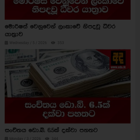
මොරිෂස් වෙනුවෙන් ලංකාවේ නිපදවූ ධීවර
යාත්‍රාව
Wednesday / 5 / 2026
353
සංචිතය ඩො.බි. 6.5ක් දක්වා පහතට
Monday / 3 / 2026
344