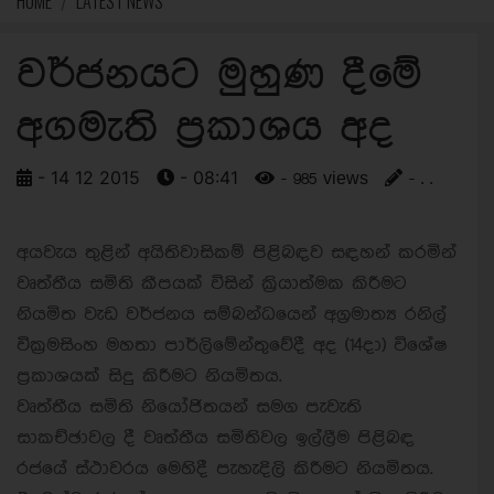
HOME
LATEST NEWS
වර්ජනයට මුහුණ දීමේ
අගමැති ප්‍රකාශය අද
- 14 12 2015
- 08:41
- 985 views
- . .
අයවැය තුළින් අයිතිවාසිකම් පිළිබඳව සඳහන් කරමින්
වෘත්තීය සමිති කීපයක් විසින් ක්‍රියාත්මක කිරීමට
නියමිත වැඩ වර්ජනය සම්බන්ධයෙන් අග්‍රමාත්‍ය රනිල්
වික්‍රමසිංහ මහතා පාර්ලිමේන්තුවේදී අද (14දා) විශේෂ
ප්‍රකාශයක් සිදු කිරීමට නියමිතය.
වෘත්තීය සමිති නියෝජිතයන් සමග පැවැති
සාකච්ඡාවල දී වෘත්තීය සමිතිවල ඉල්ලීම පිළිබඳ
රජයේ ස්ථාවරය මෙහිදී පැහැදිලි කිරීමට නියමිතය.