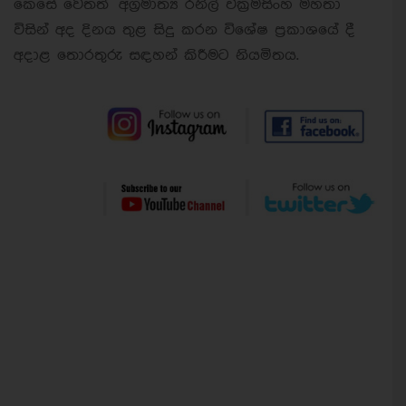
කෙසේ වෙතත් අග්‍රමාත්‍ය රනිල් වික්‍රමසිංහ මහතා
විසින් අද දිනය තුළ සිදු කරන විශේෂ ප්‍රකාශයේ දී
අදාළ තොරතුරු සඳහන් කිරීමට නියමිතය.