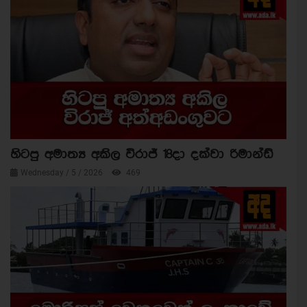
හිටපු අමාත්‍ය අකිල විරාජ් 18දා දක්වා රිමාන්ඩ්
Wednesday / 5 / 2026
469