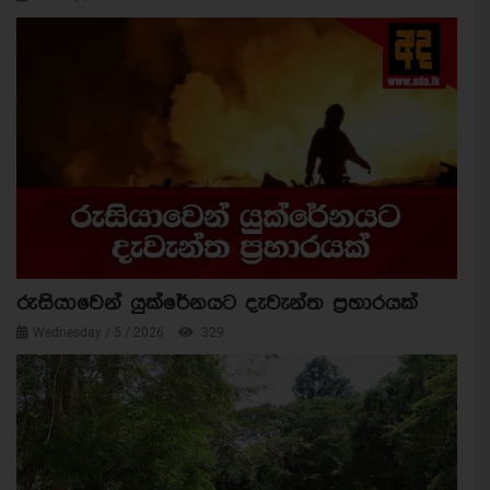
රුසියාවෙන් යුක්රේනයට දැවැන්ත ප්‍රහාරයක්
Wednesday / 5 / 2026
329