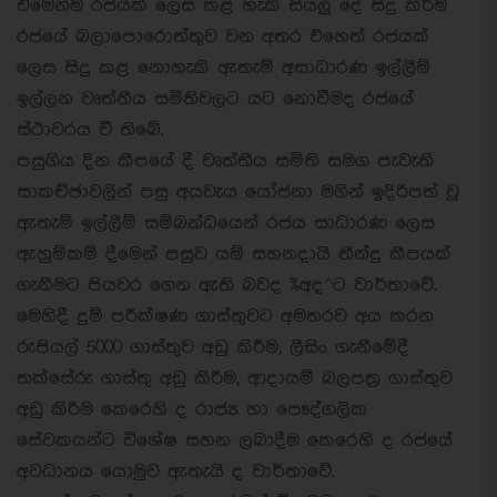
එමෙන්ම රජයක් ලෙස කළ හැකි සියලු දේ සිදු කිරීම
රජයේ බලාපොරොත්තුව වන අතර එහෙත් රජයක්
ලෙස සිදු කළ නොහැකි ඇතැම් අසාධාරණ ඉල්ලීම්
ඉල්ලන වෘත්තීය සමිතිවලට යට නොවීමද රජයේ
ස්ථාවරය වී තිබේ.
පසුගිය දින කීපයේ දී වෘත්තීය සමිති සමග පැවැති
සාකච්ඡාවලින් පසු අයවැය යෝජනා මගින් ඉදිරිපත් වූ
ඇතැම් ඉල්ලීම් සම්බන්ධයෙන් රජය සාධාරණ ලෙස
ඇහුම්කම් දීමෙන් පසුව යම් සහනදායී තීන්දු කීපයක්
ගැනීමට පියවර ගෙන ඇති බවද %අද^ට වාර්තාවේ.
මෙහිදී දුම් පරීක්ෂණ ගාස්තුවට අමතරව අය කරන
රුපියල් 5000 ගාස්තුව අඩු කිරීම, ලීසිං ගැනීමේදී
තක්සේරු ගාස්තු අඩු කිරීම, ආදායම් බලපත්‍ර ගාස්තුව
අඩු කිරීම කෙරෙහි ද රාජ්‍ය හා පෞද්ගලික
සේවකයන්ට විශේෂ සහන ලබාදීම කෙරෙහි ද රජයේ
අවධානය යොමුව ඇතැයි ද වාර්තාවේ.