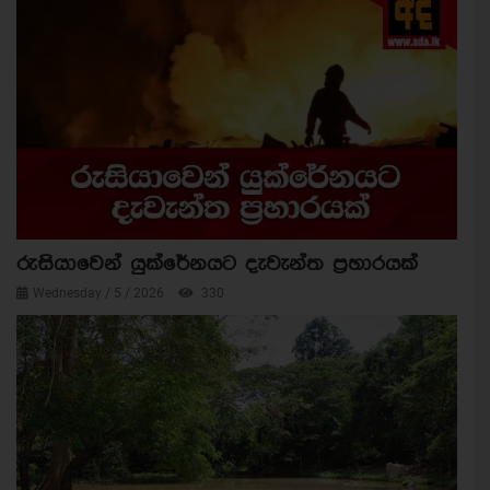
රුසියාවෙන් යුක්රේනයට දැවැන්ත ප්‍රහාරයක්
Wednesday / 5 / 2026
330