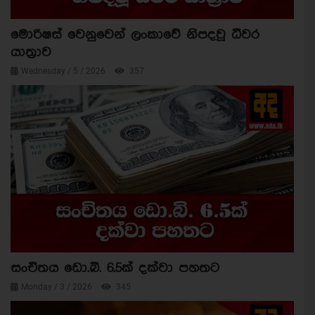
මොරිෂස් වෙනුවෙන් ලංකාවේ නිපදවූ ධීවර
යාත්‍රාව
Wednesday / 5 / 2026
357
සංචිතය ඩො.බි. 6.5ක් දක්වා පහතට
Monday / 3 / 2026
345