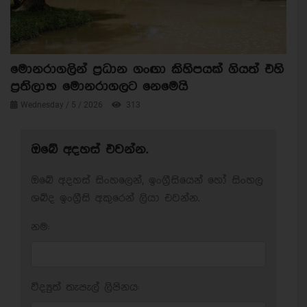
මොනරාගලින් ප්‍රධාන ගංඟා කිහිපයක් ගියත් එහි
ප්‍රතිලාභ මොනරාගලට නෙමෙයි
Wednesday / 5 / 2026
313
ඔබේ අදහස් එවන්න.
ඔබේ අදහස් සිංහලෙන්, ඉංග්‍රීසියෙන් හෝ සිංහල
ශබ්ද ඉංග්‍රීසි අකුරෙන් ලියා එවන්න.
නම:
විද්‍යුත් තැපැල් ලිපිනය: