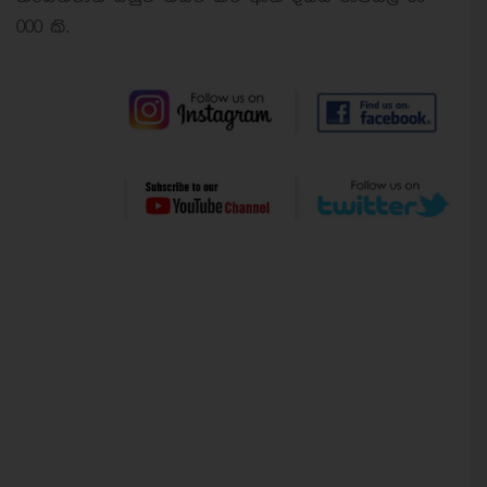
000 කි.