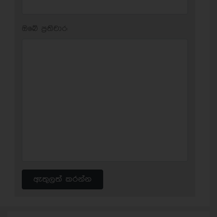
ඔබේ ප‍්‍රතිචාර:
ඇතුලත් කරන්න