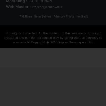
Marketing :
+94 011 538 3439
Web Master :
Pradeep@admin.wnl.lk
WNL Home
Home Delivery
Advertise With Us
Feedback
Copyrights protected: All the content on this website is copyright
protected and can be reproduced only by giving the due courtesy to
www.ada.lk' Copyright � 2018 Wijeya Newspapers Ltd.
ad space