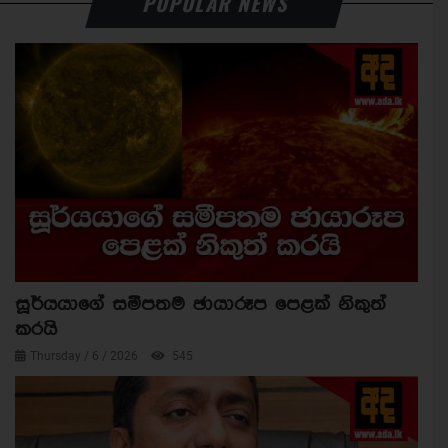
POPULAR NEWS
සූර්යයාගේ සමීපතම ඡායාරූප පෙළක් නිකුත්
කරයි
Thursday / 6 / 2026
545