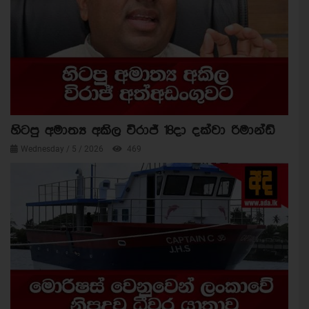
හිටපු අමාත්‍ය අකිල විරාජ් 18දා දක්වා රිමාන්ඩ්
Wednesday / 5 / 2026
469