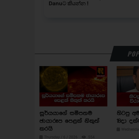
POP
සූර්යයාගේ සමීපතම
හිටපු අම
ඡායාරූප පෙළක් නිකුත්
18දා දක්
කරයි
Wednesday
Thursday / 6 / 2026
554