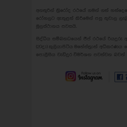
අනතුරින් ත්‍රිරෝද රථයේ ගමන් ගත් හත්දෙ
රෝහලට ඇතුළත් කිරීමෙන් පසු තුවාල ලැබ
මූලස්ථානය පවසයි.
සිද්ධිය සම්බනධයෙන් ජීප් රථයේ රියදුර
(20දා)
කුලියාපිටිය
මහේස්ත‍්‍රාත් අධිකරණය 
පොලීසිය වැඩිදුර
විමර්ශන පවත්වන බවත් ප