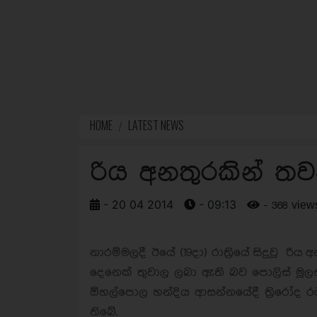
HOME
LATEST NEWS
රිය අනතුරකින් ත
- 20 04 2014
- 09:13
- 368 view
නාරම්මලදී ඊයේ (19දා) රාත්‍රියේ සිදුවූ ර
දෙනෙක් තුවාල ලබා ඇති බව පොලිස් මූලස
ඕහල්පොල හන්දිය ආසන්නයේදී ත්‍රිරෝද රථ
තිබේ.