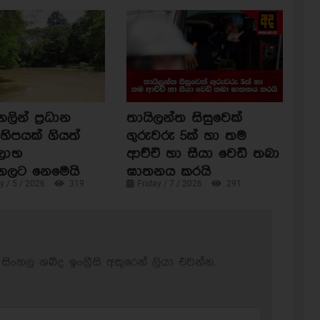
ින් ප්‍රධාන
තායිලන්ත සිසුවෙක්
හිපයක් ගියත්
ගුරුවරු 5ක් හා තම
ිලාභ
ආච්චි හා සීයා වෙඩි තබා
ගලට නෙමෙයි
ඝාතනය කරයි
 / 5 / 2026
319
Friday / 7 / 2026
291
සිංහල ශබ්ද ඉංග්‍රීසි අකුරෙන් ලියා එවන්න.