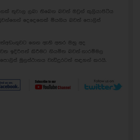
නෙක් තුවාල ලබා තිබෙන බවත් ඔවුන් කුලියාපිටිය
ූවන්ගෙන් දෙදෙනෙක් මියගිය බවත් පොලිස්
ු අත්අඩංගුවට ගෙන ඇති අතර ඔහු අද
වෙත ඉදිරිපත් කිරීමට නියමිත බවත් නාරම්මල
ොලිස් මූලස්ථානය වැඩිදුරටත් සඳහන් කරයි.