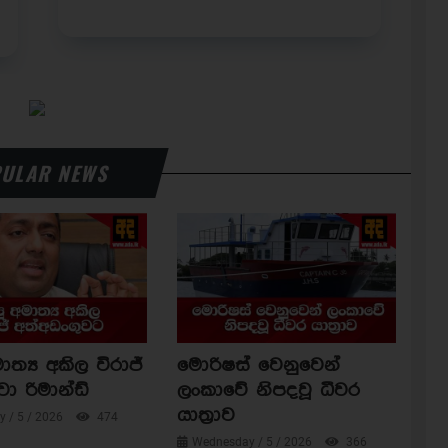
ULAR NEWS
ාත්‍ය අකිල විරාජ්
මොරිෂස් වෙනුවෙන්
වා රිමාන්ඩ්
ලංකාවේ නිපදවූ ධීවර
යාත්‍රාව
 / 5 / 2026
474
Wednesday / 5 / 2026
366