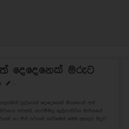
වත් දෙදෙනෙක් මරුට
s
- . .
ිය අනතුරකින් පුද්ගයන් දෙදෙනෙක් මියගොස් පස්
්ථානය පවසයි. නාරම්මල කුලියාපිටිය මාර්ගයේ
යක් හා ජීප් රථයක් ගැටීමෙන් මෙම අනතුර සිදුව