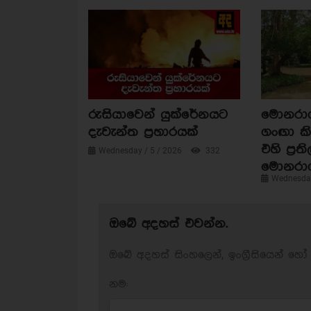
රුසියාවෙන් යුක්රේනයට
මොනරාගල
දැවැන්ත ප්‍රහාරයක්
ගංඟා කි
එහි ප්‍රත
Wednesday / 5 / 2026
332
මොනරා
Wednesday
ඔබේ අදහස් එවන්න.
ඔබේ අදහස් සිංහලෙන්, ඉංග්‍රීසියෙන් හෝ 
නම: