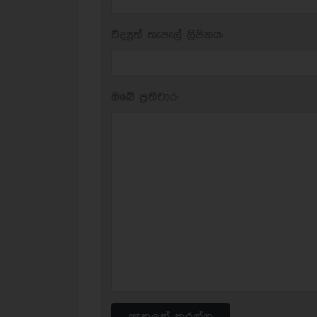
විද්‍යුත් තැපැල් ලිපිනය:
ඔබේ ප‍්‍රතිචාර: