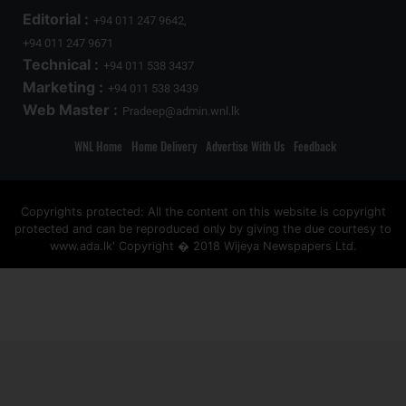
Editorial :
+94 011 247 9642,
+94 011 247 9671
Technical :
+94 011 538 3437
Marketing :
+94 011 538 3439
Web Master :
Pradeep@admin.wnl.lk
WNL Home
Home Delivery
Advertise With Us
Feedback
Copyrights protected: All the content on this website is copyright
protected and can be reproduced only by giving the due courtesy to
www.ada.lk' Copyright � 2018 Wijeya Newspapers Ltd.
ad space