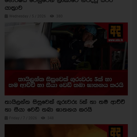
මොරිෂස් වෙනුවෙන් ලංකාවේ නිපදවූ ධීවර
යාත්‍රාව
Wednesday / 5 / 2026
380
තායිලන්ත සිසුවෙක් ගුරුවරු 5ක් හා තම ආච්චි
හා සීයා වෙඩි තබා ඝාතනය කරයි
Friday / 7 / 2026
348