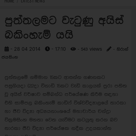
HOME
LATEST NEWS
පුත්තලමට වැටුණු අයිස්
බකිංහැම් යයි
- 28 04 2014
- 17:10
- 543 views
- හිරාන්
ජයසිංහ
පුත්තලමේ ගම්මාන 15කට ආසන්න ගණනකට
පසුගියදා (22දා විනාඩි 15කට වැඩි කාලයක් පුරා පතිත
වූ අයිස් වර්ෂාව සම්බන්ධ පර්යේෂණ කිරීම සඳහා
එහි සාම්පල බකිංහැම් කාඩිෆ් විශ්වවිද්‍යාලයේ තාරකා
හා ජීව විද්‍යා අධ්‍යයනාංශයේ මහාචාර්ය චන්ද්‍රා
වික්‍රමසිංහ මහතා වෙත යැවීමට කටයුතු කරන බව
තාරකා ජීව විද්‍යා පර්යේෂක නදීක උදයකාන්ත