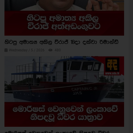
හිටපු අමාත්‍ය අකිල විරාජ් 18දා දක්වා රිමාන්ඩ්
Wednesday / 5 / 2026
480