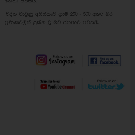
මහතා පවසයි.
එදින වැටුණු අයිස්කැට ග්‍රෑම් 250 - 500 අතර බර
ප්‍රමාණවලින් යුක්ත වූ බව ජනතාව පවසති.