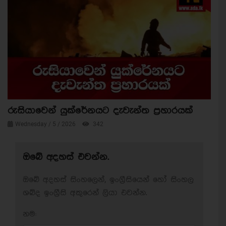
රුසියාවෙන් යුක්රේනයට දැවැන්ත ප්‍රහාරයක්
Wednesday / 5 / 2026
342
ඔබේ අදහස් එවන්න.
ඔබේ අදහස් සිංහලෙන්, ඉංග්‍රීසියෙන් හෝ සිංහල
ශබ්ද ඉංග්‍රීසි අකුරෙන් ලියා එවන්න.
නම: