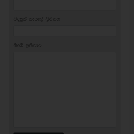
විද්‍යුත් තැපැල් ලිපිනය:
ඔබේ ප‍්‍රතිචාර: