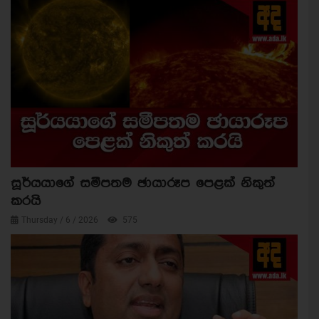
සූර්යයාගේ සමීපතම ඡායාරූප පෙළක් නිකුත්
කරයි
Thursday / 6 / 2026
575