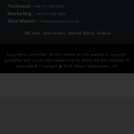
Technical :
+94 011 538 3437
Marketing :
+94 011 538 3439
Web Master :
Pradeep@admin.wnl.lk
WNL Home
Home Delivery
Advertise With Us
Feedback
Copyrights protected: All the content on this website is copyright
protected and can be reproduced only by giving the due courtesy to
www.ada.lk' Copyright � 2018 Wijeya Newspapers Ltd.
ad space