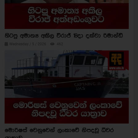
හිටපු අමාත්‍ය අකිල විරාජ් 18දා දක්වා රිමාන්ඩ්
Wednesday / 5 / 2026
462
මොරිෂස් වෙනුවෙන් ලංකාවේ නිපදවූ ධීවර