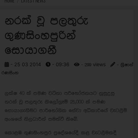
HOME
LATEST NEWS
නරක් වූ පලතුරු
ගුණසිංහපුරින්
සොයාගනී
- 25 03 2014
- 09:36
- 299 views
- ක්‍රිෂාන්
රණසිංහ
ලක්ෂ 40 ක් පමණ වටිනා පරිභෝජනයට නුසුදුසු
නරක් වූ පලතුරු කිලෝග්‍රෑම් 25,000 ක් පමණ
සොයාගැනීමට පාරිභෝගික සේවා අධිකාරියේ වැටලීම්
අංශයේ නිලධාරීන් සමත්වී තිබේ.
කොළඹ ගුණසිංහපුර ප්‍රදේශයේදී කළ වැටලීමකදී