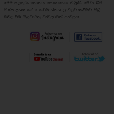
මෙම පලතුරු තොගය සොයාගෙන තිබුණි. මේවා බීම
නිෂ්පාදනය කරන කර්මාන්තශාලාවලට යැවීමට තිබූ
බවද එම නිලධාරීහු වැඩිදුරටත් පැවසූහ.