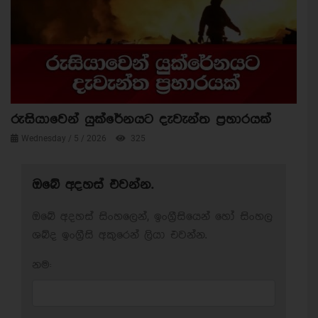
රුසියාවෙන් යුක්රේනයට දැවැන්ත ප්‍රහාරයක්
Wednesday / 5 / 2026
325
ඔබේ අදහස් එවන්න.
ඔබේ අදහස් සිංහලෙන්, ඉංග්‍රීසියෙන් හෝ සිංහල
ශබ්ද ඉංග්‍රීසි අකුරෙන් ලියා එවන්න.
නම: