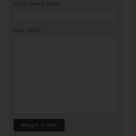
විද්‍යුත් තැපැල් ලිපිනය:
ඔබේ ප‍්‍රතිචාර:
ඇතුලත් කරන්න