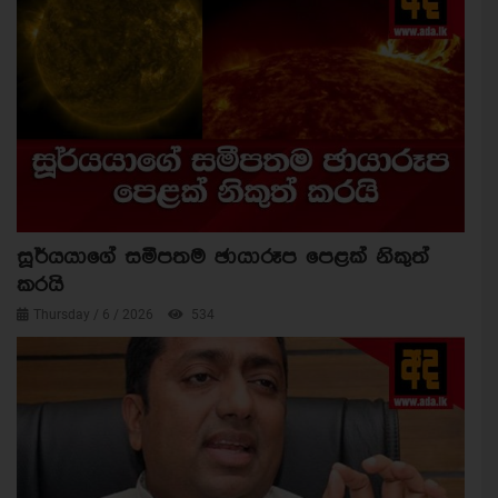
සූර්යයාගේ සමීපතම ඡායාරූප පෙළක් නිකුත්
කරයි
Thursday / 6 / 2026
534