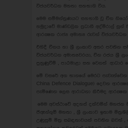
විජයවර්ධන මහතා සහභාගි විය.
මෙම සම්මන්ත්‍රණයට සහභාගී වූ චීන නියෝජ
හමුදාවේ මාණ්ඩලික ප්‍රධානී අද්මිරාල් සු
ආරක්‍ෂක රාජ්‍ය අමාත්‍ය රුවන් විජයවර්ධ
එහිදී චීනය හා ශ්‍රී ලංකාව අතර පවති
විජයවර්ධන අමාත්‍යවරයා, චීන රජය ශ්
පුහුණුවීම් , පාඨමාළා සහ වෙනත් ආධාර වෙ
මේ වසරේ අග භාගයේ මෙරට පැවැත්වෙන චීන
China Defence Dialogue) දෙවන ආරක්‍ෂක
පැමිණෙන ලෙස ආරාධනා කිරීමද ආරක්‍ෂක රා
මෙම අවස්ථාවේ අදහස් දක්වමින් මහජන චීන ව
ජිඈන්ගුඕ මහතා , ශ්‍රී ලංකාව ඉතාම මිත්‍ර
උණුසුම් මිත්‍ර සබඳතාවයක් පවතින බවත් ,