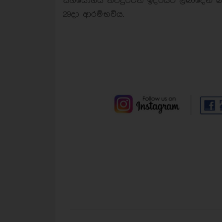
සහයෝගය තවදුරටත් ඉදිරියට ලබාදෙන බවත්
29දා ආරම්භවිය.