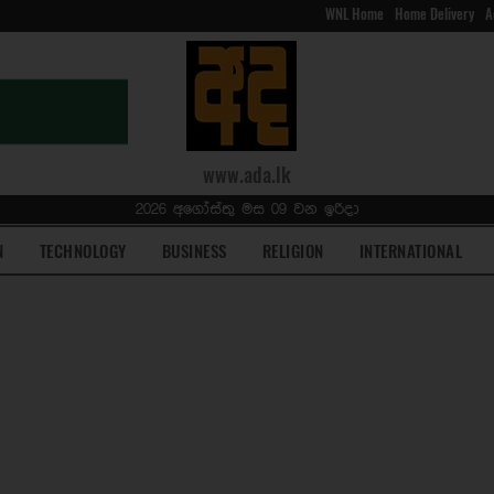
WNL Home
Home Delivery
A
www.ada.lk
2026 අගෝස්තු මස 09 වන ඉරිදා
N
TECHNOLOGY
BUSINESS
RELIGION
INTERNATIONAL