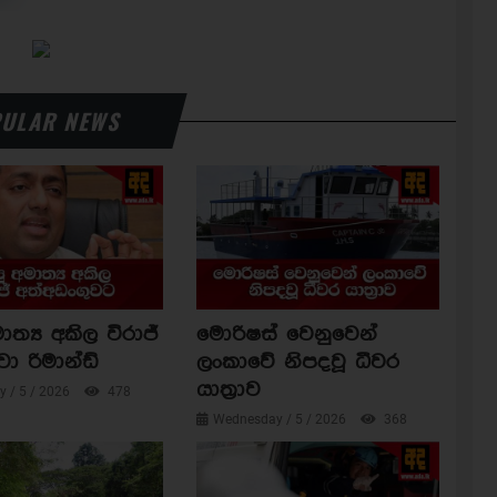
ULAR NEWS
ාත්‍ය අකිල විරාජ්
මොරිෂස් වෙනුවෙන්
වා රිමාන්ඩ්
ලංකාවේ නිපදවූ ධීවර
යාත්‍රාව
 / 5 / 2026
478
Wednesday / 5 / 2026
368