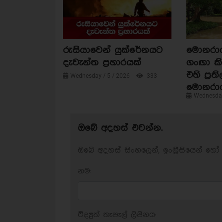
රුසියාවෙන් යුක්රේනයට
මොනරාගල
දැවැන්ත ප්‍රහාරයක්
ගංඟා කි
එහි ප්‍රත
Wednesday / 5 / 2026
333
මොනරා
Wednesday
ඔබේ අදහස් එවන්න.
ඔබේ අදහස් සිංහලෙන්, ඉංග්‍රීසියෙන් හෝ 
නම:
විද්‍යුත් තැපැල් ලිපිනය: