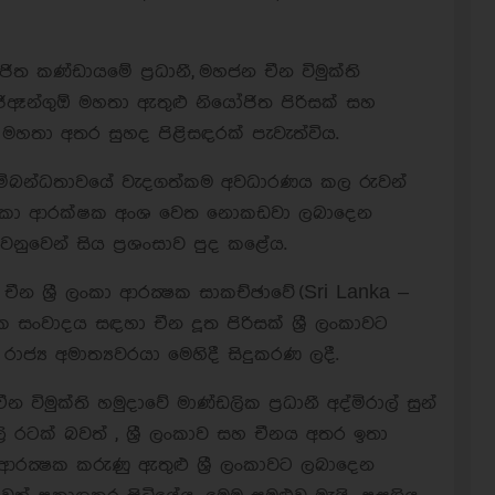
ිත කණ්ඩායමේ ප්‍රධානී, මහජන චීන විමුක්ති
න් ජිඈන්ගුඕ මහතා ඇතුළු නියෝජිත පිරිසක් සහ
න මහතා අතර සුහද පිළිසඳරක් පැවැත්විය.
න සම්බන්ධතාවයේ වැදගත්කම අවධාරණය කල රුවන්
‍රී ලංකා ආරක්ෂක අංශ වෙත නොකඩවා ලබාදෙන
නුවෙන් සිය ප්‍රශංසාව පුද කළේය.
 ශ්‍රී ලංකා ආරක්‍ෂක සාකච්ඡාවේ (Sri Lanka –
 සංවාදය සඳහා චීන දූත පිරිසක් ශ්‍රී ලංකාවට
ජ්‍ය අමාත්‍යවරයා මෙහිදී සිදුකරණ ලදී.
ිමුක්ති හමුදාවේ මාණ්ඩලික ප්‍රධානී අද්මිරාල් සුන්
ශීලි රටක් බවත් , ශ්‍රී ලංකාව සහ චීනය අතර ඉතා
 ආරක්‍ෂක කරුණු ඇතුළු ශ්‍රී ලංකාවට ලබාදෙන