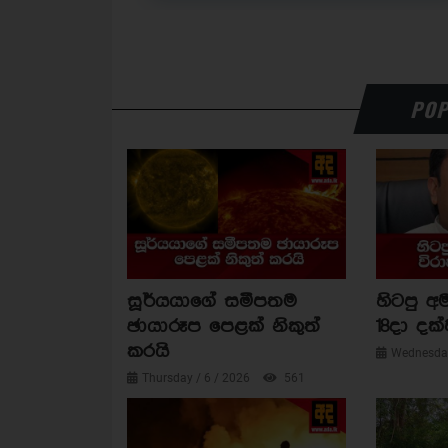
POP
සූර්යයාගේ සමීපතම
හිටපු අම
ඡායාරූප පෙළක් නිකුත්
18දා දක්
කරයි
Wednesday
Thursday / 6 / 2026
561