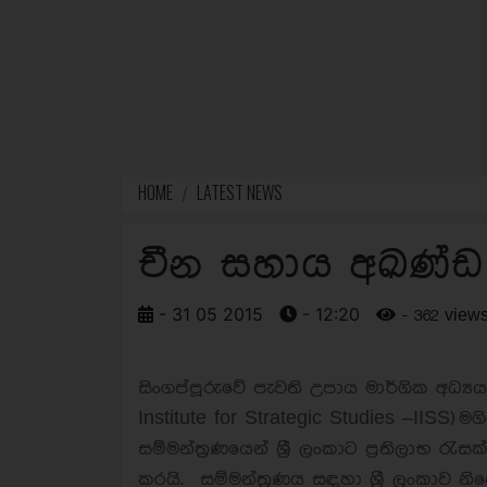
HOME
LATEST NEWS
චීන සහාය අඛණ්ඩ ශ
- 31 05 2015
- 12:20
- 362 view
සිංගප්පූරුවේ පැවති උපාය මාර්ගික අධ්‍
Institute for Strategic Studies –IISS) ම
සම්මන්ත්‍රණයෙන් ශ්‍රී ලංකාට ප්‍රතිලාභ ර
කරයි. සම්මන්ත්‍රණය සඳහා ශ්‍රී ලංකාව න