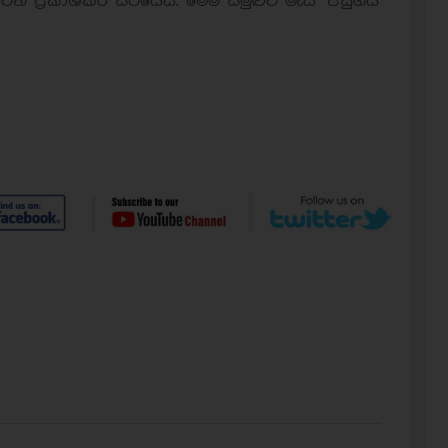
 ප්‍රකාශකර සිටියේය. මෙම සමුළුව මැයි පසුගිය