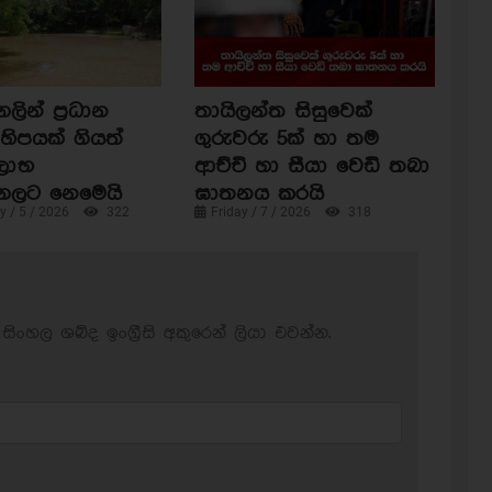
ින් ප්‍රධාන
තායිලන්ත සිසුවෙක්
හිපයක් ගියත්
ගුරුවරු 5ක් හා තම
ිලාභ
ආච්චි හා සීයා වෙඩි තබා
ගලට නෙමෙයි
ඝාතනය කරයි
 / 5 / 2026
322
Friday / 7 / 2026
318
සිංහල ශබ්ද ඉංග්‍රීසි අකුරෙන් ලියා එවන්න.