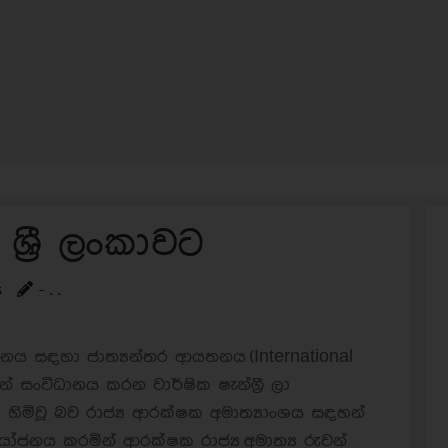
්‍රී ලංකාවට
s
- . .
යයනය සඳහා ජාත්‍යන්තර ආයතනය (International
ගින් සංවිධානය කරන වාර්ෂික ෂැන්ග්‍රී ලා
ැසක් හිමිවූ බව රාජ්‍ය ආරක්ෂක අමාත්‍යාංශය සඳහන්
ියෝජනය කරමින් ආරක්ෂක රාජ්‍ය අමාත්‍ය රුවන්