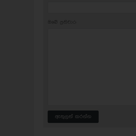
ඔබේ ප‍්‍රතිචාර:
ඇතුලත් කරන්න