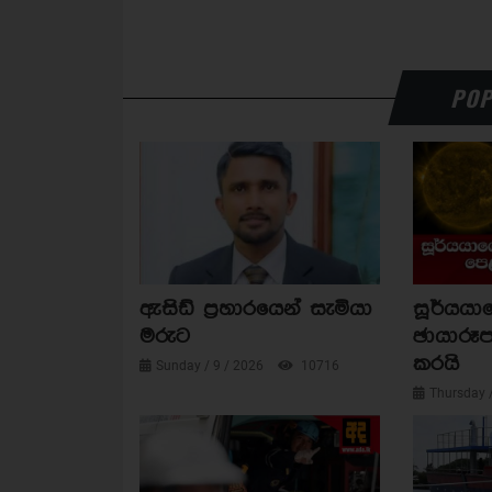
POP
ඇසිඩ් ප්‍රහාරයෙන් සැමියා
සූර්යය
මරුට
ඡායාරූප
කරයි
Sunday / 9 / 2026
10716
Thursday 