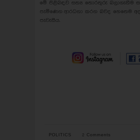
මේ පිළිබඳව සත්‍ය තොරතුරු බලාගැනීම ස
පැමිණෙන ආරධනා කරන බවද හෙතෙම අද (2
පැවැසීය.
POLITICS
2 Comments