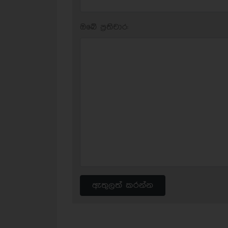
ඔබේ ප‍්‍රතිචාර:
ඇතුලත් කරන්න