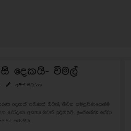
ී දෙකයි- විමල්
s
- අම්ත් මධුරංග
රණ දෙකක් පමණක් බවත්, නිවස සම්පූර්ණයෙන්ම
චෝදනා අසත්‍ය බවත් ඉදිකිරීම්, ඉංජිනේරු සේවා
 මහතා පැවසීය.