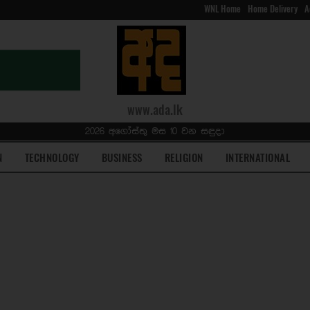
WNL Home
Home Delivery
A
www.ada.lk
2026 අගෝස්තු මස 10 වන සඳුදා
N
TECHNOLOGY
BUSINESS
RELIGION
INTERNATIONAL