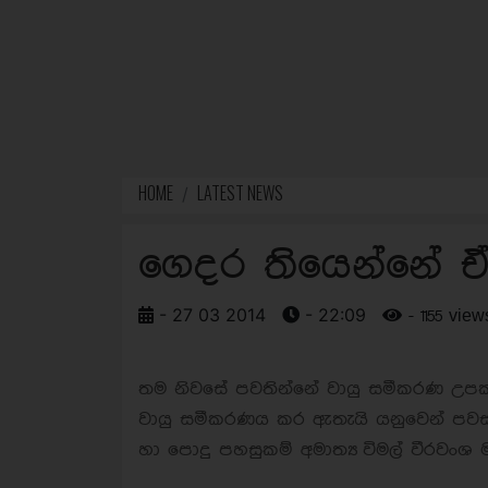
HOME
LATEST NEWS
ගෙදර තියෙන්නේ ඒස
- 27 03 2014
- 22:09
- 1155 view
තම නිවසේ පවතින්නේ වායු සමීකරණ උපක
වායු සමීකරණය කර ඇතැයි යනුවෙන් පවසන 
හා පොදු පහසුකම් අමාත්‍ය විමල් වීරවංශ