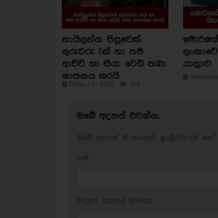
තායිලන්ත සිසුවෙක්
මොරිෂස්
ගුරුවරු 5ක් හා තම
ලංකාවේ 
ආච්චි හා සීයා වෙඩි තබා
යාත්‍රාව
ඝාතනය කරයි
Wednesday
Friday / 7 / 2026
439
ඔබේ අදහස් එවන්න.
ඔබේ අදහස් සිංහලෙන්, ඉංග්‍රීසියෙන් හෝ 
නම:
විද්‍යුත් තැපැල් ලිපිනය: