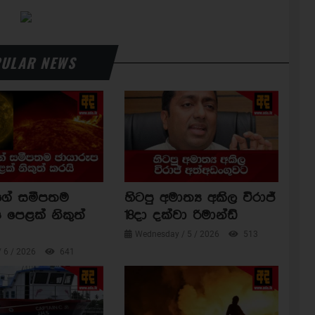
ULAR NEWS
ාගේ සමීපතම
හිටපු අමාත්‍ය අකිල විරාජ්
 පෙළක් නිකුත්
18දා දක්වා රිමාන්ඩ්
Wednesday / 5 / 2026
513
/ 6 / 2026
641