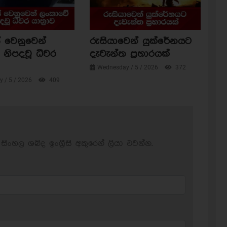
 වෙනුවෙන්
රුසියාවෙන් යුක්රේනයට
නිපදවූ ධීවර
දැවැන්ත ප්‍රහාරයක්
Wednesday / 5 / 2026
372
 / 5 / 2026
409
සිංහල ශබ්ද ඉංග්‍රීසි අකුරෙන් ලියා එවන්න.