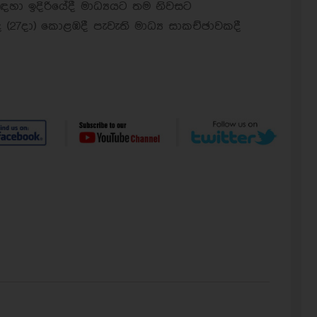
ඳහා ඉදිරියේදී මාධ්‍යයට තම නිවසට
7දා) කොළඹදී පැවැති මාධ්‍ය සාකච්ඡාවකදී