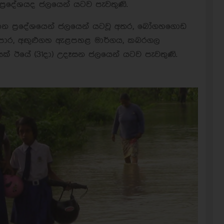
ප්‍රදේශයද ජලයෙන් යටව පැවතුණි.
ලාන ප්‍රදේශයෙන් ජලයෙන් යටවූ අතර, බෝගහගොඩ
 පාර, අඟුළුගහ ඇළපහළ මාර්ගය, කබරගල
සක් ඊයේ (31දා) උදෑසන ජලයෙන් යටව පැවතුණි.