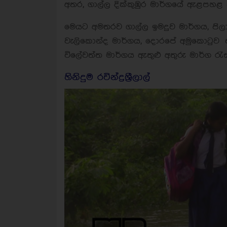
අතර, ගාල්ල දික්කුඹුර මාර්ගයේ ඇළපහළ 
මෙයට අමතරව ගාල්ල ඉමදුව මාර්ගය, පි
වැලිකොන්ද මාර්ගය, දොරපේ අමුකොටුව
විලේවත්ත මාර්ගය ඇතුළු අතුරු මාර්ග රැ
හිනිදුම රවින්ද්‍රශ්‍රීලාල්