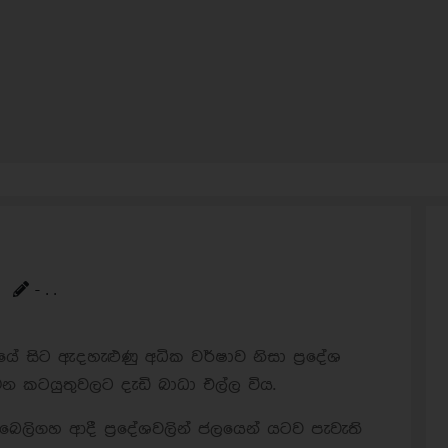
- . .
ාලයේ සිට ඇදහැළුණු අධික වර්ෂාව නිසා ප්‍රදේශ
 කටයුතුවලට දැඩි බාධා එල්ල විය.
,බෙලිගහ ආදී ප්‍රදේශවලින් ජලයෙන් යටව පැවැති