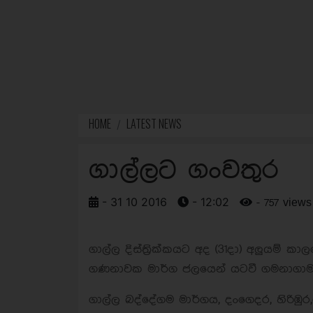
HOME
LATEST NEWS
ගාල්ලට ගංවතුර
- 31 10 2016
- 12:02
- 757 views
ගාල්ල දිස්ත්‍රික්කයට අද (31දා) අලුයම් ක
ගණනාවක මාර්ග ජලයෙන් යටවී ගමනාගාමන
ගාල්ල බද්දේගම මාර්ගය, දංගෙදර, හිරිඹුර