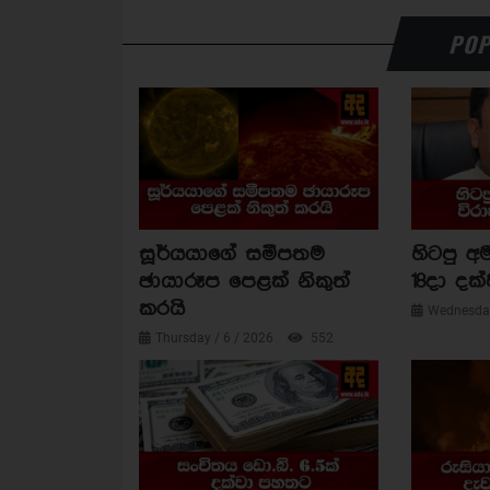
POP
සූර්යයාගේ සමීපතම
හිටපු අම
ඡායාරූප පෙළක් නිකුත්
18දා දක්
කරයි
Wednesday
Thursday / 6 / 2026
552