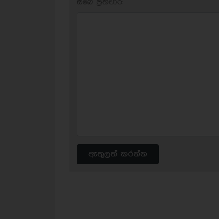
ඔබේ ප‍්‍රතිචාර:
ඇතුලත් කරන්න