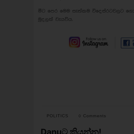
මීට පෙර මෙම සැත්කම විදෙස්රටවලට ගො
මුදලක් වැයවිය.
POLITICS
0 Comments