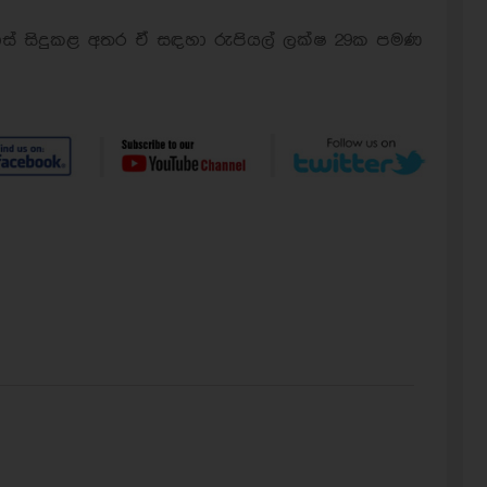
ස් සිදුකළ අතර ඒ සඳහා රුපියල් ලක්ෂ 29ක පමණ