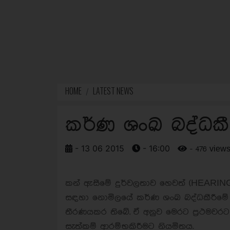
HOME
LATEST NEWS
කර්ණ ශංඛ බද්ධකීර
- 13 06 2015
- 16:00
- 476 view
කන් ඇසීමේ දුර්වලතාව හෙවත් (HEARI
සඳහා නොමිලයේ කර්ණ ශංඛ බද්ධකීරීමේ ස
තීරණයකර තිබේ.
ඒ අනුව මෙරට ප්‍රථමව
සැත්කම් ආරම්භකිරීමට නියමිතය.