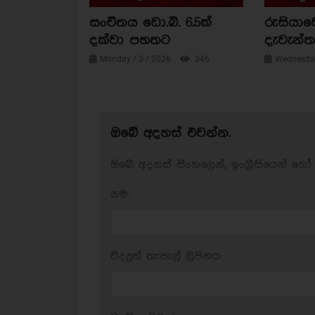
සංචිතය ඩො.බි. 6.5ක්
රුසියාව
දක්වා පහතට
දැවැන්ත 
Monday / 3 / 2026
346
Wednesday
ඔබේ අදහස් එවන්න.
ඔබේ අදහස් සිංහලෙන්, ඉංග්‍රීසියෙන් හෝ 
නම:
විද්‍යුත් තැපැල් ලිපිනය: