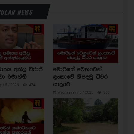
ULAR NEWS
ාත්‍ය අකිල විරාජ්
මොරිෂස් වෙනුවෙන්
වා රිමාන්ඩ්
ලංකාවේ නිපදවූ ධීවර
යාත්‍රාව
 / 5 / 2026
474
Wednesday / 5 / 2026
363