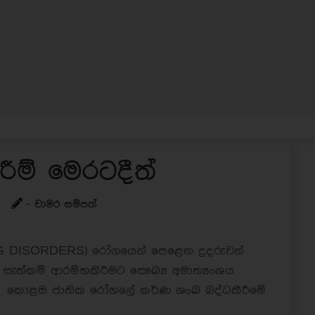
ීම් මෙරටදීත්
s
- චාමර සම්පත්
NG DISORDERS) රෝගයෙන් පෙළෙන දුදරුවන්
ැත්කම් ආරම්භකිරීමට සෞඛ්‍ය අමාත්‍යංශය
රට කොළඔ ජාතික රෝහලේ කර්ණ ශංඛ බද්ධකීරීමේ