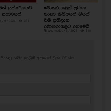
ෙන් යුක්රේනයට
මොනරාගලින් ප්‍රධාන
ප්‍රහාරයක්
ගංඟා කිහිපයක් ගියත්
එහි ප්‍රතිලාභ
 / 5 / 2026
331
මොනරාගලට නෙමෙයි
Wednesday / 5 / 2026
318
සිංහල ශබ්ද ඉංග්‍රීසි අකුරෙන් ලියා එවන්න.