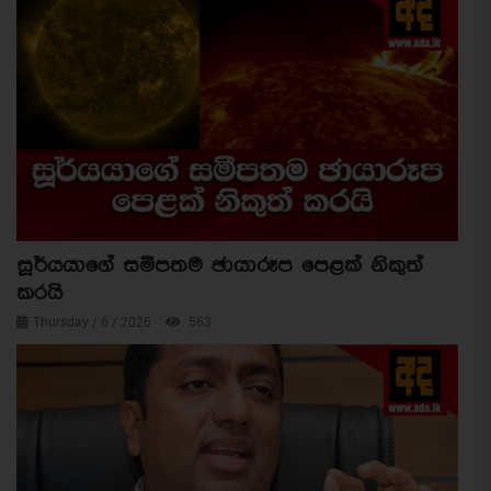
සූර්යයාගේ සමීපතම ඡායාරූප පෙළක් නිකුත්
කරයි
Thursday / 6 / 2026
563