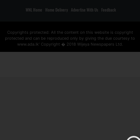
WNL Home
Home Delivery
Advertise With Us
Feedback
Copyrights protected: All the content on this website is copyright
protected and can be reproduced only by giving the due courtesy to
www.ada.lk' Copyright � 2018 Wijeya Newspapers Ltd.
ad space