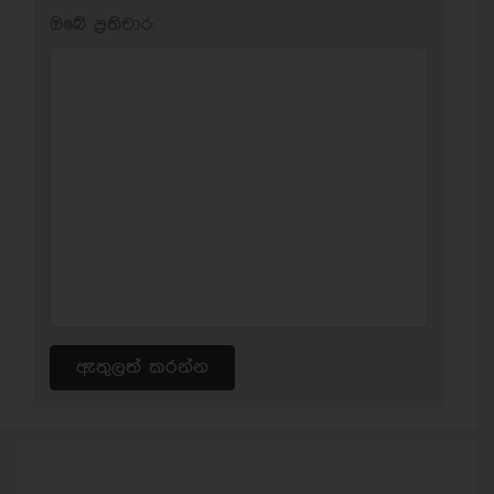
ඔබේ ප‍්‍රතිචාර:
ඇතුලත් කරන්න