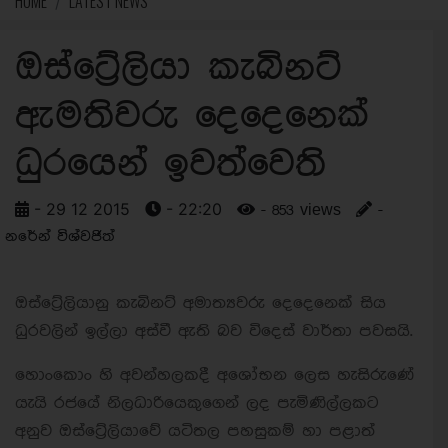
HOME
LATEST NEWS
ඔස්ට්‍රේලියා කැබිනට්
ඇමතිවරු දෙදෙනෙක්
ධුරයෙන් ඉවත්වෙති
- 29 12 2015
- 22:20
- 853 views
-
නරේන් විශ්වජිත්
ඔස්ට්‍රේලියානු කැබිනට් අමාත්‍යවරු දෙදෙනෙක් සිය
ධුරවලින් ඉල්ලා අස්වී ඇති බව විදෙස් වාර්තා පවසයි.
හොංකොං හි අවන්හලකදී අශෝභන ලෙස හැසිරුණේ
යැයි රජයේ නිලධාරියෙකුගෙන් ලද පැමිණිල්ලකට
අනුව ඔස්ට්‍රේලියාවේ යටිතල පහසුකම් හා පළාත්