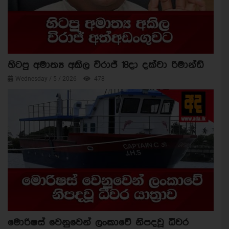
හිටපු අමාත්‍ය අකිල විරාජ් 18දා දක්වා රිමාන්ඩ්
Wednesday / 5 / 2026
478
මොරිෂස් වෙනුවෙන් ලංකාවේ නිපදවූ ධීවර