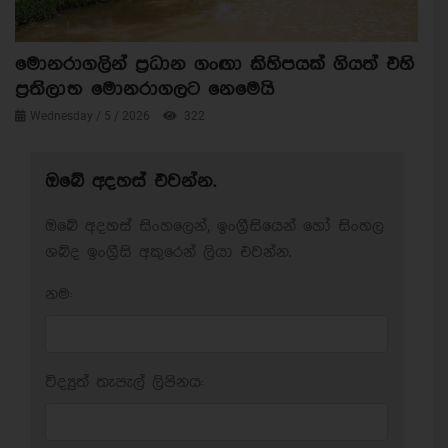
මොනරාගලින් ප්‍රධාන ගංඟා කිහිපයක් ගියත් එහි
ප්‍රතිලාභ මොනරාගලට නෙමෙයි
Wednesday / 5 / 2026
322
ඔබේ අදහස් එවන්න.
ඔබේ අදහස් සිංහලෙන්, ඉංග්‍රීසියෙන් හෝ සිංහල
ශබ්ද ඉංග්‍රීසි අකුරෙන් ලියා එවන්න.
නම:
විද්‍යුත් තැපැල් ලිපිනය: