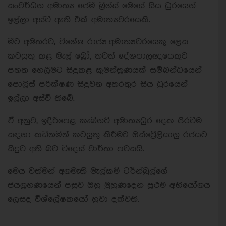
සංවර්ධන අමාත්‍ය ජෙමී බ්‍රිග්ස් මෙසේ සිය ධුරයෙන්
ඉල්ලා අස්වී ඇති එක් අමාත්‍යවරයෙකි.
මීට අමතරව, විශේෂ රාජ්‍ය අමාත්‍යවරයෙකු ලෙස
කටයුතු කළ මැල් බ්‍රෝ, තවත් දේශපාලඥයෙකුට
පහත හෙලීමට සිදුකළ කුමන්ත්‍රණයක් සම්බන්ධයෙන්
පොලිස් පරීක්ෂණ සිදුවන අතරතුර සිය ධුරයෙන්
ඉල්ලා අස්වී තිබේ.
ඒ අනුව, ඉදිරිපෙළ කැබිනට් අමාත්‍යධුර දෙක පිරවීම
සඳහා කඩිනමින් කටයුතු කිරීමට ඔස්ට්‍රේලියානු රජයට
සිදුව අති බව විදෙස් වාර්තා පවසයි.
මෙය වත්මන් අගමැති මැල්කම් ටර්න්බුල්ගේ
ජයග්‍රහණයෙන් පසුව ඔහු මුහුණදෙන ප්‍රථම අභියෝගය
ලෙසද විශ්ලේෂකයෝ හුවා දක්වති.