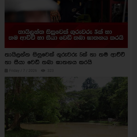
තායිලන්ත සිසුවෙක් ගුරුවරු 5ක් හා තම ආච්චි
හා සීයා වෙඩි තබා ඝාතනය කරයි
Friday / 7 / 2026
323