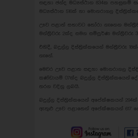
සඳහා ඡන්ද මධ්‍යස්ථාන 834ක පහසුකම් සලසා
මධ්‍යස්ථාන 516ක් හා මොනරාගල දිස්ත්‍රික්
ඌව පළාත් සභාවට තෝරා ගැනෙන මන්ත්‍රීවර
මන්ත්‍රීවරු 2ක්ද සමග සම්පූර්ණ මන්ත්‍රීව
එහිදී, බදුල්ල දිස්ත්‍රික්කයෙන් මන්ත්‍රීවරු 
ගැනේ.
මෙවර ඌව පළාත සඳහා මොනරාගල දිස්ත්‍ර
කණ්ඩායම් 07ක්ද බදුල්ල දිස්ත්‍රික්කයෙන්
තරග වදිනු ලබයි.
බදුල්ල දිස්ත්‍රික්කයෙන් අපේක්ෂකයන් 294
ඇතුළු ඌව පළාතෙන් අපේක්ෂකයන් 617 දෙනෙ