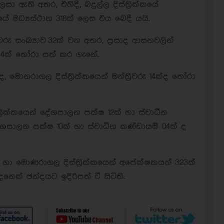
 ඇති අතර, එහිදී, බදුල්ල දිස්ත්‍රික්කයේ
කයේ මධ්‍යස්ථාන 318ක් ලෙස එය බෙදී යයි.
ු සංඛ්‍යාව 32ක් වන අතර, ප්‍රසාද ආසනවලින්
රු 34ක් තෝරා පත් කර ගැනේ.
18ක්ද, මොනරාගල දිස්ත්‍රික්කයෙන් මන්ත්‍රීවරු 14ක්ද තෝරා
ික්කයෙන් දේශපාලන පක්ෂ 12ක් හා ස්වාධීන
 දේශපාලන පක්ෂ 10ක් හා ස්වාධීන කණ්ඩායම් 04ක් ද
ක් හා මොණරාගල දිස්ත්‍රික්කයෙන් අපේක්ෂකයන් 323ක්
ක් ඡන්දයට ඉදිරිපත් වී සිටිති.