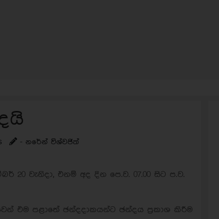
දයි
s
- නරේන් විශ්වජිත්
් 20 වැනිදා, එනම් අද දින පෙ.ව. 07.00 සිට ප.ව.
් එම පළාතේ ඡන්දදාකයන්ට ඡන්දය ප්‍රකාශ කිරීම