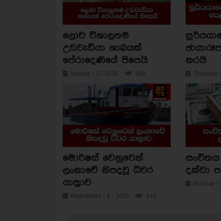
ලොව විශාලතම
සූර්යය
උඩවැඩියා ශාඛයක්
ඡායාරූප
පේරාදෙණියේ පිපෙයි
කරයි
Sunday / 2 / 2026
556
Thursday 
මොරිෂස් වෙනුවෙන්
සංචිතය 
ලංකාවේ නිපදවූ ධීවර
දක්වා 
යාත්‍රාව
Monday / 
Wednesday / 5 / 2026
345