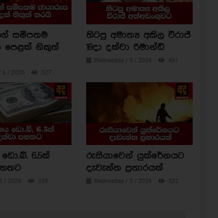
ාගේ සමීපතම
හිටපු අමාත්‍ය අකිල විරාජ්
 පෙළක් නිකුත්
18දා දක්වා රිමාන්ඩ්
Wednesday / 5 / 2026
461
/ 6 / 2026
527
ඩො.බි. 6.5ක්
රුසියාවෙන් යුක්රේනයට
පහතට
දැවැන්ත ප්‍රහාරයක්
3 / 2026
339
Wednesday / 5 / 2026
322