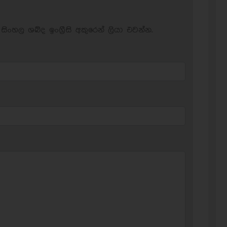
සිංහල ශබ්ද ඉංග්‍රීසි අකුරෙන් ලියා එවන්න.