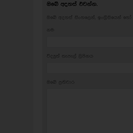
ඔබේ අදහස් එවන්න.
ඔබේ අදහස් සිංහලෙන්, ඉංග්‍රීසියෙන් හෝ 
නම:
විද්‍යුත් තැපැල් ලිපිනය:
ඔබේ ප‍්‍රතිචාර: