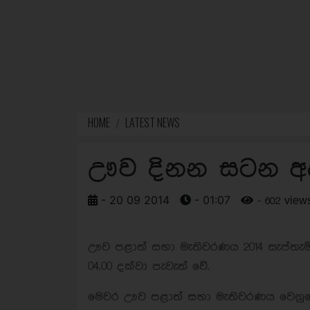
HOME
LATEST NEWS
ඌව දිනන සටන අ
- 20 09 2014
- 01:07
- 602 view
ඌව පළාත් සභා මැතිවරණය 2014 සැප්තැම්බර
04.00 දක්වා පැවැත් වේ.
මෙවර ඌව පළාත් සභා මැතිවරණය වෙනුවෙන