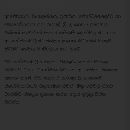
-----------------------------------------
ඇමෙරිකාව, එංගලන්තය, මුරුසිය, මොන්ටිනෙග්‍රෝව හා
මැසඩෝනියාව යන රටවල් ශ්‍රී ලංකාවට එරෙහිව
එක්සත් ජාතීන්ගේ මානව හිමිකම් කවුන්සිලයට ගෙන
ආ යෝජනාවලියට ඡන්දය ප්‍රකාශ කිරීමෙන් වැළකී
සිටීමට ඉන්දියාව තීරණය කර තිබේ.
එම යෝජනාවලිය සඳහා පිළිතුරු කතාව සිදුකළ
ජිනීවාහි නිත්‍ය නියෝජිත රවිනාත ආරියසිංහ මහතාද
ප්‍රකාශ කළේ, එහි සඳහන් කරුණු ශ්‍රී ලංකාවේ
ස්වෛරීභාවයට බලපෑමක් බවත්, මිත්‍ර රටවල් එයට
එරෙහිව ඡන්දය ප්‍රකාශ කරන ලෙස ඉල්ලාසිටින
බවත්ය.