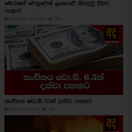
මොරිෂස් වෙනුවෙන් ලංකාවේ නිපදවූ ධීවර
යාත්‍රාව
Wednesday / 5 / 2026
365
සංචිතය ඩො.බි. 6.5ක් දක්වා පහතට
Monday / 3 / 2026
347