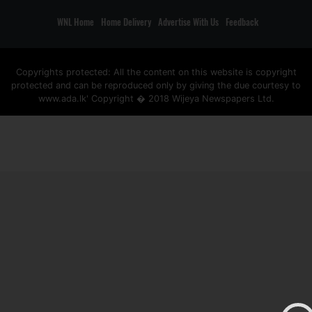
WNL Home
Home Delivery
Advertise With Us
Feedback
Copyrights protected: All the content on this website is copyright
protected and can be reproduced only by giving the due courtesy to
www.ada.lk' Copyright � 2018 Wijeya Newspapers Ltd.
ad space