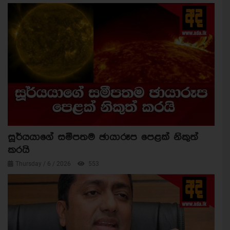
සූර්යයාගේ සමීපතම ඡායාරූප පෙළක් නිකුත්
කරයි
Thursday / 6 / 2026
553