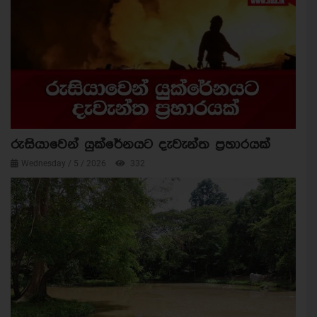
රුසියාවෙන් යුක්රේනයට දැවැන්ත ප්‍රහාරයක්
Wednesday / 5 / 2026
332