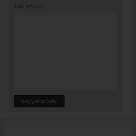
ඔබේ ප‍්‍රතිචාර:
ඇතුලත් කරන්න