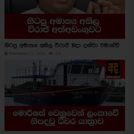
හිටපු අමාත්‍ය අකිල විරාජ් 18දා දක්වා රිමාන්ඩ්
Wednesday / 5 / 2026
474