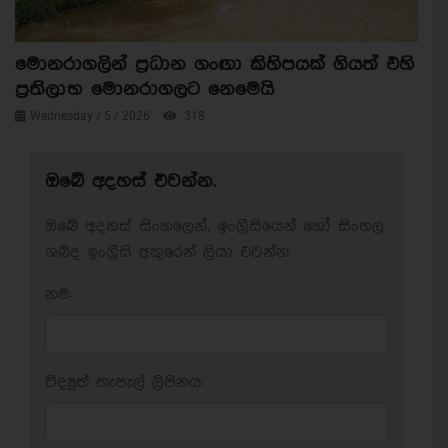
මොනරාගලින් ප්‍රධාන ගංඟා කිහිපයක් ගියත් එහි
ප්‍රතිලාභ මොනරාගලට නෙමෙයි
Wednesday / 5 / 2026
318
ඔබේ අදහස් එවන්න.
ඔබේ අදහස් සිංහලෙන්, ඉංග්‍රීසියෙන් හෝ සිංහල
ශබ්ද ඉංග්‍රීසි අකුරෙන් ලියා එවන්න.
නම:
විද්‍යුත් තැපැල් ලිපිනය: