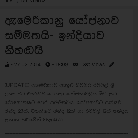
HOME
LATEST NEWS
ඇමෙරිකානු යෝජනාව
සම්මතයි- ඉන්දියාව
නිහඬයි
- 27 03 2014
- 18:09
- 880 views
- . .
(UPDATE) ඇමෙරිකාව ඇතුළු බටහිර රටවල් ශ්‍රී
ලංකාවට එරෙහිව ගෙනආ යෝජනාවලිය මීට සුළු
මොහොතකට පෙර සම්මතවිය. යෝජනාවට පක්ෂව
ඡන්ද 23ක්, විපක්ෂව ඡන්ද 12ක් හා රටවල් 12ක් ඡන්දය
ප්‍රකාශ කිරීමේන් වැළකිණි.
--------------------------------------------------------------------------------