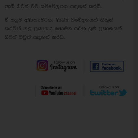
ඇති බවත් එම සම්මේලනය සඳහන් කරයි.
ඒ අනුව අමාත්‍යවරයා මාධ්‍ය නිවේදනයක් නිකුත්
කරමින් කළ ප්‍රකාශය නොමග යවන සුළු ප්‍රකාශයක්
බවත් ඔවුන් සඳහන් කරයි.