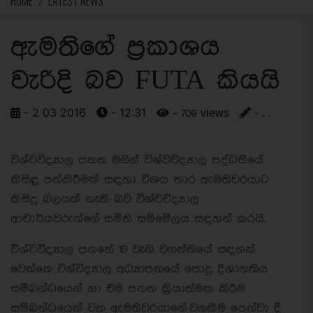
HOME
LATEST NEWS
ඇමතිගේ ප්‍රකාශය
වැරිදි බව FUTA කියයි
- 2 03 2016
- 12:31
- 709 views
- . .
විශ්වවිද්‍යාල පනත මගින් විශ්වවිද්‍යාල පද්ධතියේ
කිසිඳු පත්කිරීමක් සඳහා විශය භාර ඇමතිවරයාට
කිසිදු බලයක් නැති බව විශ්වවිද්‍යාල
ආචාර්යවරුන්ගේ සමිති සම්මේලය සඳහන් කරයි.
විශ්වවිද්‍යාල පනතේ 19 වැනි වගන්තියේ සඳහන්
වෙන්නෙ විශ්විද්‍යාල අධ්‍යාපනයේ පොදු දිශානතිය
සම්බන්ධයෙන් හා එම පනත ක්‍රියාත්මක කිරීම
සම්බන්ධයෙන් වන ඇමතිවරයාගේ වගකීම පෙන්වා දී