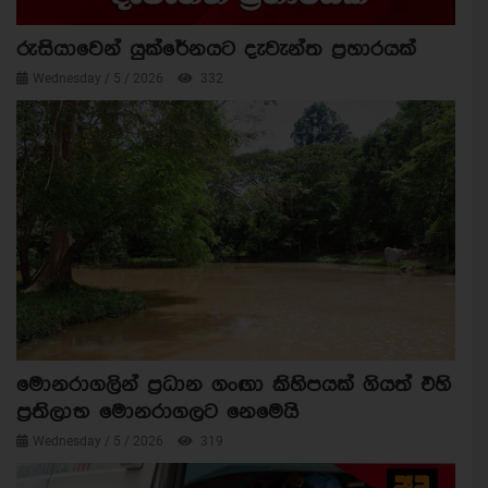
රුසියාවෙන් යුක්රේනයට දැවැන්ත ප්‍රහාරයක්
Wednesday / 5 / 2026
332
මොනරාගලින් ප්‍රධාන ගංඟා කිහිපයක් ගියත් එහි
ප්‍රතිලාභ මොනරාගලට නෙමෙයි
Wednesday / 5 / 2026
319