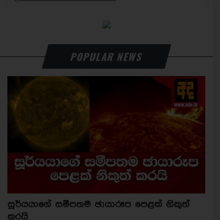
POPULAR NEWS
සූර්යයාගේ සමීපතම ඡායාරූප පෙළක් නිකුත්
කරයි