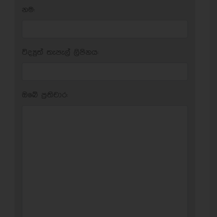
නම:
විද්‍යුත් තැපැල් ලිපිනය:
ඔබේ ප‍්‍රතිචාර: