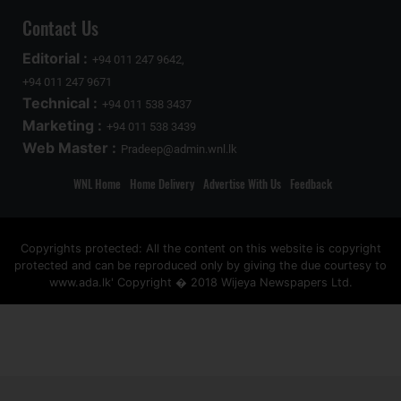
Contact Us
Editorial :
+94 011 247 9642,
+94 011 247 9671
Technical :
+94 011 538 3437
Marketing :
+94 011 538 3439
Web Master :
Pradeep@admin.wnl.lk
WNL Home
Home Delivery
Advertise With Us
Feedback
Copyrights protected: All the content on this website is copyright
protected and can be reproduced only by giving the due courtesy to
www.ada.lk' Copyright � 2018 Wijeya Newspapers Ltd.
ad space