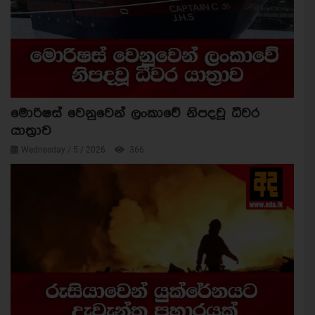
මොරිෂස් වෙනුවෙන් ලංකාවේ නිපදවූ ධීවර
යාත්‍රාව
Wednesday / 5 / 2026
366