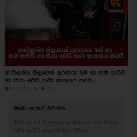
තායිලන්ත සිසුවෙක් ගුරුවරු 5ක් හා තම ආච්චි
හා සීයා වෙඩි තබා ඝාතනය කරයි
Friday / 7 / 2026
294
ඔබේ අදහස් එවන්න.
ඔබේ අදහස් සිංහලෙන්, ඉංග්‍රීසියෙන් හෝ සිංහල
ශබ්ද ඉංග්‍රීසි අකුරෙන් ලියා එවන්න.