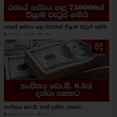
රජයේ සේවය කළ 750000ක් විශ්‍රාම වැටුප් ගනියි
Saturday / 1 / 2026
354
සංචිතය ඩො.බි. 6.5ක් දක්වා පහතට
Monday / 3 / 2026
332