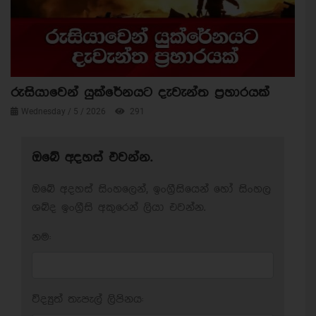
රුසියාවෙන් යුක්රේනයට දැවැන්ත ප්‍රහාරයක්
Wednesday / 5 / 2026
291
ඔබේ අදහස් එවන්න.
ඔබේ අදහස් සිංහලෙන්, ඉංග්‍රීසියෙන් හෝ සිංහල
ශබ්ද ඉංග්‍රීසි අකුරෙන් ලියා එවන්න.
නම:
විද්‍යුත් තැපැල් ලිපිනය: