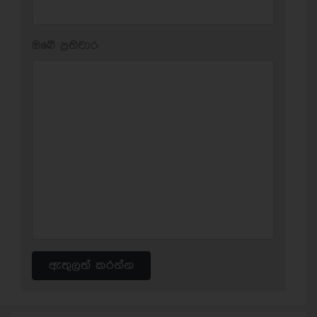
ඔබේ ප‍්‍රතිචාර:
ඇතුලත් කරන්න