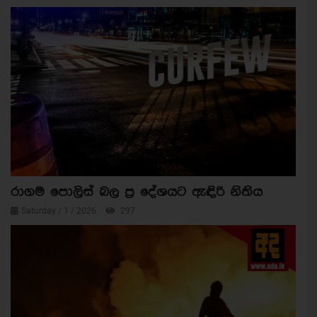
රාගම පොලිස් බල ප්‍ර දේශයට ඇඳිරි නිතිය
Saturday / 1 / 2026
297