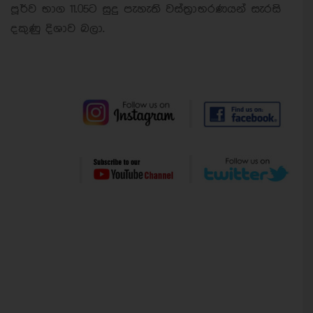
පූර්ව භාග 11.05ට සුදු පැහැති වස්ත්‍රාභරණයන් සැරසි
දකුණු දිශාව බලා.