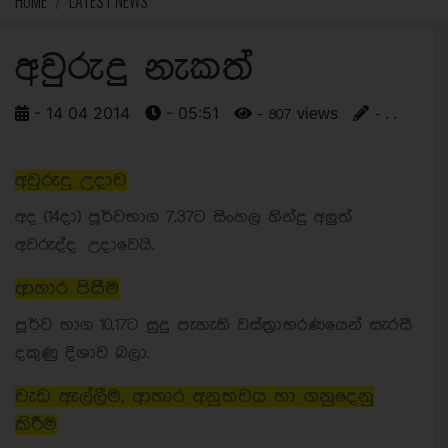
HOME
LATEST NEWS
අවුරුදු නැකත්
- 14 04 2014
- 05:51
- 807 views
- . .
අවුරුදු උදාව
අද (14දා) පූර්වභාග 7.37ට සිංහල හින්දු අලුත්
අවරුද්ද උදාවෙයි.
ආහාර පිසීම
පූර්ව භාග 10.17ට සුදු පැහැති වස්ත්‍රාභරණයෙන් සැරසී
දකුණු දිශාව බලා.
වැඩ ඇල්ලීම, ආහාර අනුභවය හා ගනුදෙනු
කිරීම