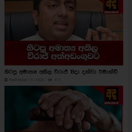
හිටපු අමාත්‍ය අකිල විරාජ් 18දා දක්වා රිමාන්ඩ්
Wednesday / 5 / 2026
417