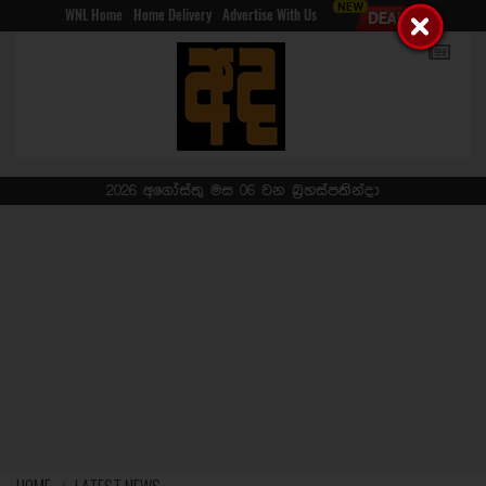
WNL Home
Home Delivery
Advertise With Us
2026 අගෝස්තු මස 06 වන බ්‍රහස්පතින්දා