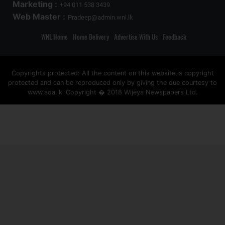
Marketing :
+94 011 538 3439
Web Master :
Pradeep@admin.wnl.lk
WNL Home
Home Delivery
Advertise With Us
Feedback
Copyrights protected: All the content on this website is copyright
protected and can be reproduced only by giving the due courtesy to
www.ada.lk' Copyright � 2018 Wijeya Newspapers Ltd.
ad space