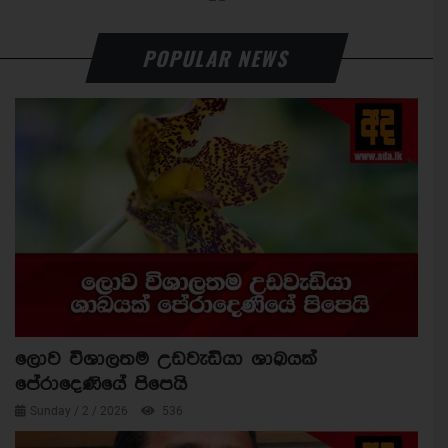
POPULAR NEWS
ලොව විශාලතම උඩවැඩියා ශාඛයක්
පේරාදෙණියේ පිපෙයි
Sunday / 2 / 2026
536