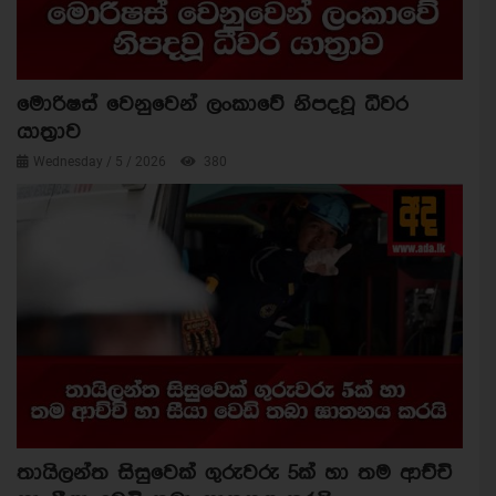
මොරිෂස් වෙනුවෙන් ලංකාවේ නිපදවූ ධීවර
යාත්‍රාව
Wednesday / 5 / 2026
380
තායිලන්ත සිසුවෙක් ගුරුවරු 5ක් හා තම ආච්චි