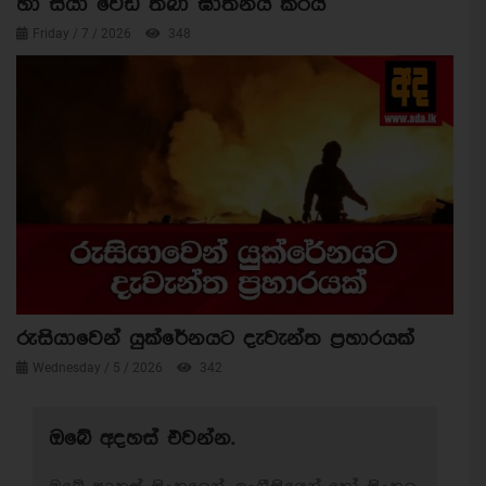
හා සීයා වෙඩි තබා ඝාතනය කරයි
Friday / 7 / 2026
348
රුසියාවෙන් යුක්රේනයට දැවැන්ත ප්‍රහාරයක්
Wednesday / 5 / 2026
342
ඔබේ අදහස් එවන්න.