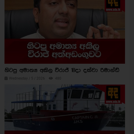
හිටපු අමාත්‍ය අකිල විරාජ් 18දා දක්වා රිමාන්ඩ්
Wednesday / 5 / 2026
480