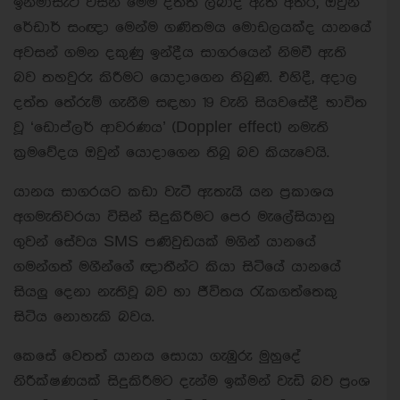
ඉන්මාසැට් විසින් මෙම දත්ත ලබාදී ඇති අතර, ඔවුන්
රේඩාර් සංඥා මෙන්ම ගණිතමය මොඩලයක්ද යානයේ
අවසන් ගමන දකුණු ඉන්දීය සාගරයෙන් නිමවී ඇති
බව තහවුරු කිරීමට යොදාගෙන තිබුණි. එහිදී, අදාල
දත්ත තේරුම් ගැනීම සඳහා 19 වැනි සියවසේදී භාවිත
වූ ‘ඩොප්ලර් ආවරණය’ (Doppler effect) නමැති
ක්‍රමවේදය ඔවුන් යොදාගෙන තිබූ බව කියැවෙයි.
යානය සාගරයට කඩා වැටී ඇතැයි යන ප්‍රකාශය
අගමැතිවරයා විසින් සිදුකිරීමට පෙර මැලේසියානු
ගුවන් සේවය SMS පණිවුඩයක් මගින් යානයේ
ගමන්ගත් මගීන්ගේ ඥාතීන්ට කියා සිටියේ යානයේ
සියලු දෙනා නැතිවූ බව හා ජීවිතය රැකගත්තෙකු
සිටිය නොහැකි බවය.
කෙසේ වෙතත් යානය සොයා ගැඹුරු මුහුදේ
නිරීක්ෂණයක් සිදුකිරීමට දැන්ම ඉක්මන් වැඩි බව ප්‍රංශ