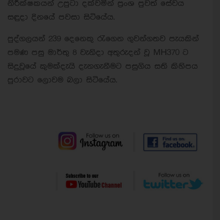
නිරීක්ෂකයන් උපුටා දක්වමින් ප්‍රංශ පුවත් සේවය
සඳුදා දිනයේ පවසා සිටියේය.
පුද්ගලයන් 239 දෙනෙකු රැගෙන ගුවන්ගතව පැයකින්
පමණ පසු මාර්තු 8 වැනිදා අතුරුදන් වූ MH370 ට
සිදුවූයේ කුමක්දැයි දැනගැනීමට පසුගිය සති කිහිපය
පුරාවට ලොවම බලා සිටියේය.