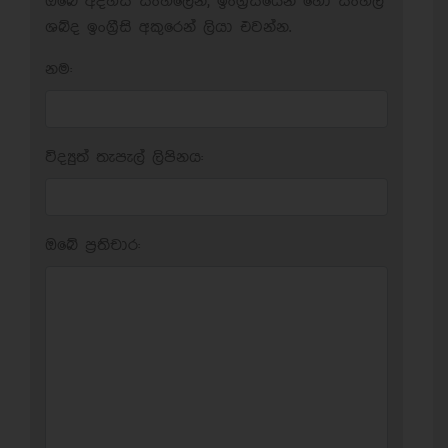
ඔබේ අදහස් සිංහලෙන්, ඉංග්‍රීසියෙන් හෝ සිංහල
ශබ්ද ඉංග්‍රීසි අකුරෙන් ලියා එවන්න.
නම:
විද්‍යුත් තැපැල් ලිපිනය:
ඔබේ ප‍්‍රතිචාර: