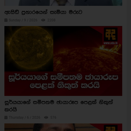
ඇසිඩ් ප්‍රහාරයෙන් සැමියා මරුට
Sunday / 9 / 2026
2208
සූර්යයාගේ සමීපතම ඡායාරූප පෙළක් නිකුත්
කරයි
Thursday / 6 / 2026
576