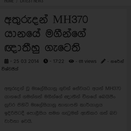
HOME
LATEST NEWS
අතුරුදන් MH370
යානයේ මගීන්ගේ
ඥාතීහු ගැටෙති
- 25 03 2014
- 17:22
- 611 views
- නරේන්
විශ්වජිත්
අතුරුදන් වූ මැලේසියානු ගුවන් සේවයට අයත් MH370
යානයේ ගමන්ගත් මගීන්ගේ ඥාතීන් චීනයේ බෙයිජිං
නුවර පිහිටි මැලේසියානු තානාපති කාර්යාලය
ඉදිරිපිටදී පොලීසිය සමග ගැටුමක් ඇතිකර ගත් බව
වාර්තා වෙයි.