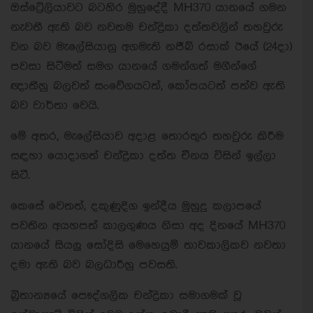
ඔස්ට්‍රේලියාවට බටහිර මුහුදේදී MH370 යානයේ ගමන
නැවතී ඇති බව නවතම චන්ද්‍රිකා දත්තවලින් තහවුරු
වන බව මැලේසියානු අගමැති නජීබ් රසාක් ඊයේ (24දා)
පවසා සිටීමත් සමග යානයේ ගමන්ගත් මගීන්ගේ
ඥාතීහු බලවත් සංවේගයටත්, කෝපයටත් පත්ව ඇති
බව වාර්තා වෙයි.
මේ අතර, මැලේසියාව අදාළ තොරතුර තහවුරු කිරීම
සඳහා යොදාගත් චන්ද්‍රිකා දත්ත චීනය විසින් ඉල්ලා
සිටී.
කෙසේ වෙතත්, දකුණුදිග ඉන්දීය මුහුදු කලාපයේ
පවතින අයහපත් කාලගුණය නිසා අද දිනයේ MH370
යානයේ සියලු සෝදිසි මෙහෙයුම් තාවකාලිකව නවතා
දමා ඇති බව බලධාරීහු පවසති.
බ්‍රිතාන්‍යයේ පෞද්ගලික චන්ද්‍රිකා සමාගමක් වූ