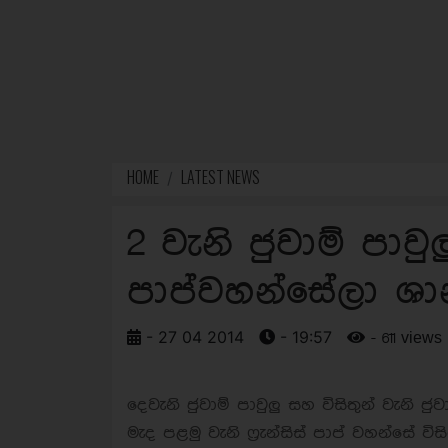
HOME
LATEST NEWS
2 වැනි ජුවාම් පාවු
පාප්වහන්සේලා ශා
- 27 04 2014
- 19:57
- 611 views
දෙවැනි ජුවාම් පාවුලු සහ විසිතුන් වැනි
මැද පළමු වැනි ෆ්‍රැන්සිස් පාප් වහන්සේ වි