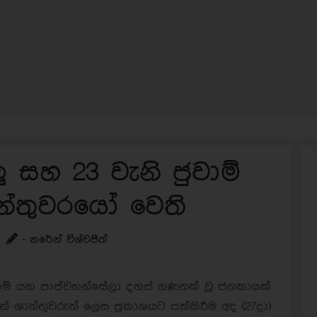
ලු සහ 23 වැනි ජුවාම්
න්තුවරයෝ වෙති
- නරේන් විශ්වජිත්
 ජුවාම් යන පාප්වහන්සේලා දහස් ගණනක් වූ ජනකායක්
සින් ශාන්තුවරුන් ලෙස ප්‍රකාශයට පත්කිරීම අද (27දා)