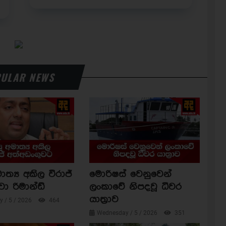
ULAR NEWS
ාත්‍ය අකිල විරාජ්
මොරිෂස් වෙනුවෙන්
වා රිමාන්ඩ්
ලංකාවේ නිපදවූ ධීවර
යාත්‍රාව
 / 5 / 2026
464
Wednesday / 5 / 2026
351