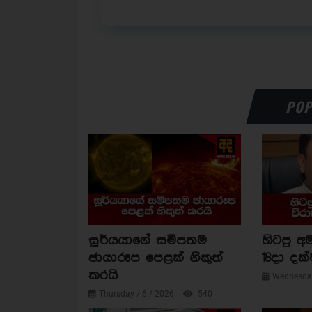
POP
සූර්යයාගේ සමීපතම
හිටපු අම
ඡායාරූප පෙළක් නිකුත්
18දා දක්
කරයි
Wednesday
Thursday / 6 / 2026
540