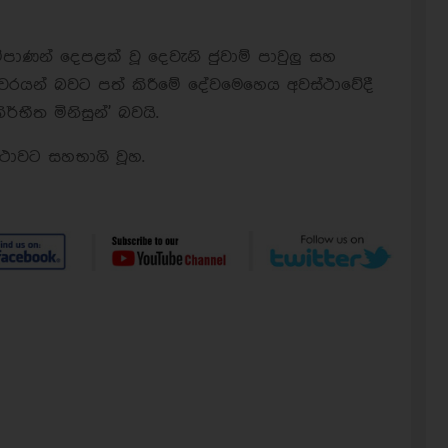
පාණන් දෙපළක් වූ දෙවැනි ජුවාම් පාවුලු සහ
න්තුවරයන් බවට පත් කිරීමේ දේවමෙහෙය අවස්ථාවේදී
නිර්භීත මිනිසුන්' බවයි.
්ථාවට සහභාගි වූහ.