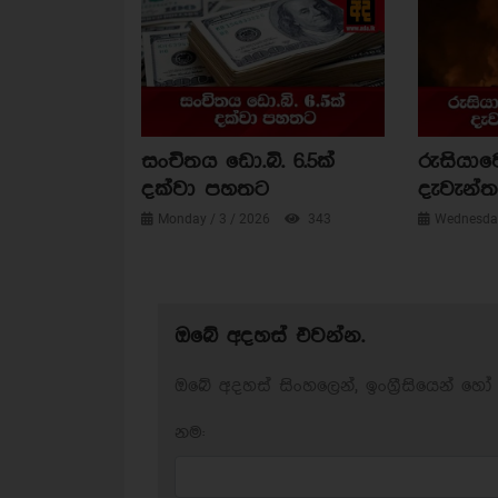
සංචිතය ඩො.බි. 6.5ක්
රුසියාව
දක්වා පහතට
දැවැන්ත 
Monday / 3 / 2026
343
Wednesday
ඔබේ අදහස් එවන්න.
ඔබේ අදහස් සිංහලෙන්, ඉංග්‍රීසියෙන් හෝ 
නම: