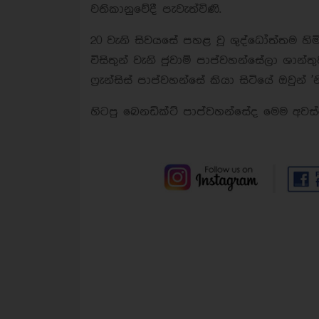
වතිකානුවේදී පැවැත්විණි.
20 වැනි සිවයසේ පහළ වූ ශුද්ධෝත්තම හිමි
විසිතුන් වැනි ජුවාම් පාප්වහන්සේලා ශා
ෆ්‍රැන්සිස් පාප්වහන්සේ කියා සිටියේ ඔවුන් '
හිටපු බෙනඩික්ට් පාප්වහන්සේද මෙම අවස