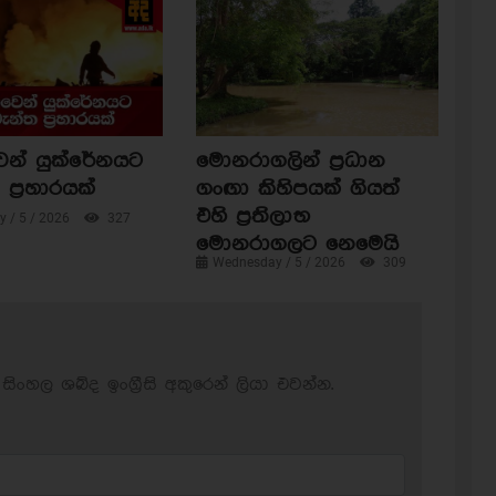
ෙන් යුක්රේනයට
මොනරාගලින් ප්‍රධාන
ප්‍රහාරයක්
ගංඟා කිහිපයක් ගියත්
එහි ප්‍රතිලාභ
 / 5 / 2026
327
මොනරාගලට නෙමෙයි
Wednesday / 5 / 2026
309
සිංහල ශබ්ද ඉංග්‍රීසි අකුරෙන් ලියා එවන්න.