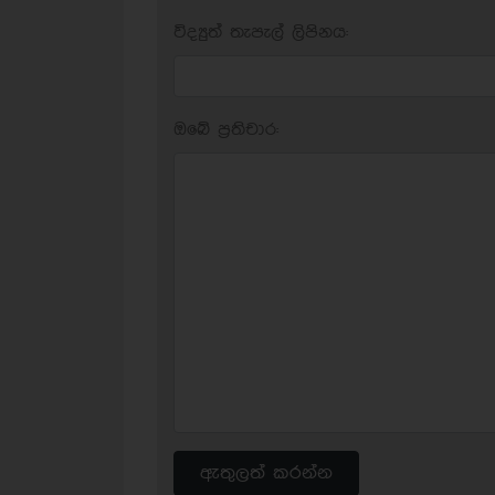
විද්‍යුත් තැපැල් ලිපිනය:
ඔබේ ප‍්‍රතිචාර:
ඇතුලත් කරන්න