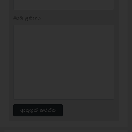
ඔබේ ප‍්‍රතිචාර:
ඇතුලත් කරන්න