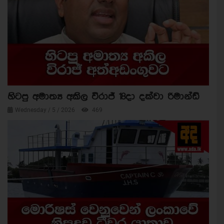
හිටපු අමාත්‍ය අකිල විරාජ් 18දා දක්වා රිමාන්ඩ්
Wednesday / 5 / 2026
469