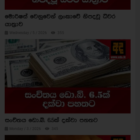
මොරිෂස් වෙනුවෙන් ලංකාවේ නිපදවූ ධීවර
යාත්‍රාව
Wednesday / 5 / 2026
355
සංචිතය ඩො.බි. 6.5ක් දක්වා පහතට
Monday / 3 / 2026
345