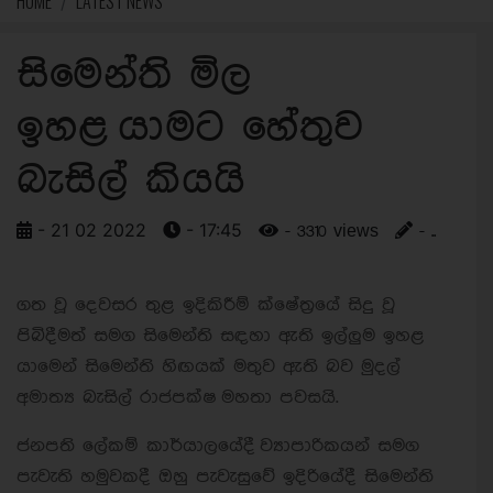
HOME
LATEST NEWS
සිමෙන්ති මිල
ඉහළ යාමට හේතුව
බැසිල් කියයි
- 21 02 2022
- 17:45
- 3310 views
- ..
ගත වූ දෙවසර තුළ ඉදිකිරීම් ක්ෂේත්‍රයේ සිදු වූ
පිබිදීමත් සමග සිමෙන්ති සඳහා ඇති ඉල්ලුම ඉහළ
යාමෙන් සිමෙන්ති හිඟයක් මතුව ඇති බව මුදල්
අමාත්‍ය බැසිල් රාජපක්ෂ මහතා පවසයි.
ජනපති ලේකම් කාර්යාලයේදී ව්‍යාපාරිකයන් සමග
පැවැති හමුවකදී ඔහු පැවැසුවේ ඉදිරියේදී සිමෙන්ති