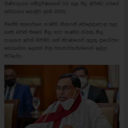
නිෂ්පාදනය සම්පූර්ණයෙන් රට තුළ සිදු කිරීමට රජයේ
අවධානය යොමුව ඇති බවයි.
එසේම අත්‍යාවශ්‍ය භාණ්ඩ හිඟයක් වෙළෙඳපොළ තුළ
නැති බවත් ඖෂධ මිල හැර භාණ්ඩ රැසක මිල
පාලනය ඉවත් කිරීමට ගත් තීරණයෙන් අයුතු ප්‍රයෝජන
නොගන්නා ලෙසත් ඔහු ව්‍යාපාරිකයින්ගෙන් ඉල්ලා
සිටියේය.