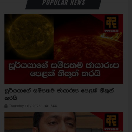
POPULAR NEWS
සූර්යයාගේ සමීපතම ඡායාරූප පෙළක් නිකුත්
කරයි
Thursday / 6 / 2026
544