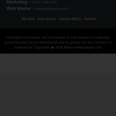
Marketing :
+94 011 538 3439
Web Master :
Pradeep@admin.wnl.lk
WNL Home
Home Delivery
Advertise With Us
Feedback
Copyrights protected: All the content on this website is copyright
protected and can be reproduced only by giving the due courtesy to
www.ada.lk' Copyright � 2018 Wijeya Newspapers Ltd.
ad space