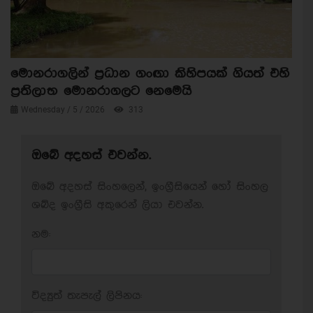
මොනරාගලින් ප්‍රධාන ගංඟා කිහිපයක් ගියත් එහි
ප්‍රතිලාභ මොනරාගලට නෙමෙයි
Wednesday / 5 / 2026
313
ඔබේ අදහස් එවන්න.
ඔබේ අදහස් සිංහලෙන්, ඉංග්‍රීසියෙන් හෝ සිංහල
ශබ්ද ඉංග්‍රීසි අකුරෙන් ලියා එවන්න.
නම:
විද්‍යුත් තැපැල් ලිපිනය: