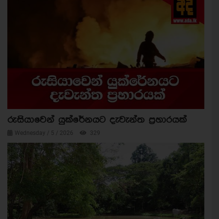
රුසියාවෙන් යුක්රේනයට දැවැන්ත ප්‍රහාරයක්
Wednesday / 5 / 2026
329