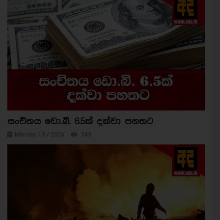
සංචිතය ඩො.බි. 6.5ක් දක්වා පහතට
Monday / 3 / 2026
345