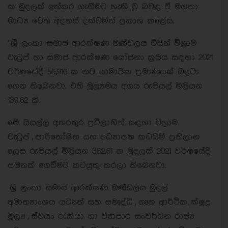
ක මුදලක් අත්කර ගැනීමට හැකි වූ බවඳ ඒ මහතා
මාධ්‍ය වෙත අදහස් දක්වමින් ප්‍රකාශ කළේය.
“ශ්‍රී ලංකා සමාජ ආරක්ෂණ මණ්ඩලය විසින් විශ්‍රාම
වැටුප් හා සමාජ ආරක්ෂණ යෝජනා ක්‍රමය සඳහා 2021
වර්ෂයේදී 56,916 ක නව සාමාජික ප්‍රමාණයක් බදවා
ගෙන තිබෙනවා. එහි මුල්‍යමය අගය රුපියල් මිලියන
139.62 කි.
මේ සියල්ල අතරතුර ප්‍රථිලාභින් සඳහා විශ්‍රාම
වැටුප් , පාරිතෝෂිත සහ අධ්‍යාපන කඩයිම් ප්‍රතිලාභ
ලෙස රුපියල් මිලියන 362.61 ක මුදලක් 2021 වර්ෂයේදී
පමනක් ගෙවීමට කටයුතු කරලා තිබෙනවා.
ශ්‍රී ලංකා සමාජ ආරක්ෂණ මණ්ඩලය මුදල්
අමාත්‍යාංශය යටතේ සහ සමෘද්ධි , ගෘහ ආර්ථික, ක්ෂුද්‍ර
මූල්‍ය , ස්වයං රැකියා හා ව්‍යාපාර සංවර්ධන රාජ්‍ය