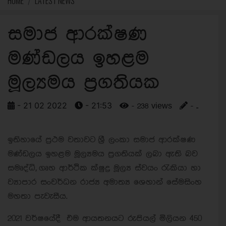
HOME
LATEST NEWS
සමාජ ආරක්ෂණ
මණ්ඩලය ඉහළම
මූල්‍යමය ප්‍රගතියක
- 21 02 2022
- 21:53
- 238 views
- ..
ඉතිහායේ ප්‍රථම වතාවට ශ්‍රී ලංකා සමාජ ආරක්ෂණ
මණ්ඩලය ඉහළම මූල්‍යමය ප්‍රගතියක් ලබා ඇති බව
සමෘද්ධි, ගෘහ ආර්ථික ක්ෂුද්‍ර මූල්‍ය ස්වයං රැකියා හා
ව්‍යාපාර සංවර්ධන රාජ්‍ය අමාත්‍ය ශෙහාන් සේමසිංහ
මහතා පැවැසීය.
2021 වර්ෂයේදී එම ආයතනයට රුපියල් මිලියන 450