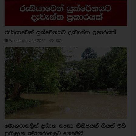
රුසියාවෙන් යුක්රේනයට දැවැන්ත ප්‍රහාරයක්
Wednesday / 5 / 2026
331
මොනරාගලින් ප්‍රධාන ගංඟා කිහිපයක් ගියත් එහි
ප්‍රතිලාභ මොනරාගලට නෙමෙයි