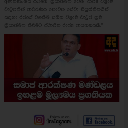
අමාත්‍යාංශය යටතේ ක්‍රියාත්මක වෙන රාජ්‍ය විශ්‍රාම
වැටුපකින් ආවරණය නොවන සේවා නියුක්තිකයින්
සඳහා රජයේ වගකීම් සහිත විශ්‍රාම වැටුප් ක්‍රම
ක්‍රියාත්මක කිරීමට ස්ථාපිත රාජ්‍ය ආයතනයකි.”