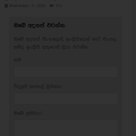
Wednesday / 5 / 2026
313
ඔබේ අදහස් එවන්න.
ඔබේ අදහස් සිංහලෙන්, ඉංග්‍රීසියෙන් හෝ සිංහල
ශබ්ද ඉංග්‍රීසි අකුරෙන් ලියා එවන්න.
නම:
විද්‍යුත් තැපැල් ලිපිනය:
ඔබේ ප‍්‍රතිචාර: