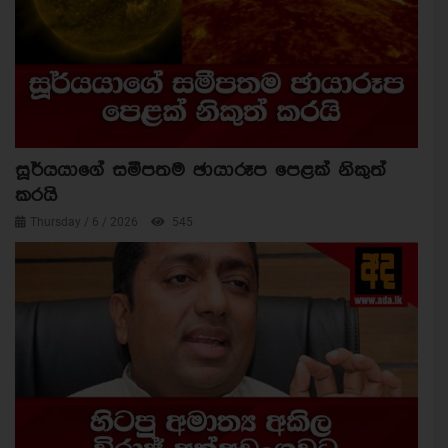
සූර්යයාගේ සමීපතම ඡායාරූප පෙළක් නිකුත්
කරයි
Thursday / 6 / 2026
545