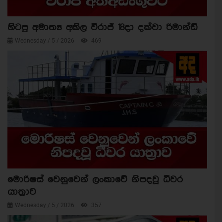
හිටපු අමාත්‍ය අකිල විරාජ් 18දා දක්වා රිමාන්ඩ්
Wednesday / 5 / 2026
469
මොරිෂස් වෙනුවෙන් ලංකාවේ නිපදවූ ධීවර
යාත්‍රාව
Wednesday / 5 / 2026
357