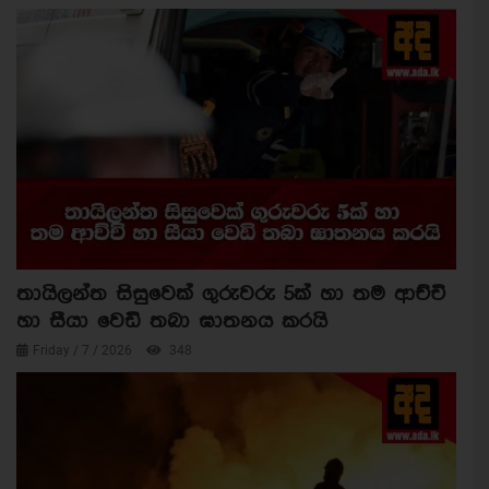
තායිලන්ත සිසුවෙක් ගුරුවරු 5ක් හා තම ආච්චි
හා සීයා වෙඩි තබා ඝාතනය කරයි
Friday / 7 / 2026
348