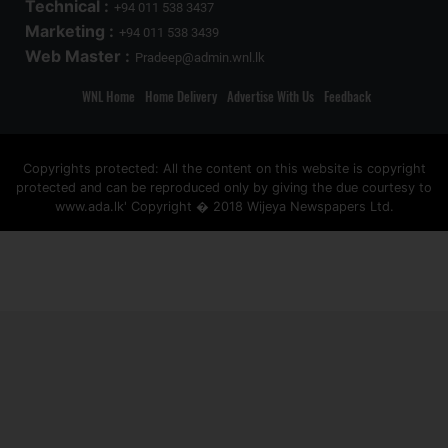
Technical :
+94 011 538 3437
Marketing :
+94 011 538 3439
Web Master :
Pradeep@admin.wnl.lk
WNL Home
Home Delivery
Advertise With Us
Feedback
Copyrights protected: All the content on this website is copyright
protected and can be reproduced only by giving the due courtesy to
www.ada.lk' Copyright � 2018 Wijeya Newspapers Ltd.
ad space