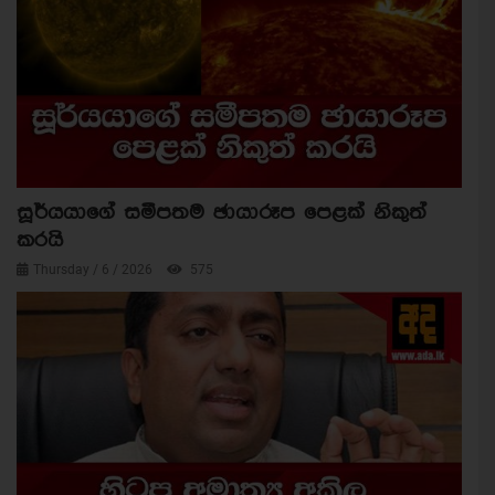
සූර්යයාගේ සමීපතම ඡායාරූප පෙළක් නිකුත්
කරයි
Thursday / 6 / 2026
575