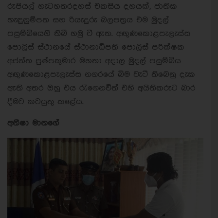
රුපියල් හැටහතරදහස් එකසිය දහයක්, ජාතික
හැඳුනුම්පත සහ රියැදුරු බලපත්‍රය එම මුදල්
පසුම්බියෙහි තිබී හමු වී ඇත. අඟුණකොළපැලැස්ස
පොලිස් ස්ථානයේ ස්ථානාධිපති පොලිස් පරීක්ෂක
අජන්ත පුෂ්පකුමාර මහතා අදාල මුදල් පසුම්බිය
අඟුණකොළපැලැස්ස නගරයේ බිම වැටී තිබෙනු දැක
ඇති අතර ඔහු එය රැගෙනවිත් එහි අයිතිකරුට බාර
දීමට කටයුතු කළේය.
අනීෂා මානගේ