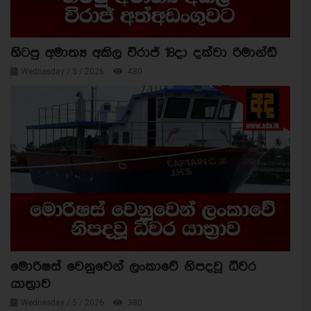
හිටපු අමාත්‍ය අකිල විරාජ් 18දා දක්වා රිමාන්ඩ්
Wednesday / 5 / 2026
480
මොරිෂස් වෙනුවෙන් ලංකාවේ නිපදවූ ධීවර
යාත්‍රාව
Wednesday / 5 / 2026
380