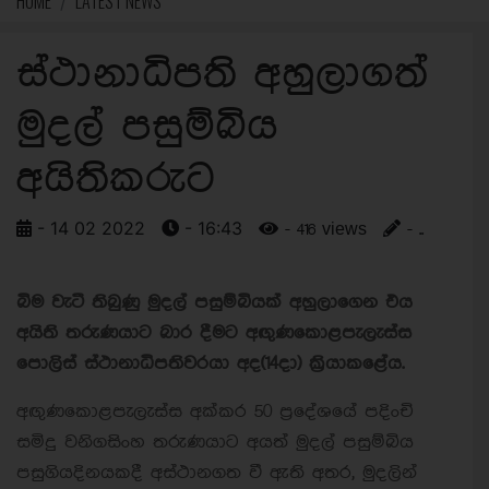
HOME
LATEST NEWS
ස්ථානාධිපති අහුලාගත්
මුදල් පසුම්බිය
අයිතිකරුට
- 14 02 2022
- 16:43
- 416 views
- ..
බිම වැටී තිබුණු මුදල් පසුම්බියක් අහුලාගෙන එය
අයිති තරුණයාට බාර දීමට අඟුණකොළපැලැස්ස
පොලිස් ස්ථානාධිපතිවරයා අද(14දා) ක්‍රියාකළේය.
අඟුණකොළපැලැස්ස අක්කර 50 ප්‍රදේශයේ පදිංචි
සමිදු වනිගසිංහ තරුණයාට අයත් මුදල් පසුම්බිය
පසුගියදිනයකදී අස්ථානගත වී ඇති අතර, මුදලින්