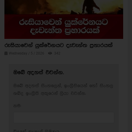
රුසියාවෙන් යුක්රේනයට දැවැන්ත ප්‍රහාරයක්
Wednesday / 5 / 2026
342
ඔබේ අදහස් එවන්න.
ඔබේ අදහස් සිංහලෙන්, ඉංග්‍රීසියෙන් හෝ සිංහල
ශබ්ද ඉංග්‍රීසි අකුරෙන් ලියා එවන්න.
නම:
විද්‍යුත් තැපැල් ලිපිනය: