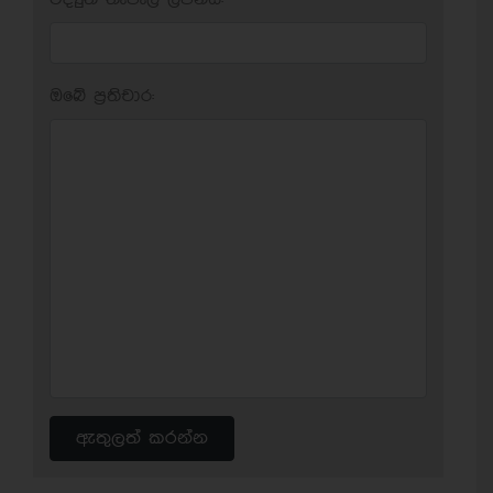
ඔබේ ප‍්‍රතිචාර:
ඇතුලත් කරන්න