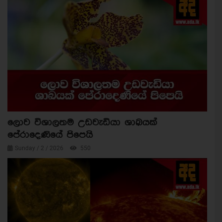
ලොව විශාලතම උඩවැඩියා ශාඛයක්
පේරාදෙණියේ පිපෙයි
Sunday / 2 / 2026
550