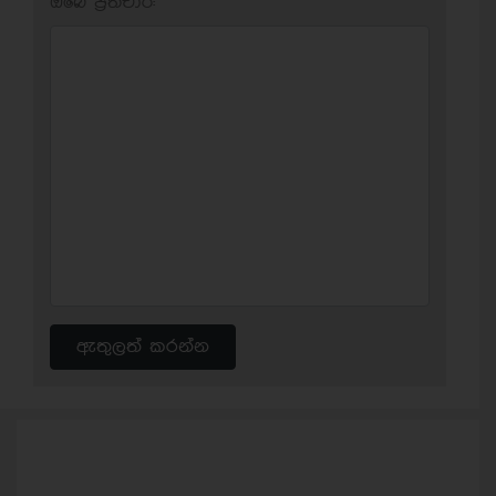
ඔබේ ප‍්‍රතිචාර:
ඇතුලත් කරන්න