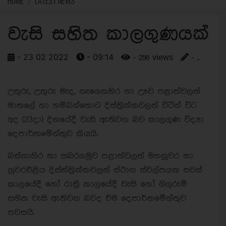
HOME
LATEST NEWS
වැසි සහිත කාලගුණයක්
- 23 02 2022
- 09:14
- 256 views
- ..
උතුරු, උතුරු මැද, නැගෙනහිර හා ඌව පළාත්වලත්
මාතලේ හා හම්බන්තොට දිස්ත්‍රික්කවලත් විටින් විට
අද (23දා) දිනයේදී වැසි ඇතිවන බව කාලගුණ විද්‍යා
දෙපාර්තමේන්තුව කියයි.
බස්නාහිර හා සබරගමුව පළාත්වලත් මහනුවර හා
නුවරඑළිය දිස්ත්ත්‍රික්කවලත් ස්ථාන ස්වල්පයක සවස්
කාලයේදී හෝ රාත්‍රී කාලයේදී වැසි හෝ ගිගුරුම්
සහිත වැසි ඇතිවන බවද එම දෙපාර්තමේන්තුව
පවසයි.