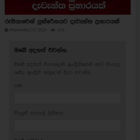
රුසියාවෙන් යුක්රේනයට දැවැන්ත ප්‍රහාරයක්
Wednesday / 5 / 2026
318
ඔබේ අදහස් එවන්න.
ඔබේ අදහස් සිංහලෙන්, ඉංග්‍රීසියෙන් හෝ සිංහල
ශබ්ද ඉංග්‍රීසි අකුරෙන් ලියා එවන්න.
නම:
විද්‍යුත් තැපැල් ලිපිනය: