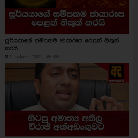
සූර්යයාගේ සමීපතම ඡායාරූප පෙළක් නිකුත්
කරයි
Thursday / 6 / 2026
488