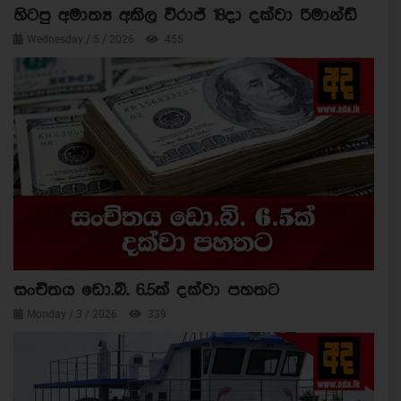
හිටපු අමාත්‍ය අකිල විරාජ් 18දා දක්වා රිමාන්ඩ්
Wednesday / 5 / 2026
455
සංචිතය ඩො.බි. 6.5ක් දක්වා පහතට
Monday / 3 / 2026
339