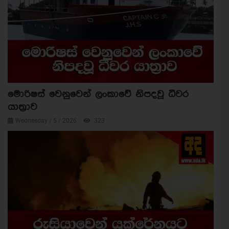
මොරිෂස් වෙනුවෙන් ලංකාවේ නිපදවූ ධීවර
යාත්‍රාව
Wednesday / 5 / 2026
323