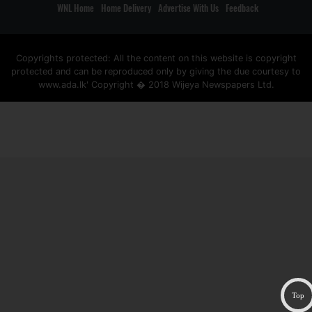
WNL Home
Home Delivery
Advertise With Us
Feedback
Copyrights protected: All the content on this website is copyright
protected and can be reproduced only by giving the due courtesy to
www.ada.lk' Copyright � 2018 Wijeya Newspapers Ltd.
ad space
Top