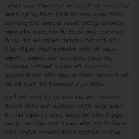
“දේශීය ශාක වර්ග තවාන් කර අලෙවි කරන කෑගල්ලේ
කැළුම් දුනුවිල මහතා දිනක් මට කතා කරලා කිව්වා
කැට කෑල වැනි ශාකයක් ගෙනත් හිටවලා තිබෙනවා,
නමුත් මේක ලොකු වන විට වැලක් වගේ හැදෙන්නේ
කියලා. ඔහු මේ පැළයේ ජායාරූප කිහිපයක් අපිට
එවලා තිබුණා. ඔහුට අහම්බෙන් තමයි මේ පැළය
හමුවෙලා තිබුණේ. කැට කෑල කියල හිතලා ඔහු
මාවනැල්ල පැත්තෙන් ගෙනාපු මේ පැළය ගැන
කාලයක් තිස්සේ අපිට සැකයක් තිබ්බා. කොහොම හරි
අපි මේ පැළේ මල් පිපෙනකන් බලන් හිටියා.
ළඟදී මේ පැළේ මල් පිපුණාම ඔහු අපිට ඡායාරූප
කීපයක් එව්වා. අපේ අනුමානය පරිදිම අදාළ ශාකය
Bridelia stipularis කියන ශාකය බව අපිට ඒ අනුව
තහවුරු කරගන්න පුළුවන් වුණා. මේක එම විශේෂයම
බවට තහවුරු කරගන්න හිමේෂ දිල්රුවන් ජයසිංහ