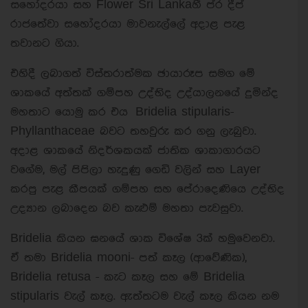
සහෝදරයා සහ Flower Sri Lankaහී ප්ර දීප්
රාජතේවා සහෝදරයා මාවනැල්ලේ අදාළ පැළ
තවානට ගියා.
එහිදී ලබාගත් විස්තරාත්මක ඡායාරූප සමග මේ
ශාකයේ අත්තක් ගම්පහ උද්භිද උද්යාලනයේ දුමින්ද
මහතාට යොමු කර එය Bridelia stipularis-
Phyllanthaceae බවට තහවුරු කර ගනු ලැබුවා.
අදාළ ශාකයේ නිදර්ශකයක් ජාතික ශාකාගාරයට
වගේම, මල් පිපිලා හැදුණු ගෙඩි වලින් සහ Layer
කරපු පැළ කීපයක් ගම්පහ සහ පේරාදෙණියෙ උද්භිද
උද්‍යාන ලබාදෙන බව කැළුම් මහතා පැවසුවා.
Bridelia කියන ඝනයේ ශාක විශේෂ 3ක් හමුවෙනවා.
ඒ තමා Bridelia mooni- පත් කෑල (ආවේණික),
Bridelia retusa - කැට කෑල සහ මේ Bridelia
stipularis වැල් කෑල. ඇත්තටම වැල් කෑල කියන නම