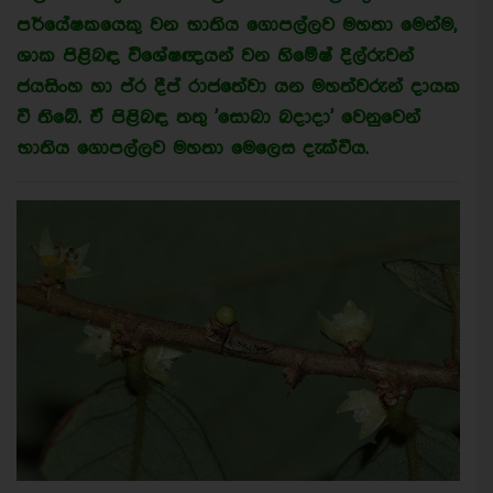
පර්යේෂකයෙකු වන භාතිය ගොපල්ලව මහතා මෙන්ම,
ශාක පිළිබඳ විශේෂඥයන් වන හිමේෂ් දිල්රුවන්
ජයසිංහ හා ප්ර දීප් රාජතේවා යන මහත්වරුන් දායක
වී තිබේ. ඒ පිළිබඳ තතු 'සොබා බදාදා' වෙනුවෙන්
භාතිය ගොපල්ලව මහතා මෙලෙස දැක්වීය.