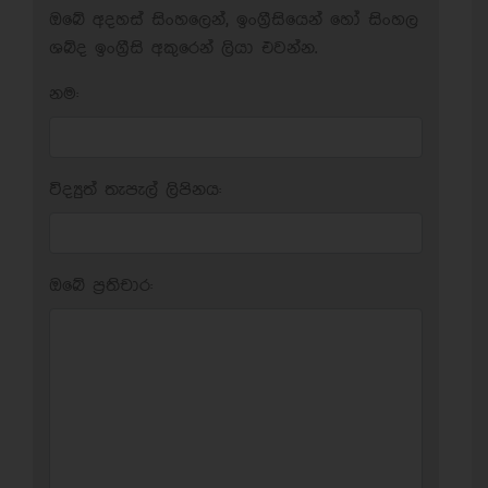
ඔබේ අදහස් සිංහලෙන්, ඉංග්‍රීසියෙන් හෝ සිංහල
ශබ්ද ඉංග්‍රීසි අකුරෙන් ලියා එවන්න.
නම:
විද්‍යුත් තැපැල් ලිපිනය:
ඔබේ ප‍්‍රතිචාර: