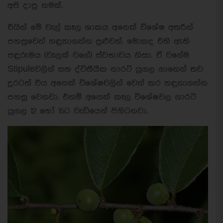
අපි දාපු නමක්.
එයින් මේ වැල් කෑල ශාකය අනෙක් විශේෂ අතරින්
පහසුවෙන් හඳුනාගන්න පුළුවන්. මොකද එහි ඇති
පඳුරුමය (වැලක් වගේ) ස්වභාවය නිසා. ඒ වගේම
Stipuleවලින් සහ ද්විතීයීක නාරටි යුගල ගානෙන් තව
දුරටත් එය අනෙක් විශේෂවලින් වෙන් කර හඳුනාගන්න
පහසු වෙනවා. එනම් අනෙක් කෑල විශේෂවල නාරටි
යුගල 12 හෝ 15ට වැඩියෙන් පිහිටනවා.