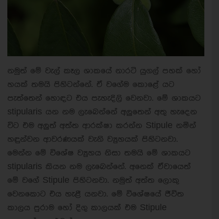
නමුත් මේ වැල් කෑල ශාකයේ නාරටි යුගල් පහක් හෝ
හයක් තමයි පිහිටන්නේ. ඒ වගේම කොළේ යට
පැත්තෙන් හොඳට එය පැහැදිලි වෙනවා. මේ ශාකයට
stipularis යන නම ලැබෙන්නේ අලුතෙන් අතු හැදෙන
විට එම අලුත් අත්ත ආරක්ෂා කරන්න Stipule නමින්
හඳුන්වන ආවරණයක් වැනි ව්‍යුහයක් පිහිටනවා.
මෙන්න මේ විශේෂ ව්‍යුහය නිසා තමයි මේ ශාකයට
stipularis කියන නම ලැබෙන්නේ. අනෙක් ඒවායෙත්
මේ වගේ Stipule පිහිටනවා. නමුත් අත්ත ලොකු
වෙනකොට එය හැළී යනවා. මේ විශේෂයේ ජීවිත
කාලය පුරාම හෝ දිගු කාලයක් එම Stipule