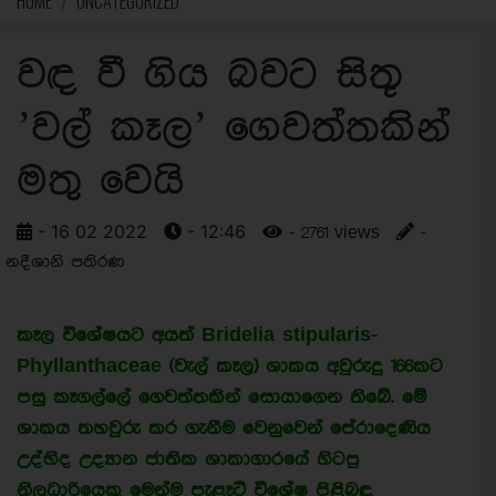
HOME
UNCATEGORIZED
වඳ වී ගිය බවට සිතූ
’වල් කෑල’ ගෙවත්තකින්
මතු වෙයි
- 16 02 2022
- 12:46
- 2761 views
-
නදීශානි පතිරණ
කෑල විශේෂයට අයත් Bridelia stipularis-
Phyllanthaceae (වැල් කෑල) ශාකය අවුරුදු 166කට
පසු කෑගල්ලේ ගෙවත්තකින් සොයාගෙන තිබේ. මේ
ශාකය තහවුරු කර ගැනීම වෙනුවෙන් පේරාදෙණිය
උද්භිද උද්‍යාන ජාතික ශාකාගාරයේ හිටපු
නිලධාරියෙකු මෙන්ම පැළෑටි විශේෂ පිළිබඳ