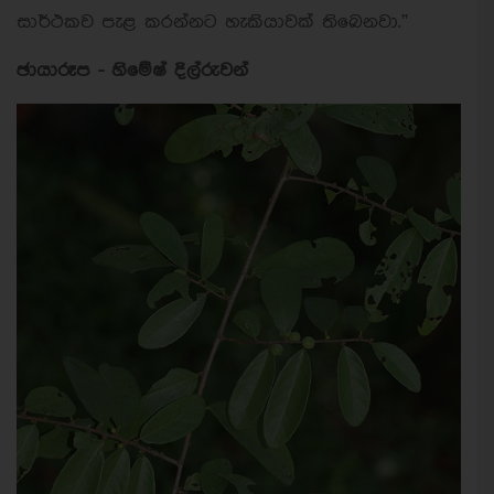
සාර්ථකව පැළ කරන්නට හැකියාවක් තිබෙනවා.”
ඡායාරූප - හිමේෂ් දිල්රුවන්