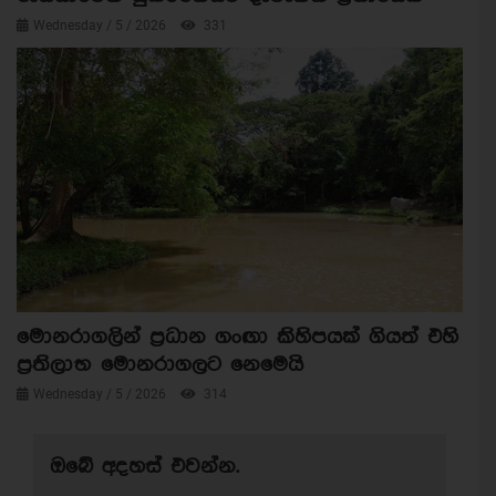
Wednesday / 5 / 2026
331
මොනරාගලින් ප්‍රධාන ගංඟා කිහිපයක් ගියත් එහි
ප්‍රතිලාභ මොනරාගලට නෙමෙයි
Wednesday / 5 / 2026
314
ඔබේ අදහස් එවන්න.