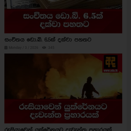
සංචිතය ඩො.බි. 6.5ක් දක්වා පහතට
Monday / 3 / 2026
345
රුසියාවෙන් යුක්රේනයට දැවැන්ත ප්‍රහාරයක්