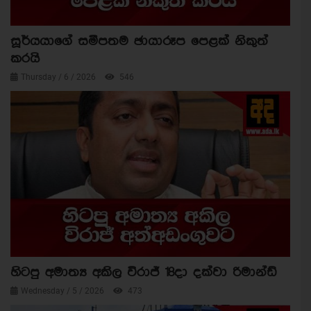
සූර්යයාගේ සමීපතම ඡායාරූප පෙළක් නිකුත්
කරයි
Thursday / 6 / 2026
546
හිටපු අමාත්‍ය අකිල විරාජ් 18දා දක්වා රිමාන්ඩ්
Wednesday / 5 / 2026
473