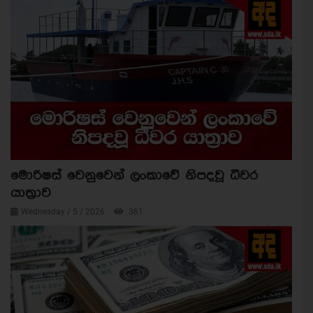
මොරිෂස් වෙනුවෙන් ලංකාවේ නිපදවූ ධීවර
යාත්‍රාව
Wednesday / 5 / 2026
361