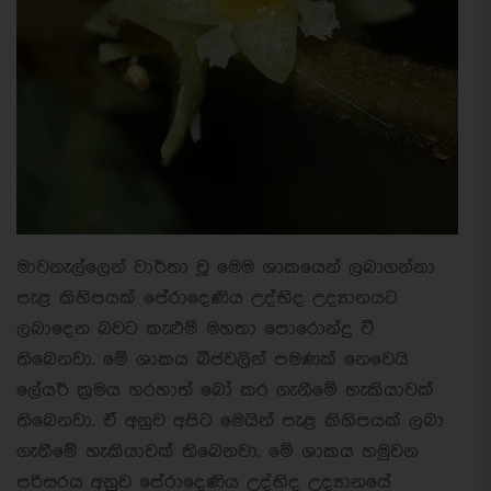
මාවනැල්ලෙන් වාර්තා වූ මෙම ශාකයෙන් ලබාගන්නා
පැළ කිහිපයක් පේරාදෙණිය උද්භිද උද්‍යානයට
ලබාදෙන බවට කැළුම් මහතා පොරොන්දු වී
තිබෙනවා. මේ ශාකය බීජවලින් පමණක් නෙවෙයි
ලේයර් ක්‍රමය හරහාත් බෝ කර ගැනීමේ හැකියාවක්
තිබෙනවා. ඒ අනුව අපිට මෙයින් පැළ කිහිපයක් ලබා
ගැනීමේ හැකියාවක් තිබෙනවා. මේ ශාකය හමුවන
පරිසරය අනුව පේරාදෙණිය උද්භිද උද්‍යානයේ