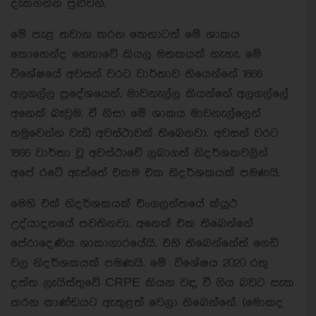
දැකගන්න පුළුවන්.
මේ පැළ තවාන කරන කෙනාටත් මේ ශාකය
කොහෙන්ද ගෙනාවේ කියල මතකයක් නැහැ. මේ
විශේෂයේ අවසන් වරට වාර්තාව තියෙන්නේ 1866
අලගල්ල ප්‍රදේශයෙන්. මාවනැල්ල කියන්නේ අලගල්ලේ
අනෙක් බෑවුම. ඒ නිසා මේ ශාකය මාවනැල්ලෙන්
හමුවෙන්න වැඩි අවස්ථාවක් තිබෙනවා. අවසන් වරට
1866 වාර්තා වූ අවස්ථාවේ ලබාගත් නිදර්ශකවලින්
අපේ රටේ ඇත්තේ එකම එක නිදර්ශකයක් පමණයි.
මෙහි එක් නිදර්ශකයක් එංගලන්තයේ ක්යූථ
උද්යාදනයේ පවතිනවා. අනෙක් එක තිබෙන්නේ
පේරාදෙණිය ශාකාගාරයේයි. එහි තිබෙන්නේත් ගෙඩි
වල නිදර්ශකයක් පමණයි. මේ විශේෂය 2020 රතු
දත්ත ලැයිස්තුවේ CRPE කියන වඳ වී ගිය බවට සැක
කරන කාණ්ඩයට ඇතුළත් වෙලා තිබෙන්නේ. (මොකද