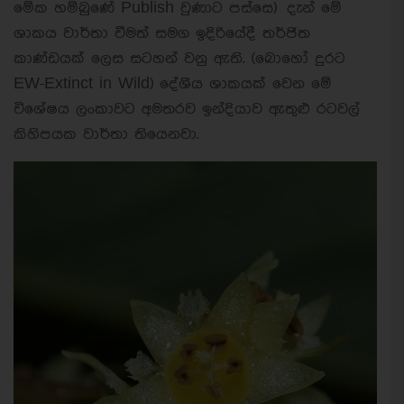
මේක හම්බුණේ Publish වුණාට පස්සෙ) දැන් මේ
ශාකය වාර්තා වීමත් සමග ඉදිරියේදී තර්ජිත
කාණ්ඩයක් ලෙස සටහන් වනු ඇති. (බොහෝ දුරට
EW-Extinct in Wild) දේශීය ශාකයක් වෙන මේ
විශේෂය ලංකාවට අමතරව ඉන්දියාව ඇතුළු රටවල්
කිහිපයක වාර්තා තියෙනවා.