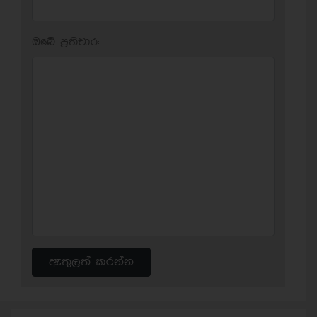
ඔබේ ප‍්‍රතිචාර:
ඇතුලත් කරන්න