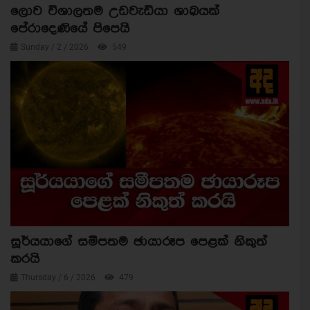
ලොව විශාලතම උඩවැඩියා ශාඛයක්
පේරාදෙණියේ පිපෙයි
Sunday / 2 / 2026
549
සූර්යයාගේ සමීපතම ඡායාරූප පෙළක් නිකුත්
කරයි
Thursday / 6 / 2026
479