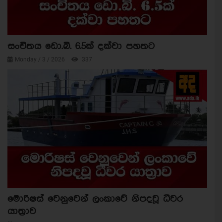
සංචිතය ඩො.බි. 6.5ක් දක්වා පහතට
Monday / 3 / 2026
337
මොරිෂස් වෙනුවෙන් ලංකාවේ නිපදවූ ධීවර
යාත්‍රාව