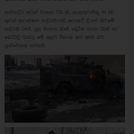
සන්නද්ධ සටන් වාහන 706 ක්, කාලතුවක්කු 49 ක්,
ගුවන් ආරක්ෂක පද්ධතියක්, රොකට් දියත් කිරීමේ
පද්ධති 04ක්, යුද වාහන 30ක්, ඩ්‍රෝන යානා 02ක් හා
බෝට්ටු 02ක්ද මේ අනුව විනාශ කර ඇති බව
යුක්රේනය පවසයි.