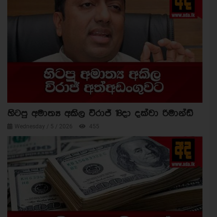
හිටපු අමාත්‍ය අකිල විරාජ් 18දා දක්වා රිමාන්ඩ්
Wednesday / 5 / 2026
455