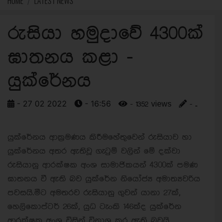
HOME
LATEST NEWS
රුසියා හමුදාවේ 4300ක්
ඝාතනය කළා -
යුක්රේනය
- 27 02 2022
- 16:56
- 1352 views
- ..
යුක්රේනය ආක්‍රමණය කිරීමහේතුවෙන් රුසියාව හා
යුක්රේනය අතර ඇතිවූ ගැටුම් වලින් මේ දක්වා
රුසියානු ආරක්ෂක අංශ සාමාජිකයන් 4300ක් පමණ
ඝාතනය වී ඇති බව යුක්රේන නියෝජ්‍ය අමාත්‍යවරිය
පවසයි.මීට අමතරව රුසියානු ගුවන් යානා 27ක්,
හෙලිකොප්ටර් 26ක්, යුධ ටැංකි 146ක්ද යුක්රේන
ආරක්ෂක අංශ විසින් විනාශ කර ඇති බවයි.