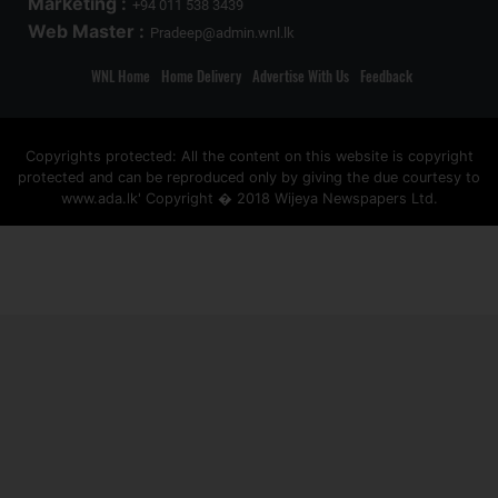
Marketing :
+94 011 538 3439
Web Master :
Pradeep@admin.wnl.lk
WNL Home
Home Delivery
Advertise With Us
Feedback
Copyrights protected: All the content on this website is copyright
protected and can be reproduced only by giving the due courtesy to
www.ada.lk' Copyright � 2018 Wijeya Newspapers Ltd.
ad space