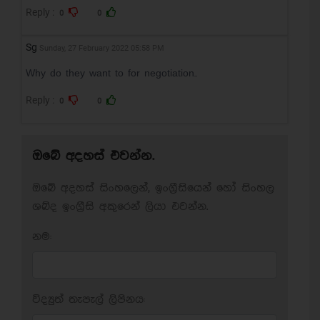
Reply :
0
0
sg
Sunday, 27 February 2022 05:58 PM
Why do they want to for negotiation..
Reply :
0
0
ඔබේ අදහස් එවන්න.
ඔබේ අදහස් සිංහලෙන්, ඉංග්‍රීසියෙන් හෝ සිංහල
ශබ්ද ඉංග්‍රීසි අකුරෙන් ලියා එවන්න.
නම:
විද්‍යුත් තැපැල් ලිපිනය: