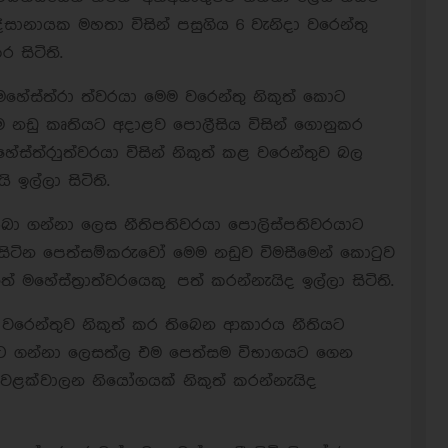
ිසානායක මහතා විසින් පසුගිය 6 වැනිදා වරෙන්තු
 සිටිති.
මහේස්ත්රා ත්වරයා මෙම වරෙන්තු නිකුත් කොට
 නඩු කෘතියට අදාළව පොලීසිය විසින් ගොනුකර
්ත්රාුත්වරයා විසින් නිකුත් කළ වරෙන්තුව බල
 ඉල්ලා සිටිති.
ලබා ගන්නා ලෙස නීතිපතිවරයා පොලිස්පතිවරයාට
ිටින පෙත්සම්කරුවෝ මෙම නඩුව විමසීමෙන් කොටුව
 මහේස්ත්‍රාත්වරයෙකු පත් කරන්නැයිද ඉල්ලා සිටිති.
 වරෙන්තුව නිකුත් කර තිබෙන ආකාරය නීතියට
යට ගන්නා ලෙසත්ල එම පෙත්සම විභාගයට ගෙන
ීම වළක්වාලන නියෝගයක් නිකුත් කරන්නැයිද