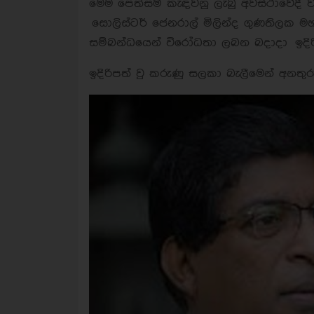
මෙම පෙත්සම් කැඳවනු ලැබු අවස්ථාවේදී ව
සොලිස්ටර් ජෙනරාල් මිලින්ද ගුණතිලක මහ
සම්බන්ධයෙන් විරෝධතා ලබන බදාදා ඉදිරි
ඉදිරිපත් වු කරුණු සලකා බැලීමෙන් අනතු