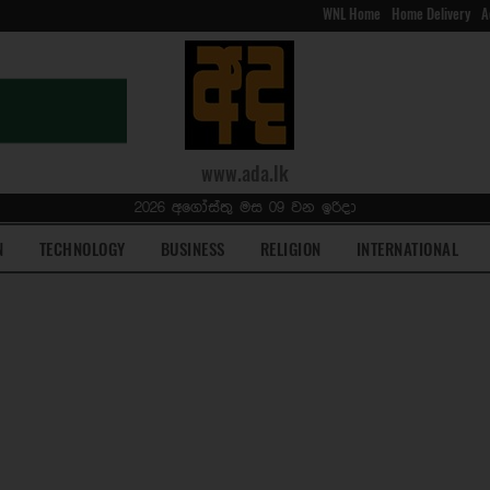
WNL Home
Home Delivery
A
www.ada.lk
2026 අගෝස්තු මස 09 වන ඉරිදා
N
TECHNOLOGY
BUSINESS
RELIGION
INTERNATIONAL