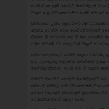
කරමින් කොළඹ කොටුව මහේස්ත්‍රාත් රංග ද
නිකුත් කළ බව පෙත්සම්කරුවෝ ස`දහන් කර
ස්වභාවික යුක්ති මූලධර්මයටන් පටහැනිව 
ඇතැයි පෙන්වා දෙන පෙත්සම්කරුවෝ මෙම
තිබෙන බී වාර්තාව සහ ඒ මත පදනම්ව මහේස
රහිත කිරීමේ රිට් ආඥාවක් නිකුත් කරන්නැයි
තමන් අත්අඩංගුට ගැනීම සඳහා වරෙන්තු 
කළ උපදෙස්ද බලරහිත කරන්නැයි ඉල්ලා ස
මහේස්ත්‍රාත්වරයා ඉවත් කර ඒ සඳහා වෙනත්
තමන්ට එරෙහිව කොටුව මහේස්ත්‍රාත්වරයා
පටහැනි බවත්ල තම රිට් පෙත්සම විභාග
අවසන් වන තුරැ වරෙන්තුව ක්‍රියාත්මක ව
පෙත්සම්කරුවෝ ඉල්ලා සිටිති.