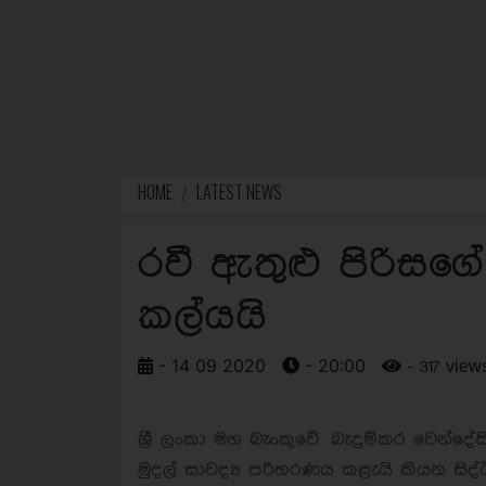
HOME
LATEST NEWS
රවී ඇතුළු පිරිසග
කල්යයි
- 14 09 2020
- 20:00
- 317 view
ශ්‍රී ලංකා මහ බැංකුවේ බැදුම්කර වෙන්ද
මුදල් සාවද්‍ය පරිහරණය කළැයි කියන සි