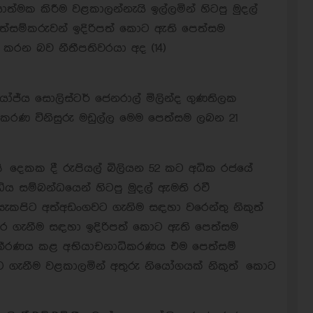
‍රියාත්මක කිරීම වළකාලන්නැයි ඉල්ලමින් හිටපු මුදල්
්සම්කරුවන් ඉදිරිපත් කොට ඇති පෙත්සම
් කරන බව නීතීපතිවරයා අද (14)
යෝජ්ය සොලිස්ටර් ජෙනරාල් මිලින්ද ගුණතිලක
ිකරණ විනිසුරු මඩුල්ල මෙම පෙත්සම ලබන 21
ේසි දෙකක දී රුපියල් බිලියන 52 කට අධික රජයේ
ධිය සම්බන්ධයෙන් හිටපු මුදල් ඇමති රවී
කපිට අත්අඩංගවට ගැනිම සඳහා වරෙන්තු නිකුත්
කර ගැනීම සඳහා ඉදිරිපත් කොට ඇති පෙත්සම
 තීරණය කළ අභියාචනාධිකරණය එම පෙත්සම්
වට ගැනීම වළකාලමින් අතුරු නියෝගයක් නිකුත් කොට