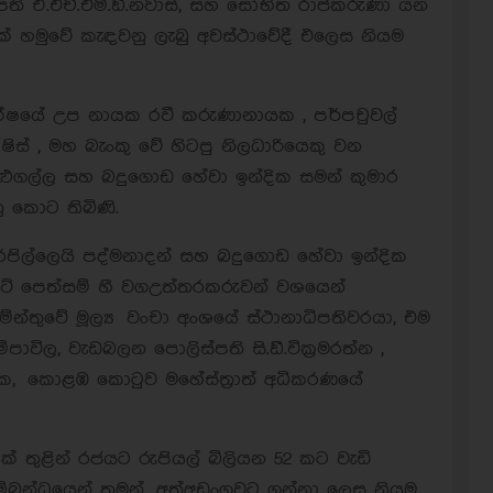
ති ඒ.එච්.එම්.ඞී.නවාස්, සහ සෝභිත රාජකරුණා යන
ලක් හමුවේ කැඳවනු ලැබු අවස්ථාවේදී එලෙස නියම
 පක්ෂයේ උප නායක රවී කරුණානායක , පර්පචුවල්
ිස් , මහ බැංකු වේ හිටපු නිලධාරියෙකු වන
හුළුගල්ල සහ බදුගොඩ හේවා ඉන්දික සමන් කුමාර
ු කොට තිබිණි.
රපිල්ලෙයි පද්මනාදන් සහ බදුගොඩ හේවා ඉන්දික
ිට් පෙත්සම් හී වගඋත්තරකරුවන් වශයෙන්
න්තුවේ මූල්‍ය වංචා අංශයේ ස්ථානාධිපතිවරයා, එම
පාවිල, වැඩබලන පොලිස්පති සි.ඞී.වික‍්‍රමරත්න ,
යක, කොළඹ කොටුව මහේස්ත‍්‍රාත් අධිකරණයේ
ක් තුළින් රජයට රුපියල් බිලියන 52 කට වැඩි
 සම්බන්ධයෙන් තමන් අත්අඩංගුවට ගන්නා ලෙස නියම