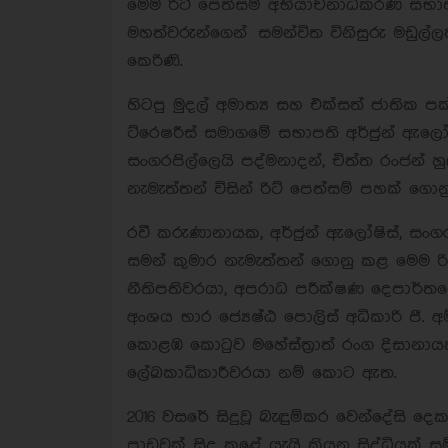
මෙම රිට් පෙත්සම් අභියාචනාධිකරණ සභාප
මහත්වරුන්ගෙන් සමන්විත විනිසුරු මඩුල්
කෙරිණි.
හිටපු මුදල් අමාත්‍ය සහ එක්සත් ජාතික
ට්රෙෂරීස් සමාගමේ සභාපති අර්ජුන් ඇලෝෂ
සංගරපිල්ලෙයි පද්මනාදන්, චිත්ත රංජන් 
නැමැත්තන් විසින් රිට් පෙත්සම් පහක් ගොන
රවී කරුණානායක, අර්ජුන් ඇලෝෂිස්, සංග
සමන් කුමාර නැමැත්තන් ගොනු කළ මෙම ර
නීතිපතිවරයා, අපරාධ පරීක්ෂණ දෙපාර්තමේ
අංශය භාර ජ්‍යෙෂ්ඨ පොලිස් අධිකාරි පී. අම්
කොළඹ කොටුව මහේස්ත‍්‍රාත් රංග දිසානා
ලේඛකාධිකාරීවරයා නම් කොට ඇත.
2016 වසරේ සිදුවූ බැඳුම්කර වෙන්දේසි දෙක
පාඩුවක් සිදු කළේ යැයි කියන සිද්ධියක්