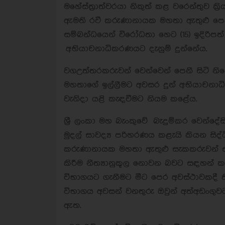
මහේස්ත‍්‍රාත්වරයා නිකුත් කළ වරෙන්තුව ක‍්
ඇමති රවී කරුණානායක මහතා ඇතුළු පෙත
සම්බන්ධයෙන් විරෝධතා හෙට (15) ඉදිරිපත
අභියාචනාධිකරණයට දැනුම් දුන්නේය.
වගඋත්තරකරුවන් වෙන්වෙන් පෙනී සිටි නි
මහතාගේ ඉල්ලීමට අවසර දුන් අභියාචනාධ
වැනිදා යළි කැඳවීමට නියම කළේය.
ශ්‍රී ලංකා මහ බැංකුවේ බැදුම්කර වෙන්ද
මුදල් සාවද්‍ය පරිහරණය කළැයි කියන සිද්
කරුණානායක මහතා ඇතුළු සැකකරුවන් සැ
කිරීම නීත්‍යානුකූල නොවන බවට සඳහන් 
විභාගයට ගැනීමට මීට පෙර අවස්ථාවකදී
විභාගය අවසන් වනතුරු ඔවුන් අත්අඩංගු
ඇත.