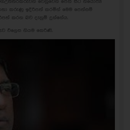
ගඋත්තරකරුවන් වෙනුවෙන් පෙනී සිටි නියෝජ්‍ය
තා කරුණු ඉදිරිපත් කරමින් මෙම පෙත්සම්
පත් කරන බව දැනුම් දුන්නේය.
රුව එලෙස නියම කෙරිණි.