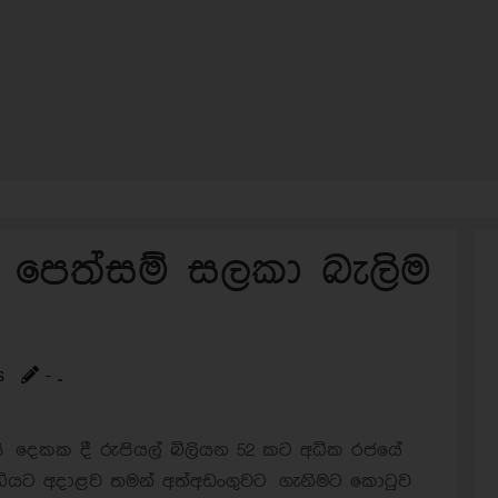
ේ පෙත්සම් සලකා බැලිම
s
- ..
ේසි දෙකක දී රුපියල් බිලියන 52 කට අධික රජයේ
ද්ධියට අදාළව තමන් අත්අඩංගුවට ගැනිමට කොටුව