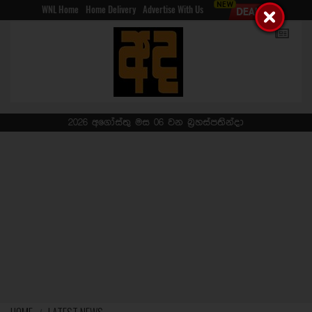
WNL Home
Home Delivery
Advertise With Us
2026 අගෝස්තු මස 06 වන බ්‍රහස්පතින්දා