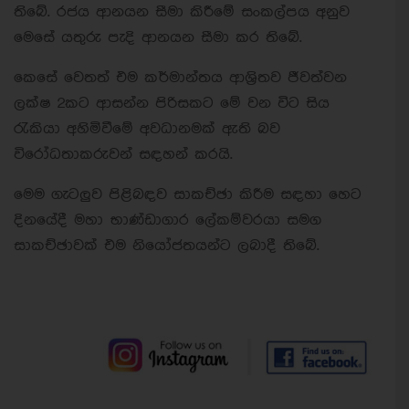
තිබේ. රජය ආනයන සීමා කිරීමේ සංකල්පය අනුව
මෙසේ යතුරු පැදි ආනයන සීමා කර තිබේ.
කෙසේ වෙතත් එම කර්මාන්තය ආශ්‍රිතව ජීවත්වන
ලක්ෂ 2කට ආසන්න පිරිසකට මේ වන විට සිය
රැකියා අහිමිවීමේ අවධානමක් ඇති බව
විරෝධතාකරුවන් සඳහන් කරයි.
මෙම ගැටලුව පිළිබඳව සාකච්ඡා කිරීම සඳහා හෙට
දිනයේදී මහා භාණ්ඩාගාර ලේකම්වරයා සමග
සාකච්ඡාවක් එම නියෝජතයන්ට ලබාදී තිබේ.