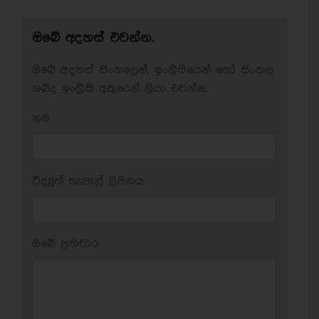
ඔබේ අදහස් එවන්න.
ඔබේ අදහස් සිංහලෙන්, ඉංග්‍රීසියෙන් හෝ සිංහල
ශබ්ද ඉංග්‍රීසි අකුරෙන් ලියා එවන්න.
නම:
විද්‍යුත් තැපැල් ලිපිනය:
ඔබේ ප‍්‍රතිචාර: