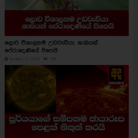
ලොව විශාලතම උඩවැඩියා ශාඛයක්
පේරාදෙණියේ පිපෙයි
Sunday / 2 / 2026
546