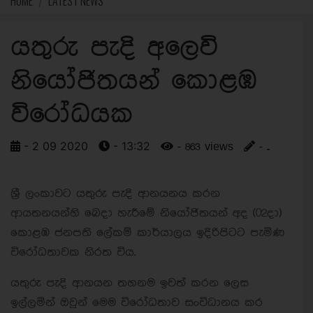
HOME
LATEST NEWS
යතුරු පැදි අලෙවි
නියෝජිතයන් කොළඹ
විරෝධයක
- 2 09 2020
- 13:32
- 863 views
- ..
ශ්‍රී ලංකාවට යතුරු පැදි ආනයනය කරන
ආයතනයන්හි බෙදා හැරීමේ නියෝජිතයන් අද (02දා)
කොළඹ ජනපති ලේකම් කාර්යාලය ඉදිරිපිටට පැමිණ
විරෝධතාවක නිරත විය.
යතුරු පැදි ආනයන තහනම ඉවත් කරන ලෙස
ඉල්ලමින් ඔවුන් මෙම විරෝධතාව සංවිධානය කර