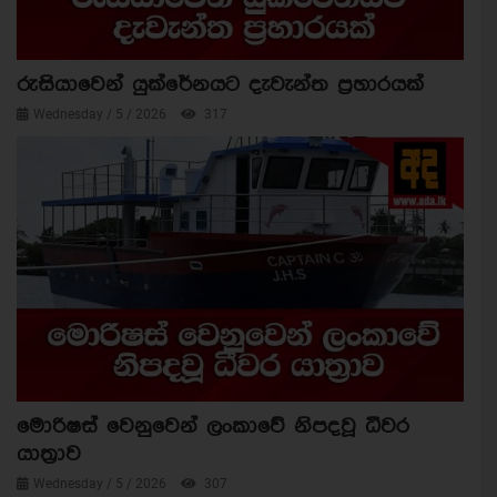
රුසියාවෙන් යුක්රේනයට දැවැන්ත ප්‍රහාරයක්
Wednesday / 5 / 2026
317
මොරිෂස් වෙනුවෙන් ලංකාවේ නිපදවූ ධීවර
යාත්‍රාව
Wednesday / 5 / 2026
307