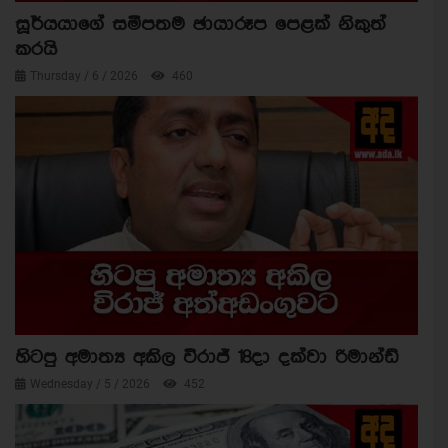
සූර්යයාගේ සමීපතම ඡායාරූප පෙළක් නිකුත්
කරයි
Thursday / 6 / 2026
460
හිටපු අමාත්‍ය අකිල විරාජ් 18දා දක්වා රිමාන්ඩ්
Wednesday / 5 / 2026
452