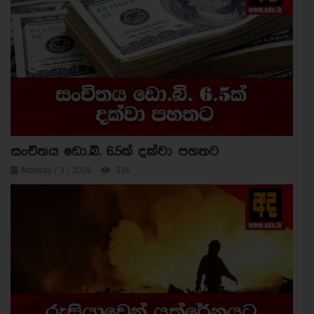
සංචිතය ඩො.බි. 6.5ක් දක්වා පහතට
Monday / 3 / 2026
336