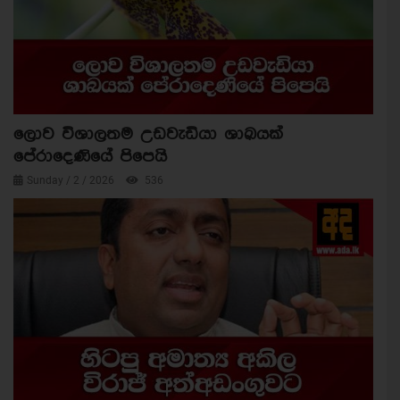
ලොව විශාලතම උඩවැඩියා ශාඛයක්
පේරාදෙණියේ පිපෙයි
Sunday / 2 / 2026
536