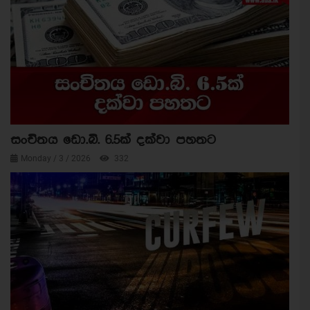
සංචිතය ඩො.බි. 6.5ක් දක්වා පහතට
Monday / 3 / 2026
332