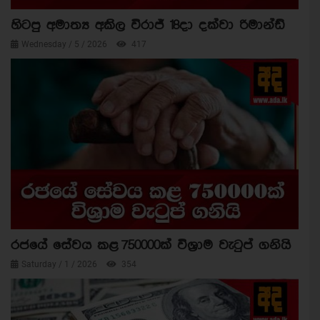
හිටපු අමාත්‍ය අකිල විරාජ් 18දා දක්වා රිමාන්ඩ්
Wednesday / 5 / 2026
417
රජයේ සේවය කළ 750000ක් විශ්‍රාම වැටුප් ගනියි
Saturday / 1 / 2026
354