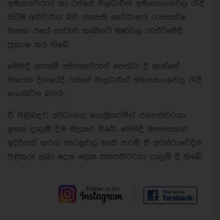
අමාත්‍යවරුන් හා රජයේ නිලධාරීන් අමාත්‍යාංශවල රැදී
සිටීම අනිවාර්ය බව ජනපති ගෝඨාභය රාජපක්ෂ
මහතා ඊයේ පැවැති කැබිනට් මණ්ඩල රැස්වීමේදී
ප්‍රකාශ කර තිබේ.
මෙහිදී ඇතැම් අමාත්‍යවරුන් පෙන්වා දී ඇත්තේ
මහජන දිනයේදී රජයේ නිලධාරීන් අමාත්‍යාංශවල රැදී
නොසිටින බවයි.
ඒ පිළිබඳව අවධානය යොමුකරමින් ජනපතිවරයා
ඉහත දැනුම් දීම සිදුකර තිබේ. මෙහිදී මහජනතාව
ඉදිරිපත් කරන ගැටලුවල හැකි තරම් ඒ අවස්ථාවේදීම
පිළිතුරු ලබා දෙන ලෙස ජනපතිවරයා දැනුම් දී තිබේ.