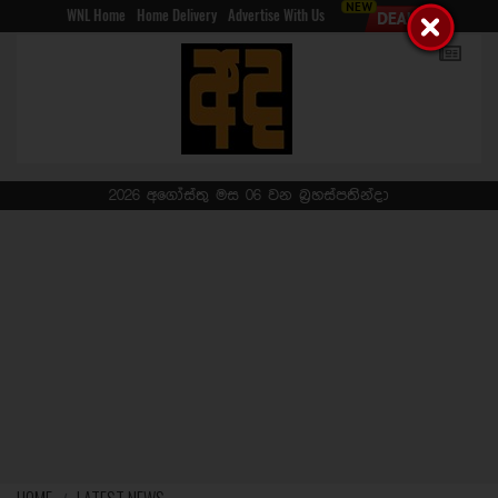
WNL Home
Home Delivery
Advertise With Us
2026 අගෝස්තු මස 06 වන බ්‍රහස්පතින්දා