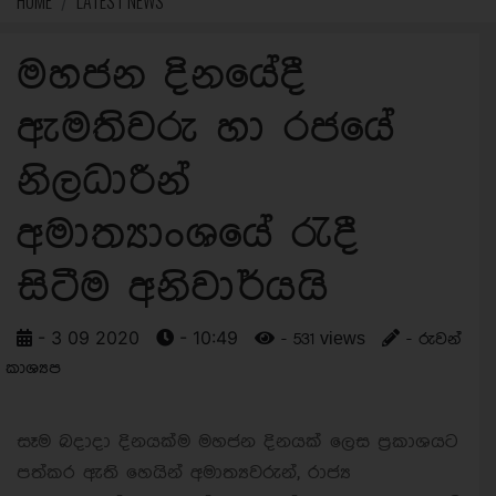
HOME
LATEST NEWS
මහජන දිනයේදී
ඇමතිවරු හා රජයේ
නිලධාරීන්
අමාත්‍යාංශයේ රැදී
සිටීම අනිවාර්යයි
- 3 09 2020
- 10:49
- 531 views
- රුවන්
කාශ්‍යප
සෑම බදාදා දිනයක්ම මහජන දිනයක් ලෙස ප්‍රකාශයට
පත්කර ඇති හෙයින් අමාත්‍යවරුන්, රාජ්‍ය