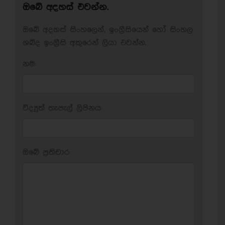
ඔබේ අදහස් එවන්න.
ඔබේ අදහස් සිංහලෙන්, ඉංග්‍රීසියෙන් හෝ සිංහල
ශබ්ද ඉංග්‍රීසි අකුරෙන් ලියා එවන්න.
නම:
විද්‍යුත් තැපැල් ලිපිනය:
ඔබේ ප‍්‍රතිචාර: