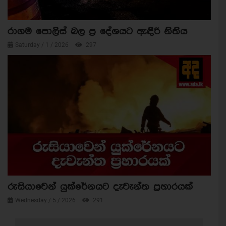
රාගම පොලිස් බල ප්‍ර දේශයට ඇඳිරි නිතිය
Saturday / 1 / 2026
297
රුසියාවෙන් යුක්රේනයට දැවැන්ත ප්‍රහාරයක්
Wednesday / 5 / 2026
291