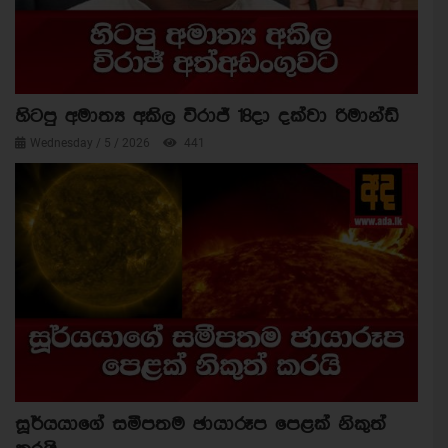
හිටපු අමාත්‍ය අකිල විරාජ් 18දා දක්වා රිමාන්ඩ්
Wednesday / 5 / 2026
441
සූර්යයාගේ සමීපතම ඡායාරූප පෙළක් නිකුත්