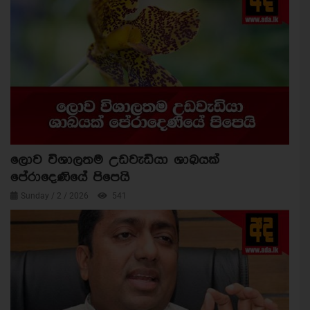
ලොව විශාලතම උඩවැඩියා ශාඛයක්
පේරාදෙණියේ පිපෙයි
Sunday / 2 / 2026
541