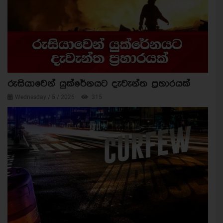
රුසියාවෙන් යුක්රේනයට දැවැන්ත ප්‍රහාරයක්
Wednesday / 5 / 2026
315