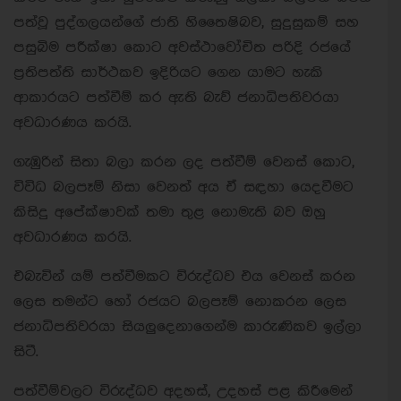
පත්වූ පුද්ගලයන්ගේ ජාති හිතෛෂිබව, සුදුසුකම් සහ
පසුබිම පරීක්ෂා කොට අවස්ථාවෝචිත පරිදි රජයේ
ප්‍රතිපත්ති සාර්ථකව ඉදිරියට ගෙන යාමට හැකි
ආකාරයට පත්වීම් කර ඇති බැව් ජනාධිපතිවරයා
අවධාරණය කරයි.
ගැඹුරින් සිතා බලා කරන ලද පත්වීම් වෙනස් කොට,
විවිධ බලපෑම් නිසා වෙනත් අය ඒ සඳහා යෙදවීමට
කිසිදු අපේක්ෂාවක් තමා තුළ නොමැති බව ඔහු
අවධාරණය කරයි.
එබැවින් යම් පත්වීමකට විරුද්ධව එය වෙනස් කරන
ලෙස තමන්ට හෝ රජයට බලපෑම් නොකරන ලෙස
ජනාධිපතිවරයා සියලුදෙනාගෙන්ම කාරුණිකව ඉල්ලා
සිටී.
පත්වීම්වලට විරුද්ධව අදහස්, උදහස් පළ කිරීමෙන්