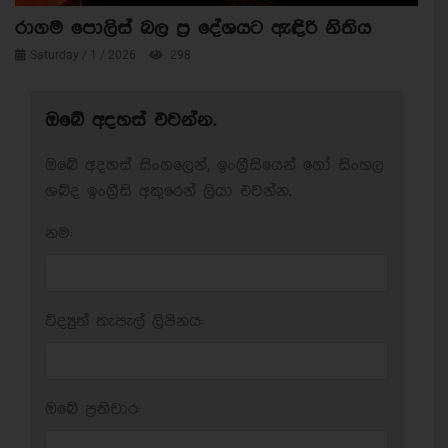
රාගම පොලිස් බල ප්‍ර දේශයට ඇඳිරි නිතිය
Saturday / 1 / 2026
298
ඔබේ අදහස් එවන්න.
ඔබේ අදහස් සිංහලෙන්, ඉංග්‍රීසියෙන් හෝ සිංහල
ශබ්ද ඉංග්‍රීසි අකුරෙන් ලියා එවන්න.
නම:
විද්‍යුත් තැපැල් ලිපිනය:
ඔබේ ප‍්‍රතිචාර: