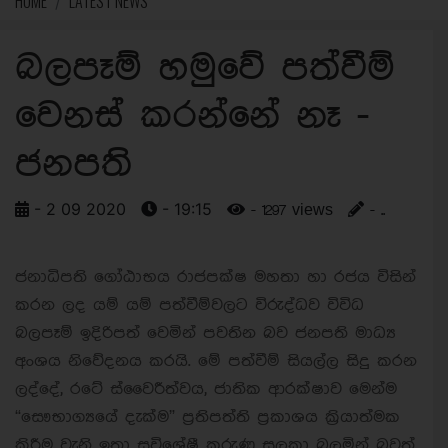
HOME
LATEST NEWS
බලපෑම් හමුවේ පත්වීම්
වෙනස් කරන්නේ නෑ -
ජනපති
- 2 09 2020
- 19:15
- 1297 views
- ..
ජනාධිපති ගෝඨාභය රාජපක්ෂ මහතා හා රජය විසින්
කරන ලද යම් යම් පත්වීම්වලට විරුද්ධව විවිධ
බලපෑම් ඉදිරිපත් වෙමින් පවතින බව ජනපති මාධ්‍ය
අංශය නිවේදනය කරයි. මේ පත්වීම් සියල්ල සිදු කරන
ලද්දේ, රටේ ස්වෛරීත්වය, ජාතික ආරක්ෂාව මෙන්ම
“සෞභාග්‍යයේ දැක්ම” ප්‍රතිපත්ති ප්‍රකාශය ක්‍රියාත්මක
කිරීම වැනි ඉතා සුවිශේෂී කරුණු සලකා බලමින් බවත්