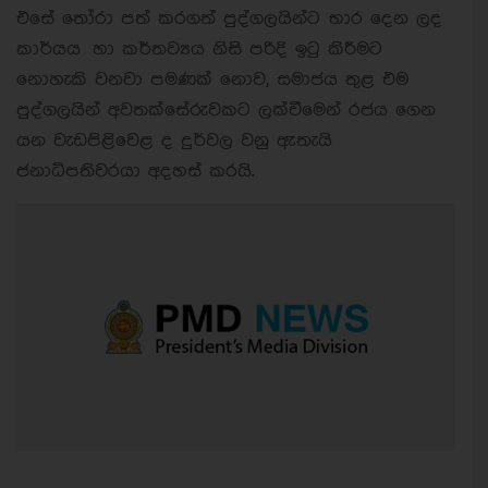
එසේ තෝරා පත් කරගත් පුද්ගලයින්ට භාර දෙන ලද
කාර්යය හා කර්තව්‍යය නිසි පරිදි ඉටු කිරීමට
නොහැකි වනවා පමණක් නොව, සමාජය තුළ එම
පුද්ගලයින් අවතක්සේරුවකට ලක්වීමෙන් රජය ගෙන
යන වැඩපිළිවෙළ ද දුර්වල වනු ඇතැයි
ජනාධිපතිවරයා අදහස් කරයි.