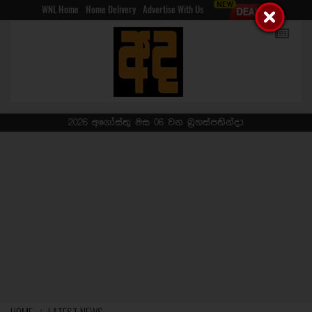
WNL Home
Home Delivery
Advertise With Us
2026 අගෝස්තු මස 06 වන බ්‍රහස්පතින්දා