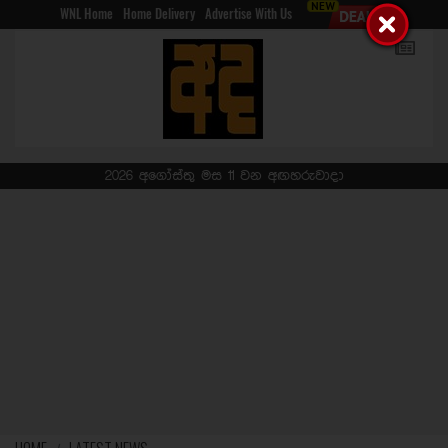
WNL Home
Home Delivery
Advertise With Us
2026 අගෝස්තු මස 11 වන අඟහරුවාදා