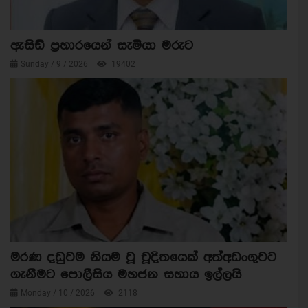
ඇසිඩ් ප්‍රහාරයෙන් සැමියා මරුට
Sunday / 9 / 2026
19402
මරණ දඩුවම නියම වූ චූදිතයෙක් අත්අඩංගුවට
ගැනීමට පොලීසිය මහජන සහාය ඉල්ලයි
Monday / 10 / 2026
2118