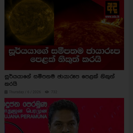
සූර්යයාගේ සමීපතම ඡායාරූප පෙළක් නිකුත්
කරයි
Thursday / 6 / 2026
732