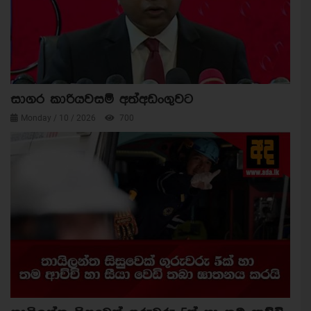
සාගර කාරියවසම් අත්අඩංගුවට
Monday / 10 / 2026
700