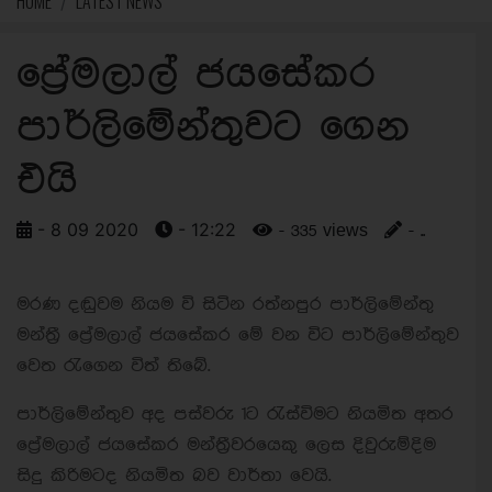
HOME
LATEST NEWS
ප්‍රේමලාල් ජයසේකර
පාර්ලිමේන්තුවට ගෙන
එයි
- 8 09 2020
- 12:22
- 335 views
- ..
මරණ දඬුවම නියම වි සිටින රත්නපුර පාර්ලිමේන්තු
මන්ත්‍රී ප්‍රේමලාල් ජයසේකර මේ වන විට පාර්ලිමේන්තුව
වෙත රැගෙන විත් තිබේ.
පාර්ලිමේන්තුව අද පස්වරු 1ට රැස්විමට නියමිත අතර
ප්‍රේමලාල් ජයසේකර මන්ත්‍රීවරයෙකු ලෙස දිවුරුම්දිම
සිදු කිරිමටද නියමිත බව වාර්තා වෙයි.