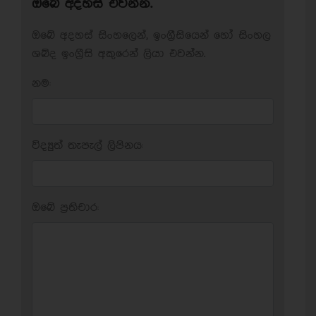
ඔබේ අදහස් එවන්න.
ඔබේ අදහස් සිංහලෙන්, ඉංග්‍රීසියෙන් හෝ සිංහල
ශබ්ද ඉංග්‍රීසි අකුරෙන් ලියා එවන්න.
නම:
විද්‍යුත් තැපැල් ලිපිනය:
ඔබේ ප‍්‍රතිචාර: