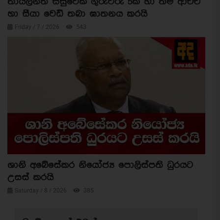
තායිලන්ත සිසුවෙක් ගුරුවරු 5ක් හා තම ආච්චි
හා සීයා වෙඩි තබා ඝාතනය කරයි
Friday / 7 / 2026
543
ශානි අබේසේකර නියෝජ්‍ය පොලිස්පති ධුරයට
උසස් කරයි
Saturday / 8 / 2026
385