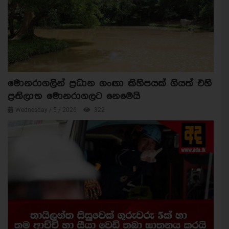
මොනරාගලින් ප්‍රධාන ගංඟා කිහිපයක් ගියත් එහි
ප්‍රතිලාභ මොනරාගලට නෙමෙයි
Wednesday / 5 / 2026
322