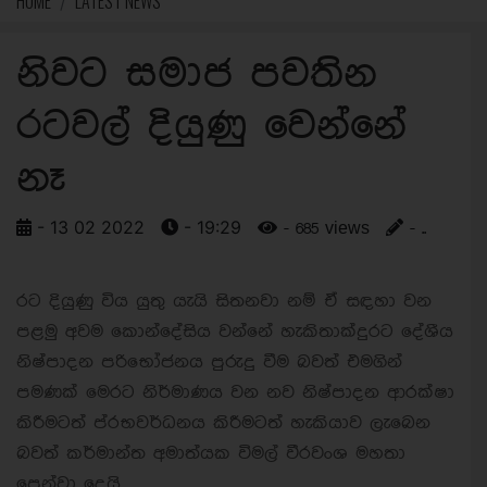
HOME
LATEST NEWS
නිවට සමාජ පවතින
රටවල් දියුණු වෙන්නේ
නෑ
- 13 02 2022
- 19:29
- 685 views
- ..
රට දියුණු විය යුතු යැයි සිතනවා නම් ඒ සඳහා වන
පළමු අවම කොන්දේසිය වන්නේ හැකිතාක්දුරට දේශීය
නිෂ්පාදන පරිභෝජනය පුරුදු වීම බවත් එමගින්
පමණක් මෙරට නිර්මාණය වන නව නිෂ්පාදන ආරක්ෂා
කිරීමටත් ප්රභවර්ධනය කිරීමටත් හැකියාව ලැබෙන
බවත් කර්මාන්ත අමාත්යක විමල් වීරවංශ මහතා
පෙන්වා දෙයි.