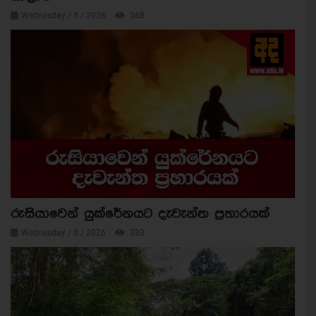
Wednesday / 5 / 2026
368
රුසියාවෙන් යුක්රේනයට දැවැන්ත ප්‍රහාරයක්
Wednesday / 5 / 2026
333