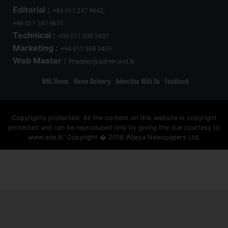
Editorial :
+94 011 247 9642,
+94 011 247 9671
Technical :
+94 011 538 3437
Marketing :
+94 011 538 3439
Web Master :
Pradeep@admin.wnl.lk
WNL Home
Home Delivery
Advertise With Us
Feedback
Copyrights protected: All the content on this website is copyright
protected and can be reproduced only by giving the due courtesy to
www.ada.lk' Copyright � 2018 Wijeya Newspapers Ltd.
ad space