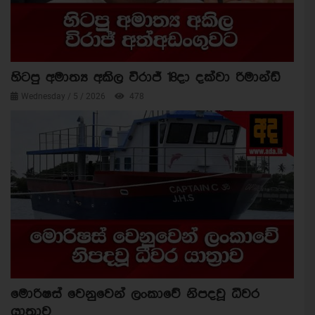
හිටපු අමාත්‍ය අකිල විරාජ් 18දා දක්වා රිමාන්ඩ්
Wednesday / 5 / 2026
478
මොරිෂස් වෙනුවෙන් ලංකාවේ නිපදවූ ධීවර
යාත්‍රාව