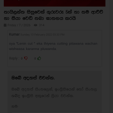
තායිලන්ත සිසුවෙක් ගුරුවරු 5ක් හා තම ආච්චි
හා සීයා වෙඩි තබා ඝාතනය කරයි
Friday / 7 / 2026
314
Kumar
Sunday, 13 February 2022 03:33 PM
oya "Lenin cut " eka thiyena cutting pitawana wachan
wishwasa karanna pluwanda.
Reply :
0
0
ඔබේ අදහස් එවන්න.
ඔබේ අදහස් සිංහලෙන්, ඉංග්‍රීසියෙන් හෝ සිංහල
ශබ්ද ඉංග්‍රීසි අකුරෙන් ලියා එවන්න.
නම: