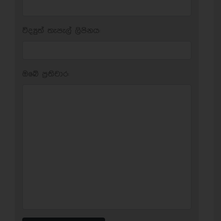
විද්‍යුත් තැපැල් ලිපිනය:
ඔබේ ප‍්‍රතිචාර: