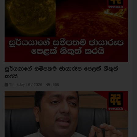
සූර්යයාගේ සමීපතම ඡායාරූප පෙළක් නිකුත්
කරයි
Thursday / 6 / 2026
558