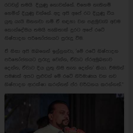
රටවල් තමයි දියුණු නොවන්නේ. එහෙම නැතිනම්
හෙමින් දියුණු වන්නේ. අද අපි අපේ රට දියුණු විය
යුතු යැයි සිතනවා නම් ඒ සඳහා වන පළමුවැනි අවම
කොන්දේසිය තමයි හැකිතාක් දුරට අපේ රටේ
නිෂ්පාදන පරිභෝජනයට පුරුදු වීම.
ඒ නිසා අපි ඔබගෙන් ඉල්ලනවා, 'මේ රටේ නිෂ්පාදන
පරිභෝජනයට පුරුදු වෙන්න, ඒවාට ප්රඅමුඛතාව
දෙන්න, ඒවාට දිය යුතු නිසි තැන දෙන්න' කියා. එමගින්
පමණක් අපට පුළුවන් මේ රටේ නිර්මාණය වන නව
නිෂ්පාදන ආරක්ෂා කරන්නත් ප්ර වර්ධනය කරන්නත්.”