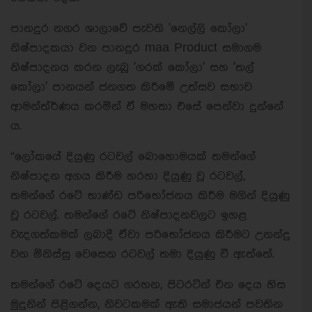
පානදුර නගර ශාලාවේ පැවති 'නෙල්ලි කෝලා'
නිෂ්පාදකයා වන පානදුර maa Product සමාගම
නිෂ්පාදනය කරන ලැබූ 'ගරක් කෝලා' සහ 'තල්
කෝලා' පානයන් ජනගත කිරීමේ උත්සව සභාව
ආමන්ත්ර්ණය කරමින් ඒ මහතා එසේ පෙන්වා දුන්නේ
ය.
“ලෝකයේ දියුණු රටවල් බොහොමයක් තමන්ගේ
නිෂ්පාදන අගය කිරීම හරහා දියුණු වූ රටවල්,
තමන්ගේ රටේ භාණ්ඩ පරිභෝජනය කිරීම මගින් දියුණු
වූ රටවල්. තමන්ගේ රටේ නිෂ්පාදනවලට ඉහළ
වැදගත්කමක් ලබාදී ඒවා පරිභෝජනය කිරීමට උනන්දු
වන මිනිස්සු වෙසෙන රටවල් තමා දියුණු වී ඇත්තේ.
තමන්ගේ රටේ දෙයට ගරහන, පිටරටින් එන දෙය හිස
මුදුනින් පිළිගන්න, නිවටකමක් ඇති සමාජයන් පවතින