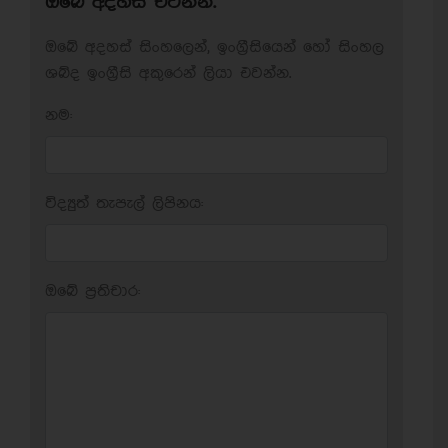
ඔබේ අදහස් එවන්න.
ඔබේ අදහස් සිංහලෙන්, ඉංග්‍රීසියෙන් හෝ සිංහල
ශබ්ද ඉංග්‍රීසි අකුරෙන් ලියා එවන්න.
නම:
විද්‍යුත් තැපැල් ලිපිනය:
ඔබේ ප‍්‍රතිචාර: