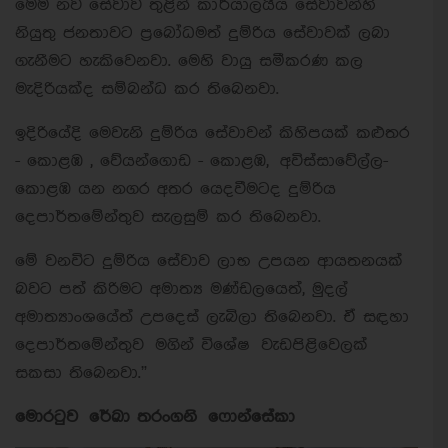
මෙම නව සේවාව තුළින් කාර්යාලයීය සේවාවන්හි
නියුතු ජනතාවට ප්‍රබෝධමත් දුම්රිය සේවාවක් ලබා
ගැනීමට හැකිවෙනවා. මෙහි වායු සමීකරණ කල
මැදිරියක්ද සම්බන්ධ කර තිබෙනවා.
ඉදිරියේදි මෙවැනි දුම්රිය සේවාවන් කිහිපයක් කළුතර
- කොළඹ , වේයන්ගොඩ - කොළඹ, අවිස්සාවේල්ල-
කොළඹ යන නගර අතර යෙදවීමටද දුම්රිය
දෙපාර්තමේන්තුව සැලසුම් කර තිබෙනවා.
මේ වනවිට දුම්රිය සේවාව ලාභ උපයන ආයතනයක්
බවට පත් කිරිමට අමාත්‍ය මණ්ඩලයෙත්, මුදල්
අමාත්‍යාංශයේත් උපදෙස් ලැබිලා තිබෙනවා. ඒ සඳහා
දෙපාර්තමේන්තුව මගින් විශේෂ වැඩපිළිවෙලක්
සකසා තිබෙනවා.”
මොරටුව රේඛා තරංගනි ෆොන්සේකා