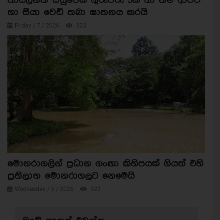
තායිලන්ත සිසුවෙක් ගුරුවරු 5ක් හා තම ආච්චි
හා සීයා වෙඩි තබා ඝාතනය කරයි
Friday / 7 / 2026
323
මොනරාගලින් ප්‍රධාන ගංඟා කිහිපයක් ගියත් එහි
ප්‍රතිලාභ මොනරාගලට නෙමෙයි
Wednesday / 5 / 2026
322