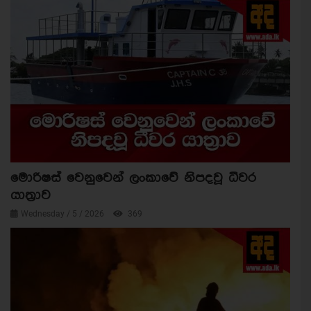
මොරිෂස් වෙනුවෙන් ලංකාවේ නිපදවූ ධීවර
යාත්‍රාව
Wednesday / 5 / 2026
369