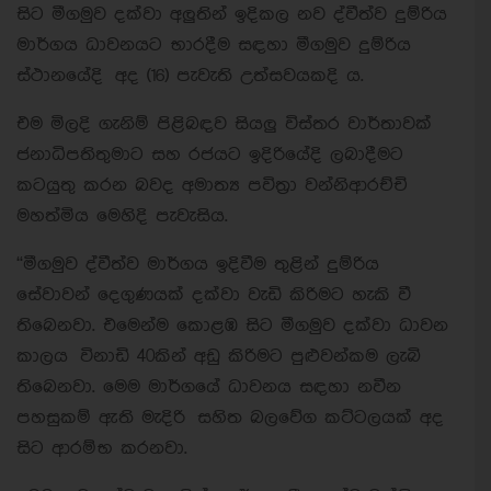
සිට මීගමුව දක්වා අලුතින් ඉදිකල නව ද්වීත්ව දුම්රිය
මාර්ගය ධාවනයට භාරදීම සඳහා මීගමුව දුම්රිය
ස්ථානයේදි අද (16) පැවැති උත්සවයකදි ය.
එම මිලදි ගැනිම් පිළිබඳව සියලු විස්තර වාර්තාවක්
ජනාධිපතිතුමාට සහ රජයට ඉදිරියේදි ලබාදීමට
කටයුතු කරන බවද අමාත්‍ය පවිත්‍රා වන්නිආරච්චි
මහත්මිය මෙහිදි පැවැසිය.
“මීගමුව ද්වීත්ව මාර්ගය ඉදිවීම තුළින් දුම්රිය
සේවාවන් දෙගුණයක් දක්වා වැඩි කිරිමට හැකි වී
තිබෙනවා. එමෙන්ම කොළඹ සිට මීගමුව දක්වා ධාවන
කාලය විනාඩි 40කින් අඩු කිරිමට පුළුවන්කම ලැබි
තිබෙනවා. මෙම මාර්ගයේ ධාවනය සඳහා නවීන
පහසුකම් ඇති මැදිරි සහිත බලවේග කට්ටලයක් අද
සිට ආරම්භ කරනවා.