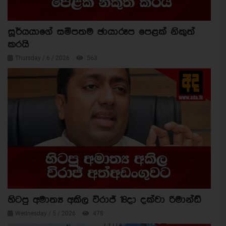
සූර්යයාගේ සමීපතම ඡායාරූප පෙළක් නිකුත්
කරයි
Thursday / 6 / 2026
563
හිටපු අමාත්‍ය අකිල විරාජ් 18දා දක්වා රිමාන්ඩ්
Wednesday / 5 / 2026
478