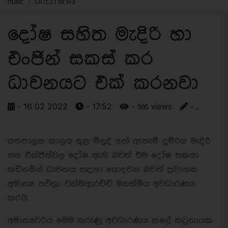
HOME
LATEST NEWS
දෝෂ සහිත මැදිරි හා
එංජින් සකස් කර
ධාවනයට එක් කරනවා
- 16 02 2022
- 17:52
- 565 views
- ..
යහපාලන කාලය තුළ මිලදි ගත් ඇතැම් දුම්රිය මැදිරි
සහ එන්ජින්වල දෝෂ ඇති බවත් එම දෝෂ සකසා
කඩිනමින් ධාවනය සඳහා යොදවන බවත් ප්‍රවාහන
අමාත්‍ය පවිත්‍රා වන්නිආරච්චි මහත්මිය අවධාරණය
කරයි.
අමාත්‍යවරිය මෙම කරුණු අවධාරණය කලේ කටුනායක