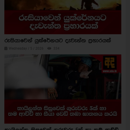
රුසියාවෙන් යුක්රේනයට දැවැන්ත ප්‍රහාරයක්
Wednesday / 5 / 2026
334