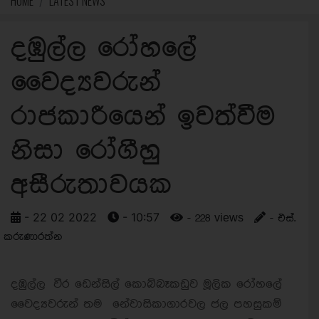
HOME
LATEST NEWS
දඹුල්ල රෝහලේ
වෛද්‍යවරුන්
රාජකාරීයෙන් ඉවත්වීම
නිසා රෝගීහු
අසීරුතාවයක
- 22 02 2022
- 10:57
- 228 views
- එස්.
කරුණාරත්න
දඹුල්ල වීර ඩෙන්සිල් කොබ්බෑකඩුව මූලික රෝහලේ
වෛද්‍යවරුන් තම නේවාසිකාගාරවල ජල පහසුකම්