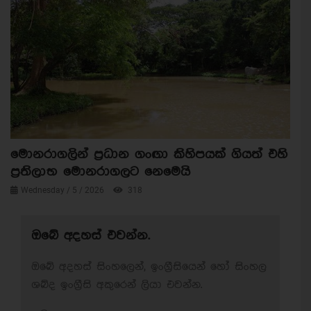
මොනරාගලින් ප්‍රධාන ගංඟා කිහිපයක් ගියත් එහි
ප්‍රතිලාභ මොනරාගලට නෙමෙයි
Wednesday / 5 / 2026
318
ඔබේ අදහස් එවන්න.
ඔබේ අදහස් සිංහලෙන්, ඉංග්‍රීසියෙන් හෝ සිංහල
ශබ්ද ඉංග්‍රීසි අකුරෙන් ලියා එවන්න.