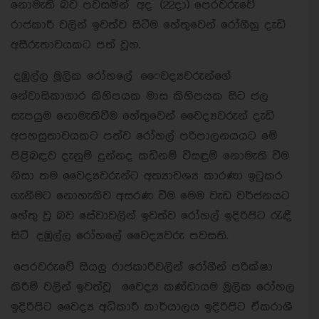
නොමැති බව පවසමින් අද (22දා) පෙරවරුවේ
රාජකාරී වලින් ඉවත්ව සිටීම හේතුවෙන් රෝගීහු දැඩි
අසීරුතාවයකට පත් වූහ.
දඹුල්ල මූලික රෝහලේ ෛවද්‍යවරුන්ගේ
නේවාසිකාගාර කිහිපයක මාස කිහිපයක සිට ජල
සැපයුම නොමැතිවීම හේතුවෙන් වෛද්‍යවරුන් දැඩි
අපහසුතාවයකට පත්ව රෝහල් පරිපාලනයයට මේ
පිළිබඳව දැනුම් දුන්නද කඩිනම් විසඳුම් නොමැති වීම
නිසා තම වෛද්‍යවරුන්ට අත්‍යාවශ්‍ය කාරණා ඉටුකර
ගැනීමට නොහැකිව අසරණ වීම මෙම වැඩ වර්ජනයට
හේතු වූ බව සේවාවලින් ඉවත්ව රෝහල් ඉදිරිපිට රැඳී
සිටි දඹුල්ල රෝහලේ වෛද්‍යවරු පවසති.
පෙරවරුවේ සියලු රාජකාරිවලින් රෝගීන් පරික්ෂා
කිරීම් වලින් ඉවත්වූ වෛද්‍ය කණ්ඩායම මූලික රෝහල
ඉදිරිපිට වෛද්‍ය අධිකාරී කාර්යාලය ඉදිරිපිට ඒකරාශී