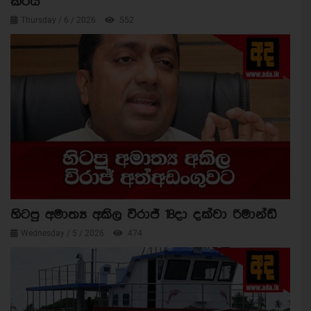
කරයි
Thursday / 6 / 2026
552
හිටපු අමාත්‍ය අකිල විරාජ් 18දා දක්වා රිමාන්ඩ්
Wednesday / 5 / 2026
474