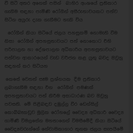
වී සිටි අතර අනෙක් පසින් බාහිර අංශයේ ප්‍රතිකාර
ගැනීම සඳහා පැමිණි රෝගීන් අසීරුතාවයකට පත්ව
සිටින අයුරු දැක ගැනීමට හැකි විය
රෝගීන් කියා සිටියේ ජලය පහසුකම් නොමැති වීම
නිසා රෝගීන් අපහසුතාවයට පත් නොකොට එහි
පරිපාලන හා දේශපාලන අධිකාරිය අපහසුතාවයට
පත්වන ආකාරයෙන් වැඩ වර්ජන කළ යුතු බවද ඔවුහු
සඳහන් කර සිටියහ
කෙසේ වෙතත් සෑම ප්‍රශ්නයක දීම ප්‍රතිකාර
ලබාගැනීම සඳහා එන රෝගීන් පමණක්
අපහසුතාවයට පත් කිරීම අසාධාරණ බව ඔවුහු
පවසති. මේ පිළිබඳව දඹුල්ල වීර ඩෙන්සිල්
කොබ්බෑකඩුව මූලික රෝහලේ වෛද්‍ය අධිකාරි වෛද්‍ය
ගාමිණී විමලසේන මහතාගෙන් විමසීමේදී කියා සිටියේ
වෛද්‍යවරුන්ගේ නේවාසිකාගාර තුනක ජලය සැපයීමේ