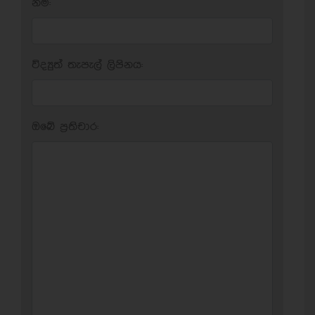
නම:
විද්‍යුත් තැපැල් ලිපිනය:
ඔබේ ප‍්‍රතිචාර: