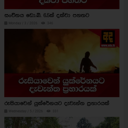
සංචිතය ඩො.බි. 6.5ක් දක්වා පහතට
Monday / 3 / 2026
346
රුසියාවෙන් යුක්රේනයට දැවැන්ත ප්‍රහාරයක්
Wednesday / 5 / 2026
331