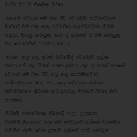
බාධා සිදු වී තිබෙන බවය
කෙසේ වෙතත් මේ වන විට ටෙන්ඩර් පටිපාටියක්
ඔස්සේ එම ජල නල පද්ධතිය අලුත්වැඩියා කිරීම
සඳහා සියලු කටයුතු භාර දී අවසන් ව එම කටයුතු
සිදු කෙරෙමින් පවතින බව ය
පරණ ජල නළ ඉවත් කිරීමේදී ටෙන්ඩර් දෝෂ
කිහිපයක් සිදු වීමත් සමඟ ප්‍රමාද සිදු වූ බවත් කෙසේ
වෙතත් මේ වන විට ජල නල කාර්මිකයින්
නේවාසිකාගාරවල ජන නල පද්ධතිය නැවත
අළුත්වැඩියා කිරීමේ කටයුතුවල නිරතවී සිටින බව
පැවසිය .
එවැනි තත්ත්වයක තිබියදී 22දා උදෑසන
වැඩවර්ජනයකට යන බව වෛද්‍යවරුන්ගේ වෘත්තීය
සමිතිය තමා වෙත දැනුම් දුන්නේ යැයි වෛද්‍ය