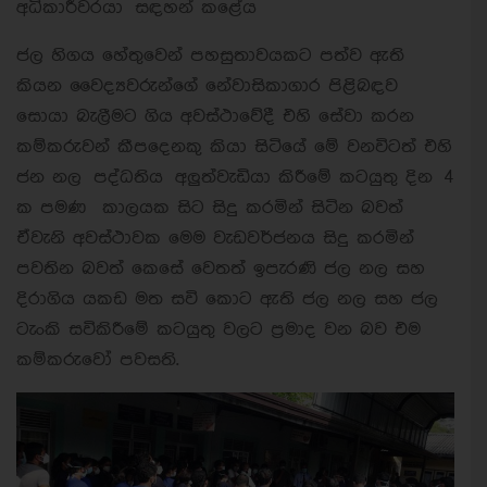
අධිකාරීවරයා සඳහන් කළේය
ජල හිගය හේතුවෙන් පහසුතාවයකට පත්ව ඇති
කියන වෛද්‍යවරුන්ගේ නේවාසිකාගාර පිළිබඳව
සොයා බැලීමට ගිය අවස්ථාවේදී එහි සේවා කරන
කම්කරුවන් කීපදෙනකු කියා සිටියේ මේ වනවිටත් එහි
ජන නල පද්ධතිය අලුත්වැඩියා කිරීමේ කටයුතු දින 4
ක පමණ කාලයක සිට සිදු කරමින් සිටින බවත්
ඒවැනි අවස්ථාවක මෙම වැඩවර්ජනය සිදු කරමින්
පවතින බවත් කෙසේ වෙතත් ඉපැරණි ජල නල සහ
දිරාගිය යකඩ මත සවි කොට ඇති ජල නල සහ ජල
ටැංකි සවිකිරීමේ කටයුතු වලට ප්‍රමාද වන බව එම
කම්කරුවෝ පවසති.