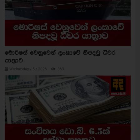
මොරිෂස් වෙනුවෙන් ලංකාවේ නිපදවූ ධීවර
යාත්‍රාව
Wednesday / 5 / 2026
363