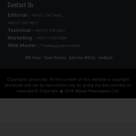
Contact Us
Editorial :
+94 011 247 9642,
+94 011 247 9671
Technical :
+94 011 538 3437
Marketing :
+94 011 538 3439
Web Master :
Pradeep@admin.wnl.lk
WNL Home
Home Delivery
Advertise With Us
Feedback
Copyrights protected: All the content on this website is copyright
protected and can be reproduced only by giving the due courtesy to
www.ada.lk' Copyright � 2018 Wijeya Newspapers Ltd.
ad space