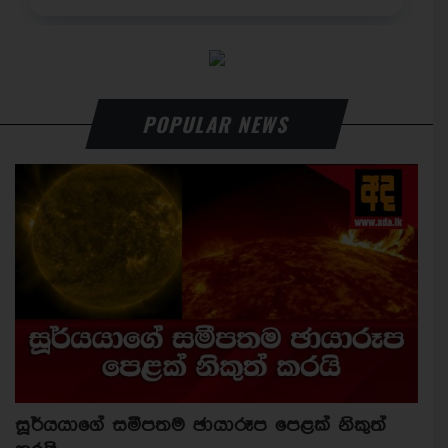
POPULAR NEWS
සූර්යයාගේ සමීපතම ඡායාරූප පෙළක් නිකුත්