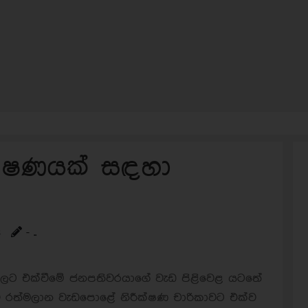
ීක්ෂණයක් සඳහා
s
- ..
ාවලට එක්වීමේ ජනපතිවරයාගේ වැඩ පිළිවෙළ යටතේ
වේ රත්මලාන වැඩපොළේ නිරීක්ෂණ චාරිකාවට එක්ව