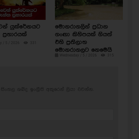
ෙන් යුක්රේනයට
මොනරාගලින් ප්‍රධාන
ප්‍රහාරයක්
ගංඟා කිහිපයක් ගියත්
එහි ප්‍රතිලාභ
 / 5 / 2026
331
මොනරාගලට නෙමෙයි
Wednesday / 5 / 2026
315
සිංහල ශබ්ද ඉංග්‍රීසි අකුරෙන් ලියා එවන්න.