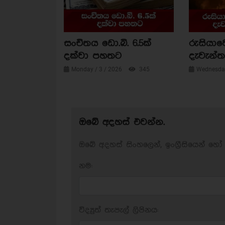
සංචිතය ඩො.බි. 6.5ක්
රුසියාව
දක්වා පහතට
දැවැන්ත 
Monday / 3 / 2026
345
Wednesday
ඔබේ අදහස් එවන්න.
ඔබේ අදහස් සිංහලෙන්, ඉංග්‍රීසියෙන් හෝ 
නම:
විද්‍යුත් තැපැල් ලිපිනය: