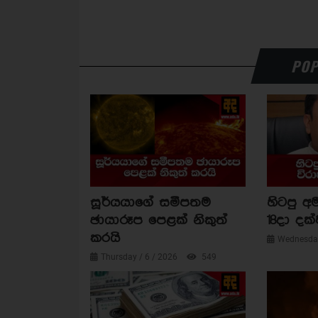
POP
සූර්යයාගේ සමීපතම
හිටපු අම
ඡායාරූප පෙළක් නිකුත්
18දා දක්
කරයි
Wednesday
Thursday / 6 / 2026
549