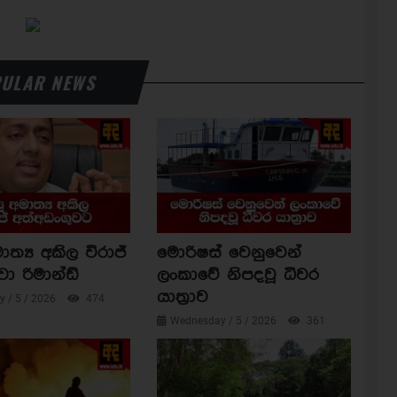
ULAR NEWS
ාත්‍ය අකිල විරාජ්
මොරිෂස් වෙනුවෙන්
වා රිමාන්ඩ්
ලංකාවේ නිපදවූ ධීවර
යාත්‍රාව
 / 5 / 2026
474
Wednesday / 5 / 2026
361