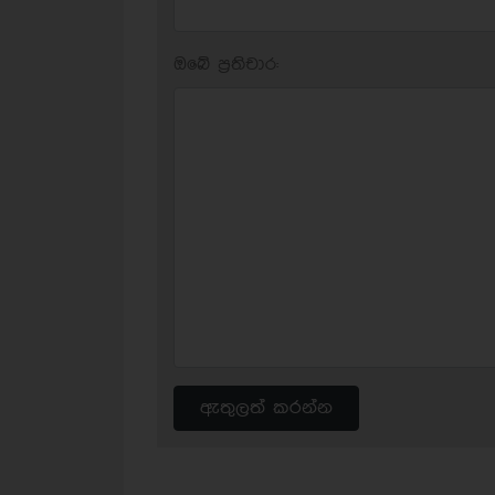
ඔබේ ප‍්‍රතිචාර:
ඇතුලත් කරන්න