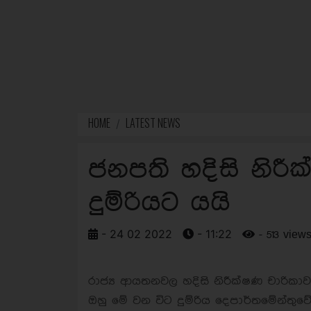
HOME
LATEST NEWS
ජනපති හදිසි නිර
දුම්රියට යයි
- 24 02 2022
- 11:22
- 513 view
රාජ්‍ය ආයතනවල හදිසි නිරීක්ෂණ චාරික
ඔහු මේ වන විට දුම්රිය දෙපාර්තමේන්තු