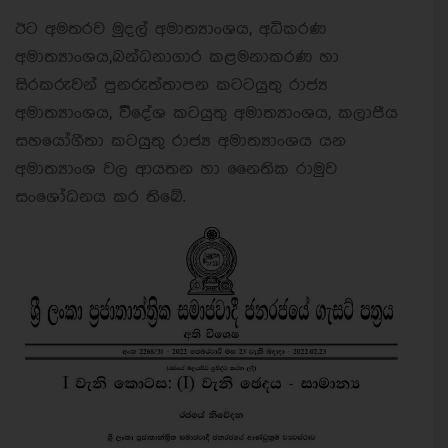
ඊට අමතරව මුදල් අමාත්‍යාංශය, අධිකරණ
අමාත්‍යාංශය,බන්ධනාගාර කළමනාකරණ හා
සිරකරුවන් පුනරුත්තාපන කටටයුතු රාජ්‍ය
අමාත්‍යාංශය, විිදේශ කටයුතු අමාත්‍යාංශය, කලාපීය
සහයෝගීතා කටයුුතු රාජ්‍ය අමාත්‍යාංශය යන
අමාත්‍යාංශ වල ආයතන හා නෛතික රාමුව
සංශෝධනය කර තිබේ.