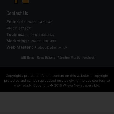
Contact Us
Editorial :
+94 011 247 9642,
+94 011 247 9671
Technical :
+94 011 538 3437
Marketing :
+94 011 538 3439
Web Master :
Pradeep@admin.wnl.lk
WNL Home
Home Delivery
Advertise With Us
Feedback
Copyrights protected: All the content on this website is copyright
protected and can be reproduced only by giving the due courtesy to
www.ada.lk' Copyright � 2018 Wijeya Newspapers Ltd.
ad space