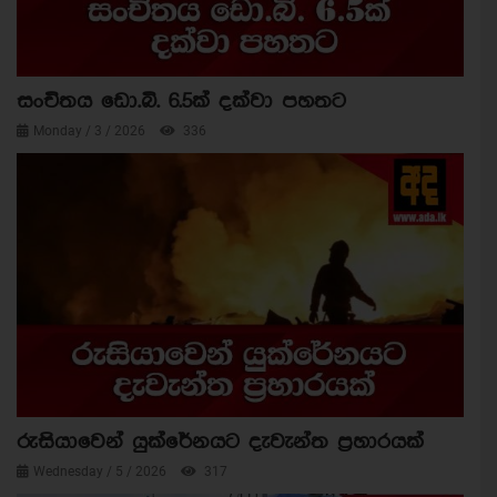
සංචිතය ඩො.බි. 6.5ක් දක්වා පහතට
Monday / 3 / 2026
336
රුසියාවෙන් යුක්රේනයට දැවැන්ත ප්‍රහාරයක්
Wednesday / 5 / 2026
317