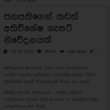
HOME
LATEST NEWS
ජනපතිගෙන් තවත්
අතිවිශේෂ ගැසට්
නිවේදනයක්
- 24 02 2022
- 00:04
- 1099 views
- ..
අමාත්‍යාංශ කිහපයක විෂය පථය සංශෝධනය
කරමින් ජනපති ගෝඨාභය රාජපක්ෂ මහතා විසිින්
අතිවිශේෂ ගැසට් නිිවේදනයක් නිකුත් කර තබේ.
මෙහිදි ජනපති කාර්යාලය - ජාතික ප්‍රමුඛතා
වැඩසටහන යටතේ ඇති ආයතන හා නෛතික රාමුව
සංශෝධනය කර තිබේ.