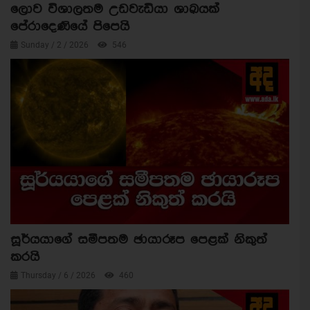
ලොව විශාලතම උඩවැඩියා ශාඛයක්
පේරාදෙණියේ පිපෙයි
Sunday / 2 / 2026
546
සූර්යයාගේ සමීපතම ඡායාරූප පෙළක් නිකුත්
කරයි
Thursday / 6 / 2026
460