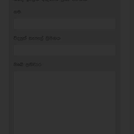
නම:
විද්‍යුත් තැපැල් ලිපිනය:
ඔබේ ප‍්‍රතිචාර: