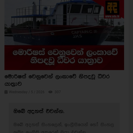
මොරිෂස් වෙනුවෙන් ලංකාවේ නිපදවූ ධීවර
යාත්‍රාව
Wednesday / 5 / 2026
307
ඔබේ අදහස් එවන්න.
ඔබේ අදහස් සිංහලෙන්, ඉංග්‍රීසියෙන් හෝ සිංහල
ශබ්ද ඉංග්‍රීසි අකුරෙන් ලියා එවන්න.