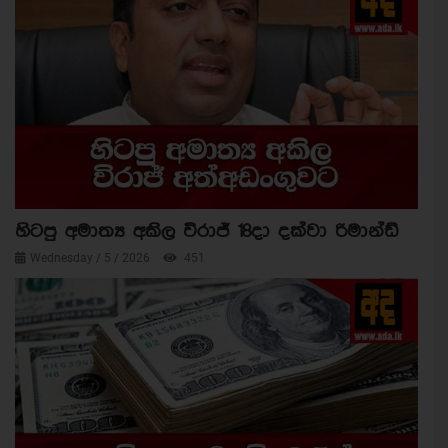
හිටපු අමාත්‍ය අකිල විරාජ් 18දා දක්වා රිමාන්ඩ්
Wednesday / 5 / 2026
451