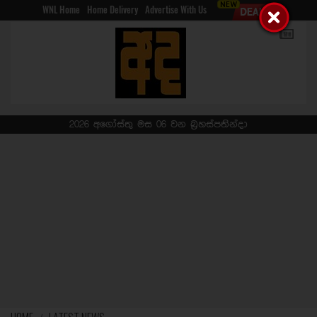
WNL Home
Home Delivery
Advertise With Us
2026 අගෝස්තු මස 06 වන බ්‍රහස්පතින්දා