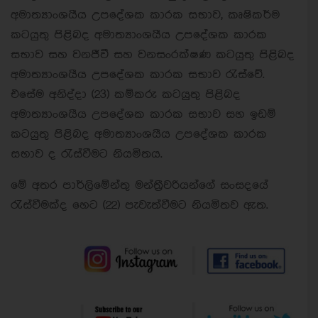
අමාත්‍යාංශයීය උපදේශක කාරක සභාව, කෘෂිකර්ම
කටයුතු පිළිබද අමාත්‍යාංශයීය උපදේශක කාරක
සභාව සහ වනජීවී සහ වනසංරක්ෂණ කටයුතු පිළිබද
අමාත්‍යාංශයීය උපදේශක කාරක සභාව රැස්වේ.
එසේම අනිද්දා (23) කම්කරු කටයුතු පිළිබද
අමාත්‍යාංශයීය උපදේශක කාරක සභාව සහ ඉඩම්
කටයුතු පිළිබද අමාත්‍යාංශයීය උපදේශක කාරක
සභාව ද රැස්වීමට නියමිතය.
මේ අතර පාර්ලිමේන්තු මන්ත්‍රීවරියන්ගේ සංසදයේ
රැස්වීමක්ද හෙට (22) පැවැත්වීමට නියමිතව ඇත.