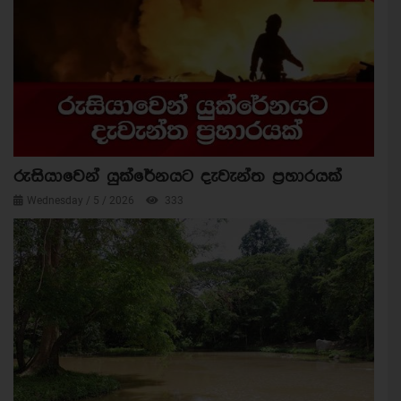
රුසියාවෙන් යුක්රේනයට දැවැන්ත ප්‍රහාරයක්
Wednesday / 5 / 2026
333