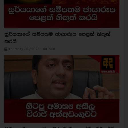
සූර්යයාගේ සමීපතම ඡායාරූප පෙළක් නිකුත්
කරයි
Thursday / 6 / 2026
558