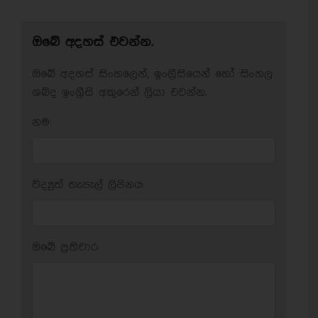
ඔබේ අදහස් එවන්න.
ඔබේ අදහස් සිංහලෙන්, ඉංග්‍රීසියෙන් හෝ සිංහල
ශබ්ද ඉංග්‍රීසි අකුරෙන් ලියා එවන්න.
නම:
විද්‍යුත් තැපැල් ලිපිනය:
ඔබේ ප‍්‍රතිචාර: