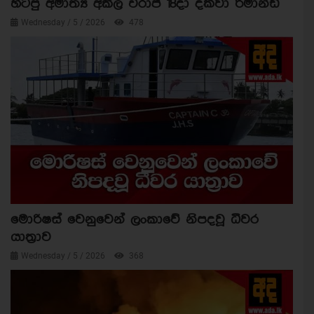
හිටපු අමාත්‍ය අකිල විරාජ් 18දා දක්වා රිමාන්ඩ්
Wednesday / 5 / 2026
478
මොරිෂස් වෙනුවෙන් ලංකාවේ නිපදවූ ධීවර
යාත්‍රාව
Wednesday / 5 / 2026
368