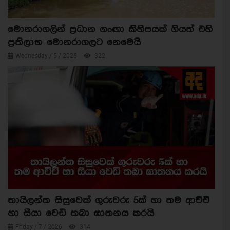
මොනරාගලින් ප්‍රධාන ගංඟා කිහිපයක් ගියත් එහි
ප්‍රතිලාභ මොනරාගලට නෙමෙයි
Wednesday / 5 / 2026
322
තායිලන්ත සිසුවෙක් ගුරුවරු 5ක් හා තම ආච්චි
හා සීයා වෙඩි තබා ඝාතනය කරයි
Friday / 7 / 2026
314