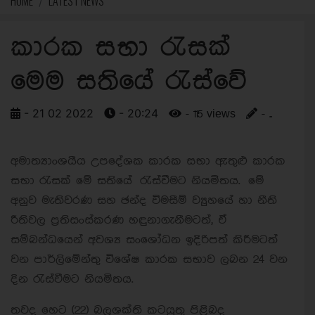
HOME
LATEST NEWS
කාරක සභා රැසක්
මෙම සතියේ රැස්වේ
- 21 02 2022
- 20:24
- 115 views
- ..
අමාත්‍යාංශයීය උපදේශක කාරක සභා ඇතුළු කාරක
සභා රැසක් මේ සතියේ රැස්වීමට නියමිතය. මේ
අනුව මැතිවරණ සහ ඡන්ද විමසීම් ව්‍යුහයේ හා නීති
රීතිවල ප්‍රතිසංස්කරණ හඳුනාගැනීමටත්, ඒ
සම්බන්ධයෙන් අවශ්‍ය සංශෝධන ඉදිරිපත් කිරීමටත්
වන පාර්ලිමේන්තු විශේෂ කාරක සභාව ලබන 24 වන
දින රැස්වීමට නියමිතය.
තවද හෙට (22) බලශක්ති කටයුතු පිළිබද