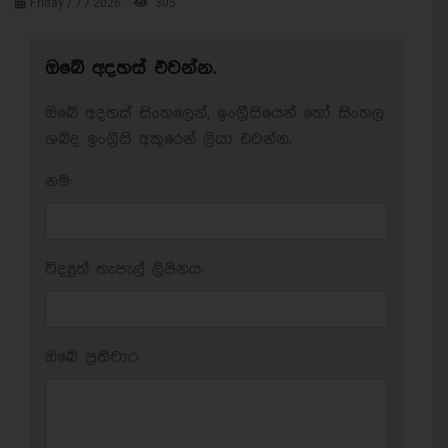
Friday / 7 / 2026
305
ඔබේ අදහස් එවන්න.
ඔබේ අදහස් සිංහලෙන්, ඉංග්‍රීසියෙන් හෝ සිංහල
ශබ්ද ඉංග්‍රීසි අකුරෙන් ලියා එවන්න.
නම:
විද්‍යුත් තැපැල් ලිපිනය:
ඔබේ ප‍්‍රතිචාර: