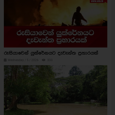
රුසියාවෙන් යුක්රේනයට දැවැන්ත ප්‍රහාරයක්
Wednesday / 5 / 2026
333