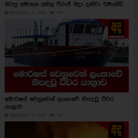
හිටපු අමාත්‍ය අකිල විරාජ් 18දා දක්වා රිමාන්ඩ්
Wednesday / 5 / 2026
478
මොරිෂස් වෙනුවෙන් ලංකාවේ නිපදවූ ධීවර
යාත්‍රාව
Wednesday / 5 / 2026
367