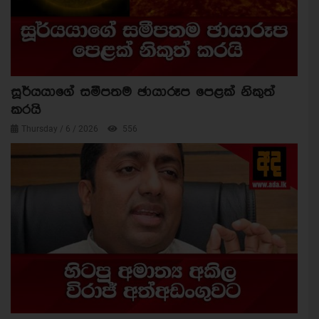
සූර්යයාගේ සමීපතම ඡායාරූප පෙළක් නිකුත්
කරයි
Thursday / 6 / 2026
556