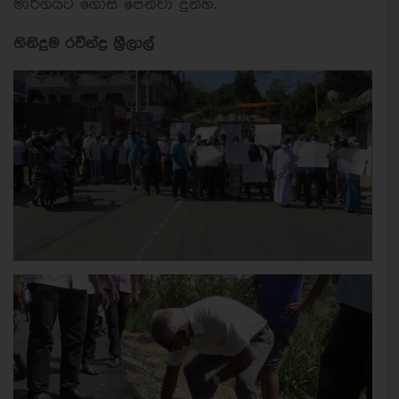
මාර්ගයට ගොස් පෙන්වා දුන්හ.
හිනිදුම රවීන්ද්‍ර ශ්‍රීලාල්