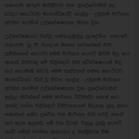
සභාපති ඇතුළු මන්ත්‍රීවරු සහ ප්‍රදේශවාසීන් අද
(23දා) කොට්ටව මංසන්ධියේදී ගාල්ල - උඩුගම මාර්ගය
අවහිර කරමින් උද්ඝෝෂණයක නිරත වුහ.
උද්ඝෝෂණයට එක්වූ යක්කලමුල්ල ප්‍රාදේශීය සභාවේ
සභාපති යූ. ජී. පියදාස මහතා පවසන්නේ නිසි
ප්‍රමිතියෙන් තොරව මෙම මාර්ගය කාපට් කිරීම සිදු කර
ඇතත් කිසිවකු මේ පිළිබඳව නිසි අධීක්ෂණයක් සිදු
කර නොමැති බවයි. මෙම තත්වයත් සමඟ කොට්ටව
මංසන්ධියට රැස් වූ පිරිස ගාල්ල - උඩුගම මාර්ගය
අවහිර කරමින් උද්ඝෝෂණයක වුහ. ප්‍රදේශවාසීන්
ඉල්ලා සිටින්නේ මෙම මාර්ගය විධිමත්ව සකස් කර
ඇත්ද යන්න පිළිබඳව විමර්ශනයක් සිදුකළ යුතු අතර
තමන්ගේ ගමට ප්‍රවේශ වන මාර්ගය නිසි පරිදි සකස්
කර දෙන ලෙසයි. මේ වන විටත් එලනු ලැබූ කාපට්
කැඩී යමින් පවතින ආකාරය ද මන්ත්‍රීවරු එම