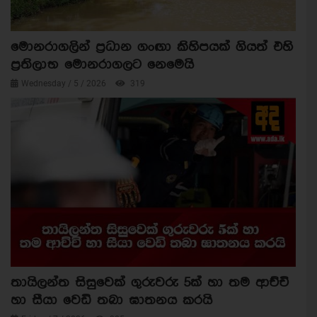
මොනරාගලින් ප්‍රධාන ගංඟා කිහිපයක් ගියත් එහි
ප්‍රතිලාභ මොනරාගලට නෙමෙයි
Wednesday / 5 / 2026
319
තායිලන්ත සිසුවෙක් ගුරුවරු 5ක් හා තම ආච්චි
හා සීයා වෙඩි තබා ඝාතනය කරයි