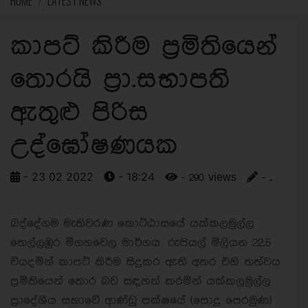
HOME
LATEST NEWS
කාපට් කිරීම ප්‍රමිතියෙන්
තොරයි ප්‍රා.සභාපති
ඇතුළු පිරිස
උද්ඝෝෂණයක
- 23 02 2022
- 18:24
- 290 views
- ..
බද්දේගම මැතිවරණ කොට්ඨාසයේ යක්කලමුල්ල
තෙල්ලඹුර මීගහවෙල මාර්ගය රුපියල් මිලියන 22.5
වියදමින් කාපට් කිරීම සිදුකර ඇති අතර එහි තත්වය
ප්‍රමිතියෙන් තොර බව සඳහන් කරමින් යක්කලමුල්ල
ප්‍රාදේශීය සභාවේ ආණ්ඩු පක්ෂයේ (පොදු පෙරමුණ)