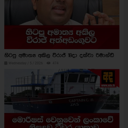
හිටපු අමාත්‍ය අකිල විරාජ් 18දා දක්වා රිමාන්ඩ්
Wednesday / 5 / 2026
474