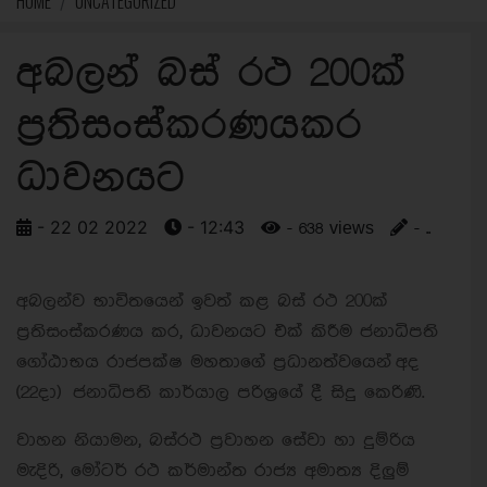
HOME
UNCATEGORIZED
අබලන් බස් රථ 200ක්
ප්‍රතිසංස්කරණයකර
ධාවනයට
- 22 02 2022
- 12:43
- 638 views
- ..
අබලන්ව භාවිතයෙන් ඉවත් කළ බස් රථ 200ක්
ප්‍රතිසංස්කරණය කර, ධාවනයට එක් කිරීම ජනාධිපති
ගෝඨාභය රාජපක්ෂ මහතාගේ ප්‍රධානත්වයෙන් අද
(22දා) ජනාධිපති කාර්යාල පරිශ්‍රයේ දී සිදු කෙරිණි.
වාහන නියාමන, බස්රථ ප්‍රවාහන සේවා හා දුම්රිය
මැදිරි, මෝටර් රථ කර්මාන්ත රාජ්‍ය අමාත්‍ය දිලුම්