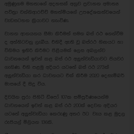
අමුණුගම මහතාගේ අදහසක් අනුව ප්‍රවාහන අමාත්‍ය
පවිත්‍රා වන්නිආරච්චි මහත්මියගේ උපදේශකත්වයෙන්
වැඩසටහන ක්‍රියාවට නැංවිණ.
වාහන ආනයනය සීමා කිරීමත් සමග බස් රථ ගෙන්වීම
ද අත්හිටවනු ලැබීය. එහිදී ඇති වූ බස්රථ හිඟයට හා
විනිමය ඉතිරි කිරීමට පිළියමක් ලෙස අබලන්ව
ධාවනයෙන් ඉවත් කළ බස් රථ අලුත්වැඩියාවට පියවර
ගැනිණ. එහි පළමු අදියර යටතේ බස් රථ 273ක්
අලුත්වැඩියා කර ධාවනයට එක් කිරීම 2020 දෙසැම්බර්
මාසයේ දී සිදු විය.
දිවයින පුරා පිහිටි ඩිපෝ 107ක සම්පූර්ණයෙන්ම
ධාවනයෙන් ඉවත් කළ බස් රථ 200ක් දෙවන අදියර
යටතේ අලුත්වැඩියා කෙරුණු අතර ඊට වැය කළ මුදල
රුපියල් මිලියන 136කි.