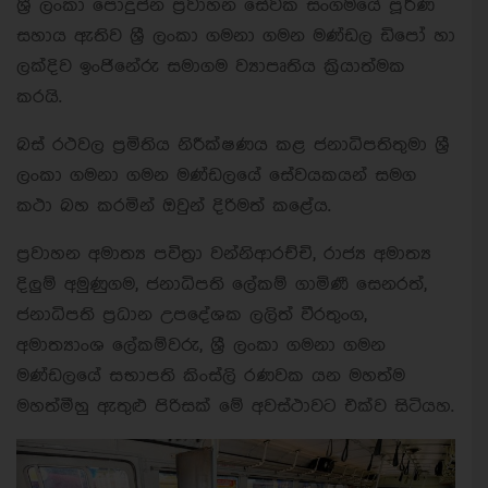
ශ්‍රී ලංකා පොදුජන ප්‍රවාහන සේවක සංගමයේ පූර්ණ
සහාය ඇතිව ශ්‍රී ලංකා ගමනා ගමන මණ්ඩල ඩිපෝ හා
ලක්දිව ඉංජිනේරු සමාගම ව්‍යාපෘතිය ක්‍රියාත්මක
කරයි.
බස් රථවල ප්‍රමිතිය නිරීක්ෂණය කළ ජනාධිපතිතුමා ශ්‍රී
ලංකා ගමනා ගමන මණ්ඩලයේ සේවයකයන් සමග
කථා බහ කරමින් ඔවුන් දිරිමත් කළේය.
ප්‍රවාහන අමාත්‍ය පවිත්‍රා වන්නිආරච්චි, රාජ්‍ය අමාත්‍ය
දිලුම් අමුණුගම, ජනාධිපති ලේකම් ගාමිණී සෙනරත්,
ජනාධිපති ප්‍රධාන උපදේශක ලලිත් වීරතුංග,
අමාත්‍යාංශ ලේකම්වරු, ශ්‍රී ලංකා ගමනා ගමන
මණ්ඩලයේ සභාපති කිංස්ලි රණවක යන මහත්ම
මහත්මීහු ඇතුළු පිරිසක් මේ අවස්ථාවට එක්ව සිටියහ.