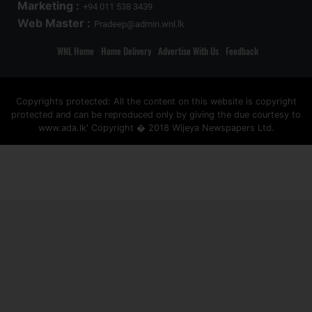
Marketing :
+94 011 538 3439
Web Master :
Pradeep@admin.wnl.lk
WNL Home
Home Delivery
Advertise With Us
Feedback
Copyrights protected: All the content on this website is copyright
protected and can be reproduced only by giving the due courtesy to
www.ada.lk' Copyright � 2018 Wijeya Newspapers Ltd.
ad space