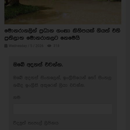
මොනරාගලින් ප්‍රධාන ගංඟා කිහිපයක් ගියත් එහි
ප්‍රතිලාභ මොනරාගලට නෙමෙයි
Wednesday / 5 / 2026
318
ඔබේ අදහස් එවන්න.
ඔබේ අදහස් සිංහලෙන්, ඉංග්‍රීසියෙන් හෝ සිංහල
ශබ්ද ඉංග්‍රීසි අකුරෙන් ලියා එවන්න.
නම:
විද්‍යුත් තැපැල් ලිපිනය: