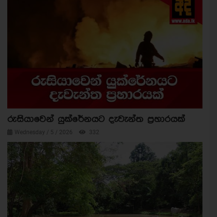
රුසියාවෙන් යුක්රේනයට දැවැන්ත ප්‍රහාරයක්
Wednesday / 5 / 2026
332