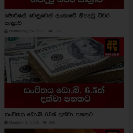
මොරිෂස් වෙනුවෙන් ලංකාවේ නිපදවූ ධීවර
යාත්‍රාව
Wednesday / 5 / 2026
363
සංචිතය ඩො.බි. 6.5ක් දක්වා පහතට
Monday / 3 / 2026
346