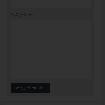
ඔබේ ප‍්‍රතිචාර:
ඇතුලත් කරන්න