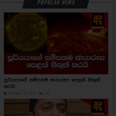
POPULAR NEWS
සූර්යයාගේ සමීපතම ඡායාරූප පෙළක් නිකුත්
කරයි
Thursday / 6 / 2026
553