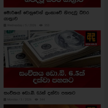
මොරිෂස් වෙනුවෙන් ලංකාවේ නිපදවූ ධීවර
යාත්‍රාව
Wednesday / 5 / 2026
353
සංචිතය ඩො.බි. 6.5ක් දක්වා පහතට
Monday / 3 / 2026
344