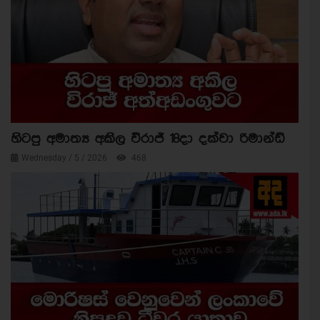
හිටපු අමාත්‍ය අකිල විරාජ් 18දා දක්වා රිමාන්ඩ්
Wednesday / 5 / 2026
468