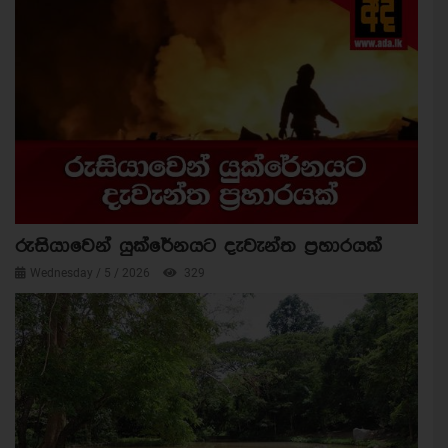
රුසියාවෙන් යුක්රේනයට දැවැන්ත ප්‍රහාරයක්
Wednesday / 5 / 2026
329