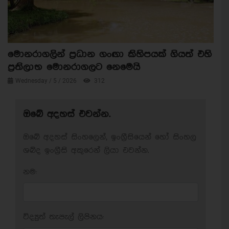
මොනරාගලින් ප්‍රධාන ගංඟා කිහිපයක් ගියත් එහි
ප්‍රතිලාභ මොනරාගලට නෙමෙයි
Wednesday / 5 / 2026
312
ඔබේ අදහස් එවන්න.
ඔබේ අදහස් සිංහලෙන්, ඉංග්‍රීසියෙන් හෝ සිංහල
ශබ්ද ඉංග්‍රීසි අකුරෙන් ලියා එවන්න.
නම:
විද්‍යුත් තැපැල් ලිපිනය: