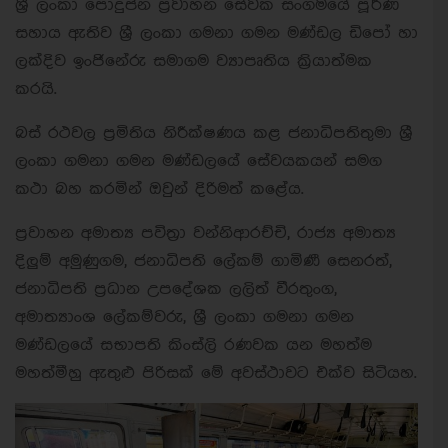
ශ්‍රී ලංකා පොදුජන ප්‍රවාහන සේවක සංගමයේ පූර්ණ
සහාය ඇතිව ශ්‍රී ලංකා ගමනා ගමන මණ්ඩල ඩිපෝ හා
ලක්දිව ඉංජිනේරු සමාගම ව්‍යාපෘතිය ක්‍රියාත්මක
කරයි.
බස් රථවල ප්‍රමිතිය නිරීක්ෂණය කළ ජනාධිපතිතුමා ශ්‍රී
ලංකා ගමනා ගමන මණ්ඩලයේ සේවයකයන් සමග
කථා බහ කරමින් ඔවුන් දිරිමත් කළේය.
ප්‍රවාහන අමාත්‍ය පවිත්‍රා වන්නිආරච්චි, රාජ්‍ය අමාත්‍ය
දිලුම් අමුණුගම, ජනාධිපති ලේකම් ගාමිණී සෙනරත්,
ජනාධිපති ප්‍රධාන උපදේශක ලලිත් වීරතුංග,
අමාත්‍යාංශ ලේකම්වරු, ශ්‍රී ලංකා ගමනා ගමන
මණ්ඩලයේ සභාපති කිංස්ලි රණවක යන මහත්ම
මහත්මීහු ඇතුළු පිරිසක් මේ අවස්ථාවට එක්ව සිටියහ.