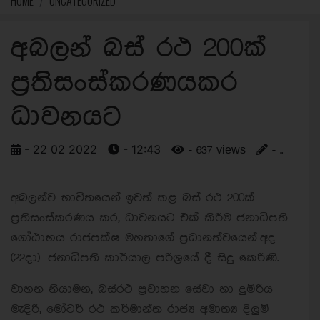
HOME
UNCATEGORIZED
අබලන් බස් රථ 200ක්
ප්‍රතිසංස්කරණයකර
ධාවනයට
- 22 02 2022
- 12:43
- 637 views
- ..
අබලන්ව භාවිතයෙන් ඉවත් කළ බස් රථ 200ක්
ප්‍රතිසංස්කරණය කර, ධාවනයට එක් කිරීම ජනාධිපති
ගෝඨාභය රාජපක්ෂ මහතාගේ ප්‍රධානත්වයෙන් අද
(22දා) ජනාධිපති කාර්යාල පරිශ්‍රයේ දී සිදු කෙරිණි.
වාහන නියාමන, බස්රථ ප්‍රවාහන සේවා හා දුම්රිය
මැදිරි, මෝටර් රථ කර්මාන්ත රාජ්‍ය අමාත්‍ය දිලුම්