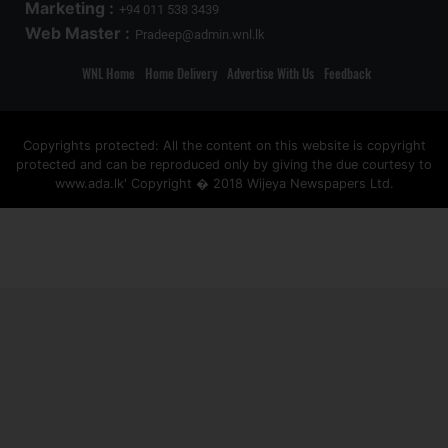
Marketing :
+94 011 538 3439
Web Master :
Pradeep@admin.wnl.lk
WNL Home
Home Delivery
Advertise With Us
Feedback
Copyrights protected: All the content on this website is copyright
protected and can be reproduced only by giving the due courtesy to
www.ada.lk' Copyright � 2018 Wijeya Newspapers Ltd.
ad space