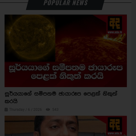
POPULAR NEWS
සූර්යයාගේ සමීපතම ඡායාරූප පෙළක් නිකුත්
කරයි
Thursday / 6 / 2026
543