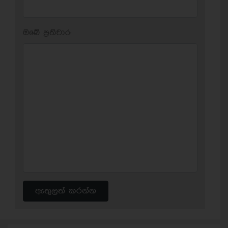
ඔබේ ප‍්‍රතිචාර:
ඇතුලත් කරන්න