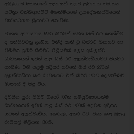
අමුණුගම මහතාගේ අදහසක් අනුව ප්‍රවාහන අමාත්‍ය
පවිත්‍රා වන්නිආරච්චි මහත්මියගේ උපදේශකත්වයෙන්
වැඩසටහන ක්‍රියාවට නැංවිණ.
වාහන ආනයනය සීමා කිරීමත් සමග බස් රථ ගෙන්වීම
ද අත්හිටවනු ලැබීය. එහිදී ඇති වූ බස්රථ හිඟයට හා
විනිමය ඉතිරි කිරීමට පිළියමක් ලෙස අබලන්ව
ධාවනයෙන් ඉවත් කළ බස් රථ අලුත්වැඩියාවට පියවර
ගැනිණ. එහි පළමු අදියර යටතේ බස් රථ 273ක්
අලුත්වැඩියා කර ධාවනයට එක් කිරීම 2020 දෙසැම්බර්
මාසයේ දී සිදු විය.
දිවයින පුරා පිහිටි ඩිපෝ 107ක සම්පූර්ණයෙන්ම
ධාවනයෙන් ඉවත් කළ බස් රථ 200ක් දෙවන අදියර
යටතේ අලුත්වැඩියා කෙරුණු අතර ඊට වැය කළ මුදල
රුපියල් මිලියන 136කි.