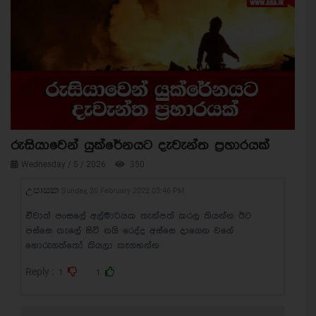
රුසියාවෙන් යුක්රේනයට දැවැන්ත ප්‍රහාරයක්
Wednesday / 5 / 2026
350
උපාසක
Sunday, 20 February 2022 03:46 PM
ඒවාත් පංසලේ අල්මාරියක තැන්පත් කරල තියන්න ඊට
පස්සෙ කැලේ සිටි නයි රෙද්ද අස්සෙ දාගෙන වගේ
හොරුගත්තෝ කියලා කෑගහන්න
Reply :
1
1