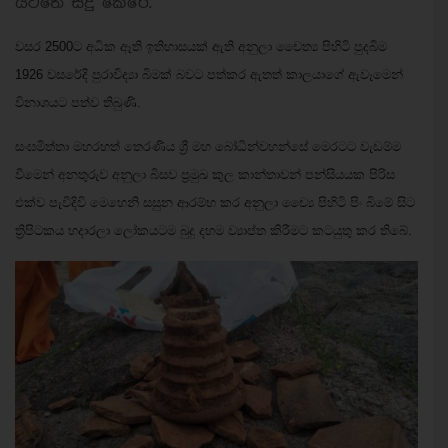
යටතේ සිදු කෙරේ.
වසර 2500ට අධික ඈති ඉතිහාසයක් ඇති අනුලා චෛත්‍ය පිහිටි පුදබිම
1926 වසරේදි පුරාවිද්‍යා බිමක් බවට පත්කර ඇතත් කාලයාගේ ඇවෑමෙන්
විනාශයට පත්ව තිබුණි.
සංඝමිත්තා මහරහත් තෙරණිය ශ්‍රී මහ බෝධින්වහන්සේ මෙරටට වැඩම්ම
වීමෙන් අනතුරුව අනුලා බිසව ප්‍රමුඛ කුල කාන්තාවන් පන්සියයක පිරිස
එක්ව පැවිදිවි මෙහෙනි සසුන ආරම්භ කර අනුලා ච්‍යෛ පිහිටි පිං බිමේ සිට
ත්‍රිපිටකය හදාරලා ලෝකයටම බුදු දහම ව්‍යාප්ත කිරීමට කටයුතු කර තිබේ.