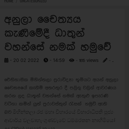
HOME
UNCATEGORIZED
අනුලා චෛත්‍යය
කැණිමේදී ධාතුන්
වහන්සේ නමක් හමුවේ
- 20 02 2022
- 14:59
- 1615 views
- ..
ඓතිහාසික මිහින්තලා පුරාවිද්‍යා භූමියට අයත් අනුලා
චෛත්‍යයේ කැනීම් අතරතුර දී පලිගු වලින් ආවරණය
කරන ලද ධාතූන් වහන්සේ නමක් ඇතුළු ඉපැරණි
වටිනා කමින් යුත් පුරාවස්තුන් රැසක් හමුවි ඇති
මිහින්තලා රජ මහා විහාරයේ විහාරාධිපති පූජ්‍ය
බව
ආචාර්ය වලවාහැංගුණවැවේ ධම්මරතන නාහිමියෝ
අද (20දා) සඳහන් කළහ.