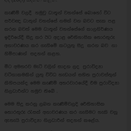
කැණීම් වලදී හමුවු ධාතූන් වහන්සේ බොහෝ විට
සර්වඥ ධාතුන් වහන්සේ නමක් වන බවට සැක පළ
කරන බවත් මෙම ධාතූන් වහන්සේගේ කාලනිර්ණය
ඉදිරියේදී සිදු කර ඊට අදාළ ඓතිහාසික තොරතුරු
අනාවරණය කර ගැනීමේ කටයුතු සිදු කරන බව නා
හිමිපාණන් සදහන් කළහ.
මීට අමතරව මැටි වලින් සාදන ලද පුරාවිද්‍යා
වටිනාකමකින් යුතු විවිධ හැඩයන් සහිත පුරාවස්තුන්
කිහිපයක්ද මෙම කැණීම් අතරවාරයේදී එම පුරාවිද්‍යා
නිලධාරීන්ට හමුව තිබේ .
මෙම සිදු කරනු ලබන කැණීම්වලදි ඓතිහාසික
තොරතුරු රැසක් අනාවරණය කර ගැනීමට හැකි වනු
ඇතැයි පුරාවිද්‍යා නිලධාරීන් සදහන් කළේය.