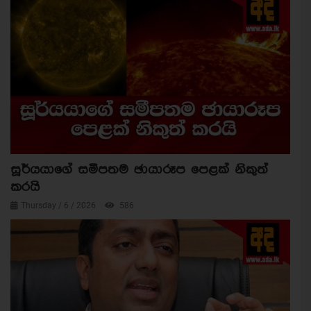
සූර්යයාගේ සමීපතම ඡායාරූප පෙළක් නිකුත්
කරයි
Thursday / 6 / 2026
586