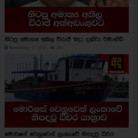
හිටපු අමාත්‍ය අකිල විරාජ් 18දා දක්වා රිමාන්ඩ්
Wednesday / 5 / 2026
490
මොරිෂස් වෙනුවෙන් ලංකාවේ නිපදවූ ධීවර