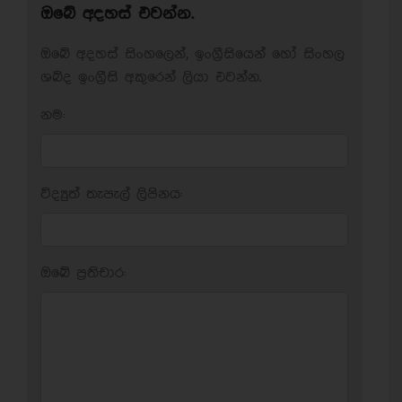
ඔබේ අදහස් එවන්න.
ඔබේ අදහස් සිංහලෙන්, ඉංග්‍රීසියෙන් හෝ සිංහල
ශබ්ද ඉංග්‍රීසි අකුරෙන් ලියා එවන්න.
නම:
විද්‍යුත් තැපැල් ලිපිනය:
ඔබේ ප‍්‍රතිචාර: