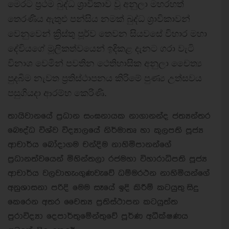
මෙරට ප්‍රථම බුද්ධ ශ්‍රාවිකාව වූ අනුලා මහරහත්
තෙරණිය ඇතුළු පන්සිය නමක් බුද්ධ ශ්‍රාවිකාවන්
වෙනුවෙන් ක්‍රිස්තු පූර්ව තෙවන සියවසේ විහාර මහා
දේවියගේ මූලිකත්වයෙන් ඉදිකළ දැනට ගරා වැටි
විනාශ වෙමින් පවතින ථෙතිහාසික අනුලා චෛත්‍ය
පුදබිම නැවත ප්‍රතිස්ථාපනය කිරිමේ පුණ්‍ය උත්සවය
පසුගියදා ආරම්භ කෙරිණි.
තායිවානයේ ප්‍රධාන සංඝනායක නාගානන්ද ජත්‍යන්තර
බෞද්ධ විශ්ව විද්‍යාලයේ නිර්මාතෘ හා කුලපති පූජ්‍ය
ආචාර්ය බෝදාගම චන්දිම නාහිමිපානන්ගේ
ප්‍රධානත්වයෙන් මිහින්තලා රජමහා විහාරාධිපති පූජ්‍ය
ආචාර්ය වලවාහැංගුණවැවේ ධම්මරථන නාහිමියන්ගේ
අනුශාසනා පරිදි මෙම සෑයේ ඉදි කිරීම් කටයුතු සිදු
කෙරෙන අතර චෛත්‍ය ප්‍රතිස්ථාපන කටයුත්ත
පුරාවිද්‍යා දෙපාර්තුමේන්තුවේ පූර්ණ අධීක්ෂණය