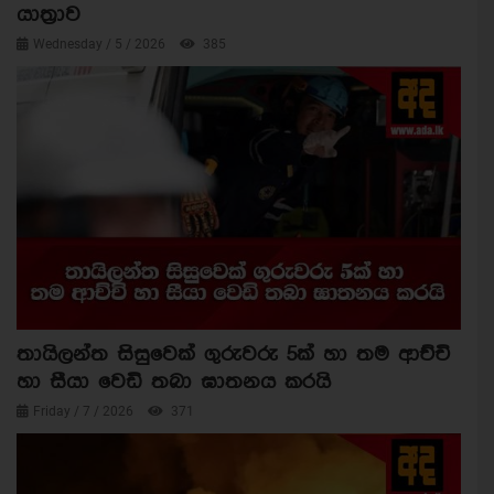
යාත්‍රාව
Wednesday / 5 / 2026
385
තායිලන්ත සිසුවෙක් ගුරුවරු 5ක් හා තම ආච්චි
හා සීයා වෙඩි තබා ඝාතනය කරයි
Friday / 7 / 2026
371