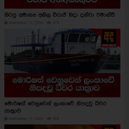
හිටපු අමාත්‍ය අකිල විරාජ් 18දා දක්වා රිමාන්ඩ්
Wednesday / 5 / 2026
478
මොරිෂස් වෙනුවෙන් ලංකාවේ නිපදවූ ධීවර
යාත්‍රාව
Wednesday / 5 / 2026
368