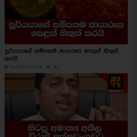
සූර්යයාගේ සමීපතම ඡායාරූප පෙළක් නිකුත්
කරයි
Thursday / 6 / 2026
560