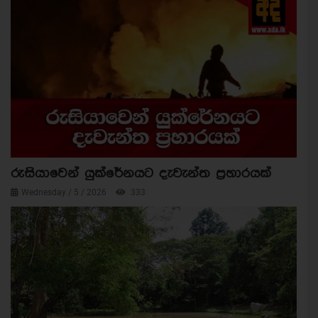
රුසියාවෙන් යුක්රේනයට දැවැන්ත ප්‍රහාරයක්
Wednesday / 5 / 2026
333