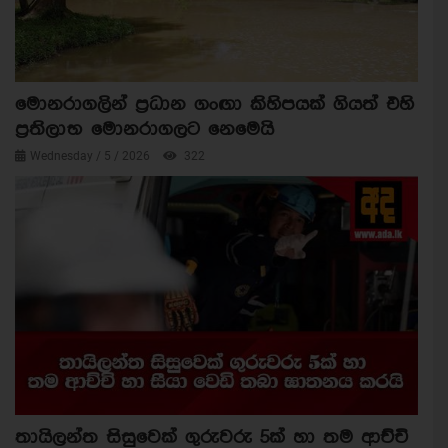
මොනරාගලින් ප්‍රධාන ගංඟා කිහිපයක් ගියත් එහි
ප්‍රතිලාභ මොනරාගලට නෙමෙයි
Wednesday / 5 / 2026
322
තායිලන්ත සිසුවෙක් ගුරුවරු 5ක් හා තම ආච්චි