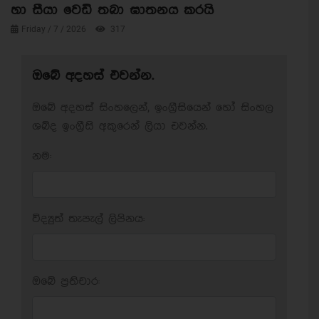
හා සීයා වෙඩි තබා ඝාතනය කරයි
Friday / 7 / 2026
317
ඔබේ අදහස් එවන්න.
ඔබේ අදහස් සිංහලෙන්, ඉංග්‍රීසියෙන් හෝ සිංහල
ශබ්ද ඉංග්‍රීසි අකුරෙන් ලියා එවන්න.
නම:
විද්‍යුත් තැපැල් ලිපිනය:
ඔබේ ප‍්‍රතිචාර: