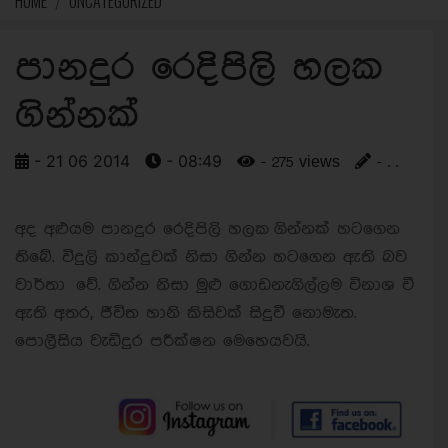
HOME
UNCATEGORIZED
පානදුර රෙදිපිලි හලක
ගින්නක්
- 21 06 2014
- 08:49
- 275 views
- . .
අද අළුයම පානදුර රෙදිපිලි හලක ගින්නක් හටගෙන
තිබේ. විදුලි කාන්දුවක් නිසා ගින්න හටගෙන ඇති බව
වාර්තා වේ. ගින්න නිසා මුළු ගොඩනැගිල්ලම විනාශ වී
ඇති අතර, ජීවිත හානි කිසිවක් සිදුවී නොමැත.
පොලීසිය වැඩිදුර පරීක්ෂන මෙහෙයවයි.