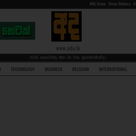
WNL Home
Home Delivery
A
www.ada.lk
2026 අගෝස්තු මස 06 වන බ්‍රහස්පතින්දා
N
TECHNOLOGY
BUSINESS
RELIGION
INTERNATIONAL