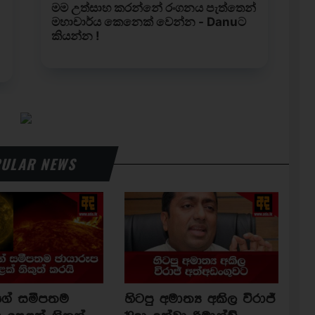
ULAR NEWS
ාගේ සමීපතම
හිටපු අමාත්‍ය අකිල විරාජ්