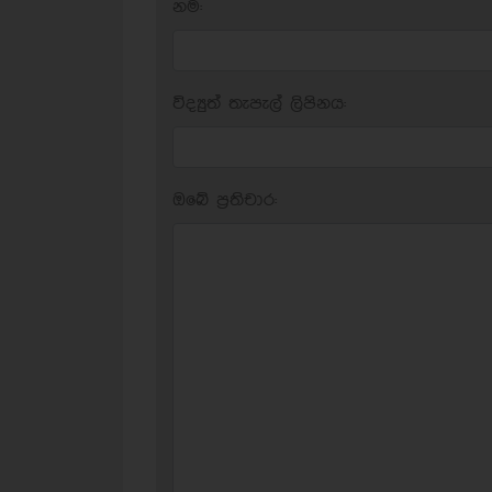
නම:
විද්‍යුත් තැපැල් ලිපිනය:
ඔබේ ප‍්‍රතිචාර: