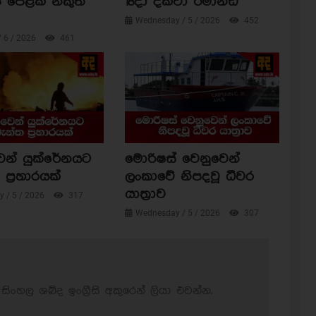
 පෙළක් නිකුත්
18දා දක්වා රිමාන්ඩ්
Wednesday / 5 / 2026
452
/ 6 / 2026
461
ෙන් යුක්රේනයට
මොරිෂස් වෙනුවෙන්
ප්‍රහාරයක්
ලංකාවේ නිපදවූ ධීවර
යාත්‍රාව
 / 5 / 2026
317
Wednesday / 5 / 2026
307
සිංහල ශබ්ද ඉංග්‍රීසි අකුරෙන් ලියා එවන්න.