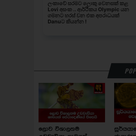
POP
ලොව විශාලතම
සූර්යය