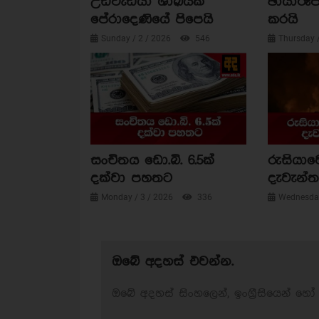
උඩවැඩියා ශාඛයක්
ඡායාරූප
පේරාදෙණියේ පිපෙයි
කරයි
Sunday / 2 / 2026
546
Thursday 
සංචිතය ඩො.බි. 6.5ක්
රුසියාව
දක්වා පහතට
දැවැන්ත 
Monday / 3 / 2026
336
Wednesday
ඔබේ අදහස් එවන්න.
ඔබේ අදහස් සිංහලෙන්, ඉංග්‍රීසියෙන් හෝ 