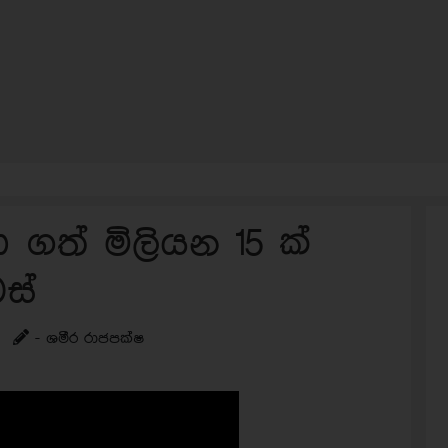
 ගත් මිලියන 15 ක්
ස්
- ශමීර රාජපක්ෂ