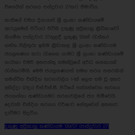
එහෙයින් තරගය පන්දුවාර 27කට සීමාවිය.
කාසියේ වසිය දිනාගත් ශ්‍රී ලංකා කණ්ඩායමේ
ඇරයුමෙන් පිටියට පිවිසි දකුණු අප්‍රිකානු ක්‍රීඩිකාවෝ
නියමිත පන්දුවාර 27තුළදී ලකුණු 139ක් රැස්කර
ගත්හ.
පිළිතුරු ඉනිම ක්‍රීඩාකළ ශ්‍රී ලංකා කණ්ඩායම
ජයග්‍රහණය කරා රැගෙන යාමට ශ්‍රී ලංකා කණ්ඩායමේ
නායිකා චමරි අතපත්තු සමත්වූයේ අර්ධ ශතකයක්
රැස්කරමිනි. මෙම ජයග්‍රහණයත් සමග තරග හතරකින්
සමන්විත එක්දින තරගාවලිය 1-1ක් ලෙස සම වූ අතර
අනිද්දා (21දා) එස්.එස්.සී. පිටියේ පැවැත්වෙන තරගය
ජයගන්නා කණ්ඩායමට තරගාවලියේ ජය හිමිවෙයි.
දෙවැනි එක්දින තරගය වර්ෂාව හේතුවෙන් අතහැර
දැවීමට සිදුවිය.
දකුණු අප්‍රිකානු කණ්ඩායම 139/07 (පන්දුවාර 27)