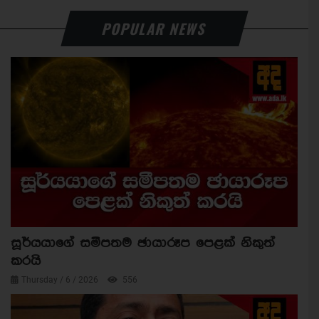
POPULAR NEWS
සූර්යයාගේ සමීපතම ඡායාරූප පෙළක් නිකුත්
කරයි
Thursday / 6 / 2026
556