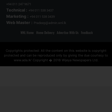
+94 011 247 9671
Technical :
+94 011 538 3437
Marketing :
+94 011 538 3439
Web Master :
Pradeep@admin.wnl.lk
WNL Home
Home Delivery
Advertise With Us
Feedback
Copyrights protected: All the content on this website is copyright
protected and can be reproduced only by giving the due courtesy to
www.ada.lk' Copyright � 2018 Wijeya Newspapers Ltd.
ad space