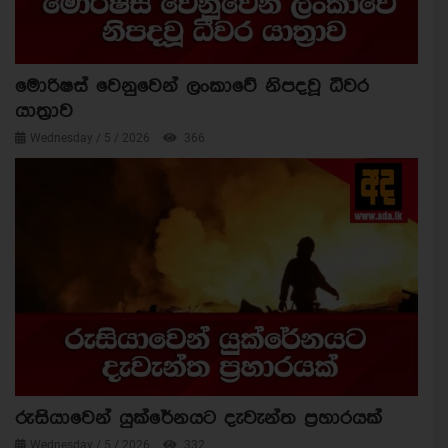
මොරිෂස් වෙනුවෙන් ලංකාවේ නිපදවූ ධීවර
යාත්‍රාව
Wednesday / 5 / 2026
366
රුසියාවෙන් යුක්රේනයට දැවැන්ත ප්‍රහාරයක්
Wednesday / 5 / 2026
332