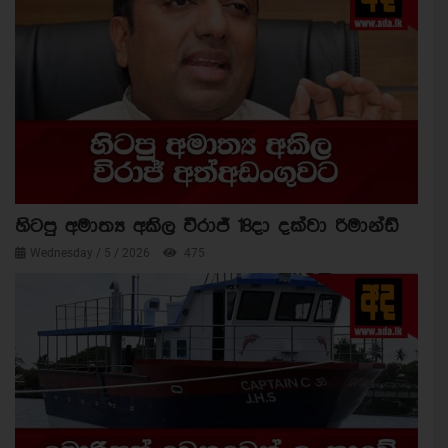
හිටපු අමාත්‍ය අකිල විරාජ් 18දා දක්වා රිමාන්ඩ්
Wednesday / 5 / 2026
475