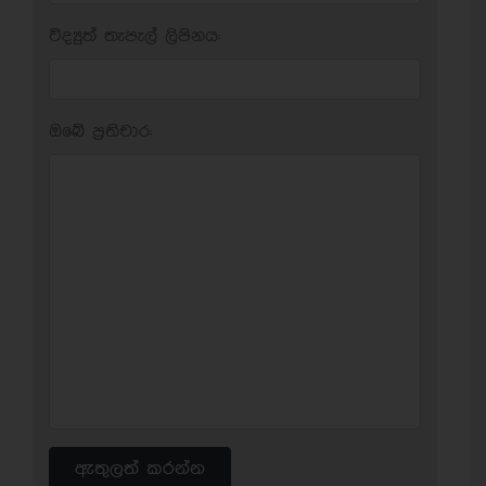
විද්‍යුත් තැපැල් ලිපිනය:
ඔබේ ප‍්‍රතිචාර:
ඇතුලත් කරන්න