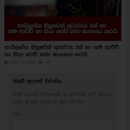
තායිලන්ත සිසුවෙක් ගුරුවරු 5ක් හා තම ආච්චි
හා සීයා වෙඩි තබා ඝාතනය කරයි
Friday / 7 / 2026
301
ඔබේ අදහස් එවන්න.
ඔබේ අදහස් සිංහලෙන්, ඉංග්‍රීසියෙන් හෝ සිංහල
ශබ්ද ඉංග්‍රීසි අකුරෙන් ලියා එවන්න.
නම: