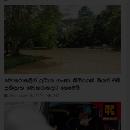
මොනරාගලින් ප්‍රධාන ගංඟා කිහිපයක් ගියත් එහි
ප්‍රතිලාභ මොනරාගලට නෙමෙයි
Wednesday / 5 / 2026
319