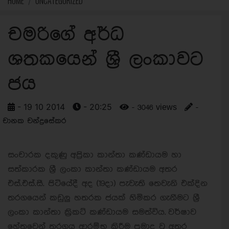
HOME
UNCATEGORIZED
චමරිගේ අර්ධ
ශතකයෙන් ශ්‍රී ලංකාවට
ජය
- 19 10 2014
- 20:25
- 3046 views
-
චානක චන්ද්‍රසේකර
සංචාරක දකුණු අප්‍රිකා කාන්තා කණ්ඩායම හා
සත්කාරක ශ්‍රී ලංකා කාන්තා කණ්ඩායම අතර
එස්.එස්.සී. පිටියේදී අද (19දා) පැවැති තෙවැනි එක්දින
තරගයෙන් කඩුලු හතරක ජයක් හිමිකර ගැනීමට ශ්‍රී
ලංකා කාන්තා ක්‍රිකට් කණ්ඩායම සමත්විය.
වර්ෂාව
හේතුවෙන් තරගය ආරම්භ කිරීම ප්‍රමාද වූ අතර