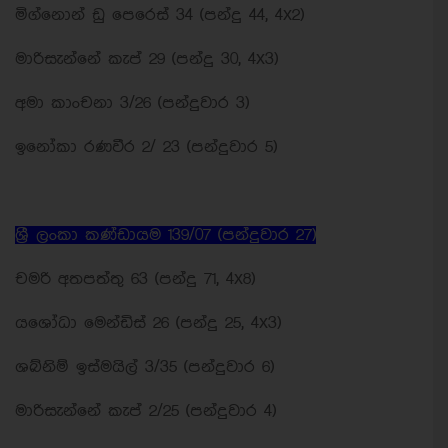
මිග්නොන් ඩු පෙරෙස් 34 (පන්දු 44, 4x2)
මාරිසැන්නේ කැප් 29 (පන්දු 30, 4x3)
අමා කාංචනා 3/26 (පන්දුවාර 3)
ඉනෝකා රණවීර 2/ 23 (පන්දුවාර 5)
ශ්‍රී ලංකා කණ්ඩායම 139/07 (පන්දුවාර 27)
චමරි අතපත්තු 63 (පන්දු 71, 4x8)
යශෝධා මෙන්ඩිස් 26 (පන්දු 25, 4x3)
ශබ්නිම් ඉස්මයිල් 3/35 (පන්දුවාර 6)
මාරිසැන්නේ කැප් 2/25 (පන්දුවාර 4)