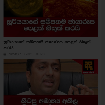
සූර්යයාගේ සමීපතම ඡායාරූප පෙළක් නිකුත්
කරයි
Thursday / 6 / 2026
532