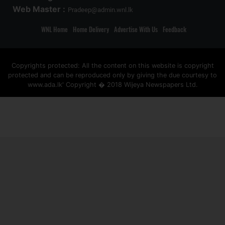
Web Master :
Pradeep@admin.wnl.lk
WNL Home
Home Delivery
Advertise With Us
Feedback
Copyrights protected: All the content on this website is copyright
protected and can be reproduced only by giving the due courtesy to
www.ada.lk' Copyright � 2018 Wijeya Newspapers Ltd.
ad space