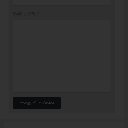
ඔබේ ප‍්‍රතිචාර:
ඇතුලත් කරන්න