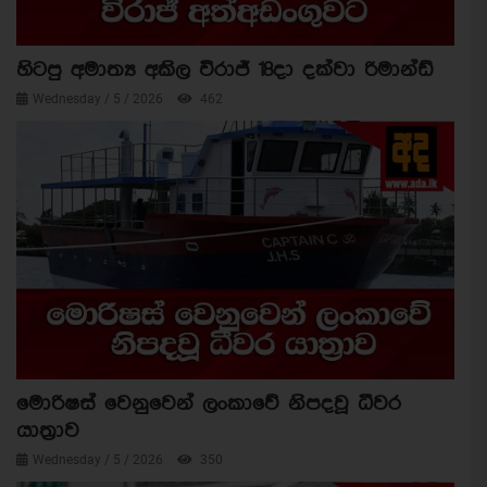
හිටපු අමාත්‍ය අකිල විරාජ් 18දා දක්වා රිමාන්ඩ්
Wednesday / 5 / 2026
462
මොරිෂස් වෙනුවෙන් ලංකාවේ නිපදවූ ධීවර
යාත්‍රාව
Wednesday / 5 / 2026
350