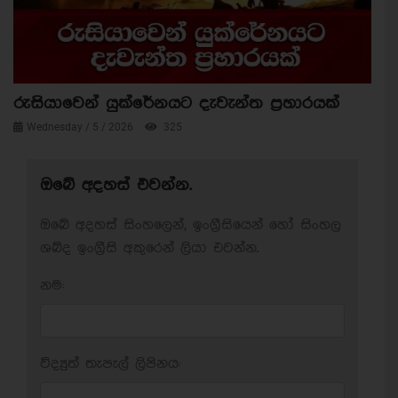
රුසියාවෙන් යුක්රේනයට දැවැන්ත ප්‍රහාරයක්
Wednesday / 5 / 2026
325
ඔබේ අදහස් එවන්න.
ඔබේ අදහස් සිංහලෙන්, ඉංග්‍රීසියෙන් හෝ සිංහල
ශබ්ද ඉංග්‍රීසි අකුරෙන් ලියා එවන්න.
නම:
විද්‍යුත් තැපැල් ලිපිනය: