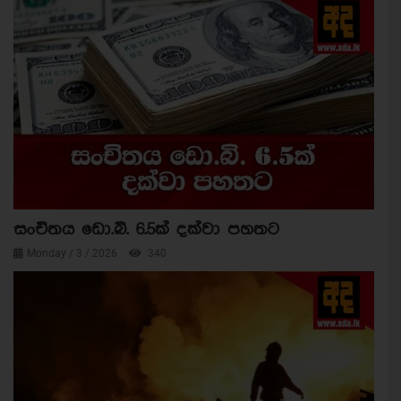
සංචිතය ඩො.බි. 6.5ක් දක්වා පහතට
Monday / 3 / 2026
340