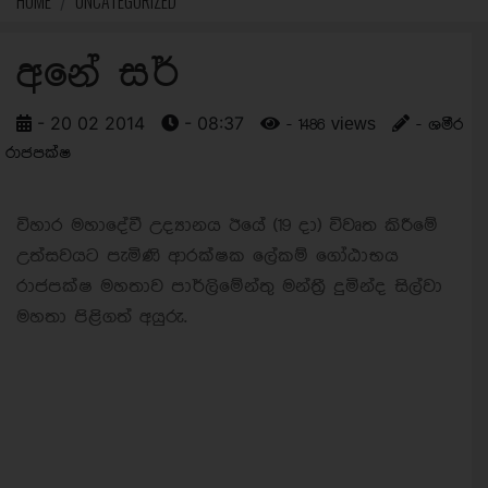
HOME
UNCATEGORIZED
අනේ සර්
- 20 02 2014
- 08:37
- 1486 views
- ශමීර
රාජපක්ෂ
විහාර මහාදේවී උද්‍යානය ඊයේ (19 දා) විවෘත කිරීමේ
උත්සවයට පැමිණි ආරක්ෂක ලේකම් ගෝඨාභය
රාජපක්ෂ මහතාව පාර්ලිමේන්තු මන්ත්‍රී දුමින්ද සිල්වා
මහතා පිළිගත් අයුරු.