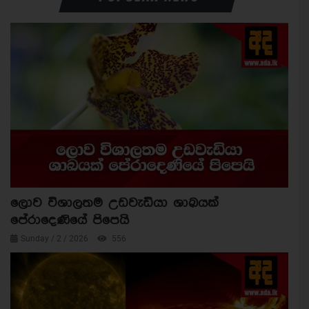
ලොව විශාලතම උඩවැඩියා ශාඛයක්
පේරාදෙණියේ පිපෙයි
Sunday / 2 / 2026
556