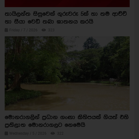
තායිලන්ත සිසුවෙක් ගුරුවරු 5ක් හා තම ආච්චි
හා සීයා වෙඩි තබා ඝාතනය කරයි
Friday / 7 / 2026
323
මොනරාගලින් ප්‍රධාන ගංඟා කිහිපයක් ගියත් එහි
ප්‍රතිලාභ මොනරාගලට නෙමෙයි
Wednesday / 5 / 2026
322