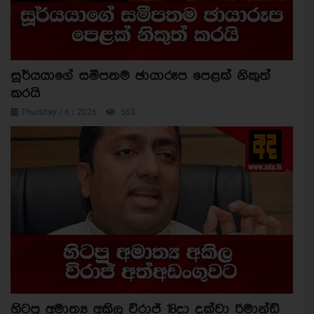
සූර්යයාගේ සමීපතම ඡායාරූප පෙළක් නිකුත්
කරයි
Thursday / 6 / 2026
563
හිටපු අමාත්‍ය අකිල විරාජ් 18දා දක්වා රිමාන්ඩ්