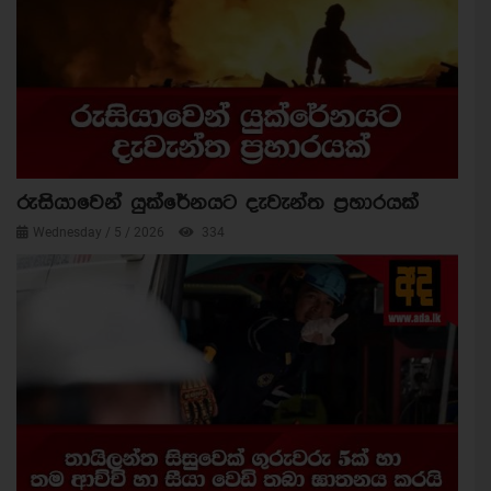
රුසියාවෙන් යුක්රේනයට දැවැන්ත ප්‍රහාරයක්
Wednesday / 5 / 2026
334