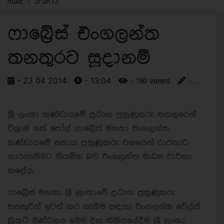
HOME
SPORTS
ෆාබ්‍රේස් එංගලන්ත
තනතුරට සූදානම්
- 23 04 2014
- 13:04
- 769 views
- . .
ශ්‍රී ලංකා කණ්ඩායමේ ප්‍රධාන පුහුණුකරු තනතුරෙන්
විශ්‍රාම ගත් පෝල් ෆාබ්‍රේස් මහතා එංගලන්ත
කණ්ඩායමේ සහාය පුහුණුකරු වශයෙන් රාජකාරී
භාරගැනීමට නියමිත බව එංගලන්ත මාධ්‍ය වාර්තා
කළේය.
ෆාබ්‍රේස් මහතා ශ්‍රී ලංකාවේ ප්‍රධාන පුහුණුකරු
තනතුරින් ඉවත් කර ගැනීම සඳහා එංගලන්ත වේල්ස්
ක්‍රිකට් මණ්ඩලය මෙම දින කිහිපයේදීම ශ්‍රී ලංකා