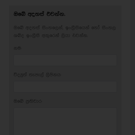
ඔබේ අදහස් එවන්න.
ඔබේ අදහස් සිංහලෙන්, ඉංග්‍රීසියෙන් හෝ සිංහල
ශබ්ද ඉංග්‍රීසි අකුරෙන් ලියා එවන්න.
නම:
විද්‍යුත් තැපැල් ලිපිනය:
ඔබේ ප‍්‍රතිචාර: