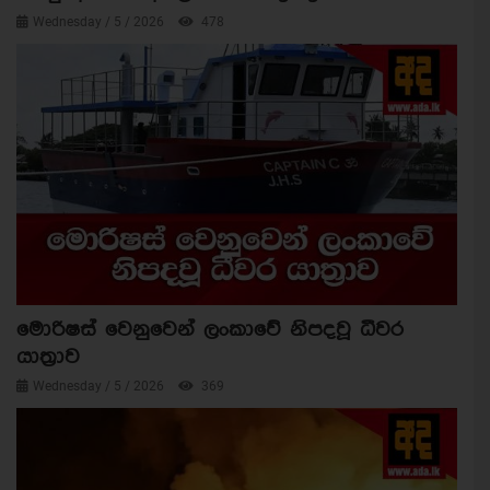
Wednesday / 5 / 2026
478
මොරිෂස් වෙනුවෙන් ලංකාවේ නිපදවූ ධීවර
යාත්‍රාව
Wednesday / 5 / 2026
369