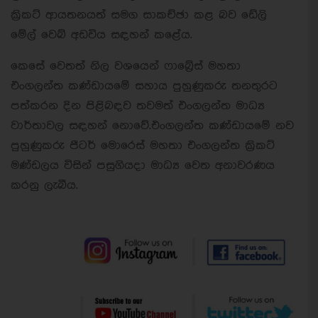
ක්‍රිකට් ආයතනයත් සමග සාකච්ඡා කළ බව ඩේලි
මේල් වෙබ් අඩවිය සඳහන් කළේය.
කෙසේ වෙතත් නිල වශයෙන් ෆාබ්‍රේස් මහතා
එංගලන්ත කණ්ඩායමේ සහාය පුහුණුකරු තනතුරට
පත්කරන දින පිළිබඳව තවමත් එංගලන්ත මාධ්‍ය
වාර්තාවල සඳහන් නොවේ.එංගලන්ත කණ්ඩායමේ නව
පුහුණුකරු පීටර් මොරෙස් මහතා එංගලන්ත ක්‍රිකට්
මණ්ඩලය විසින් පසුගියදා මාධ්‍ය වෙත අනාවරණය
කරනු ලැබීය.