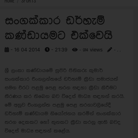
HOME
SPORTS
සංගක්කාර ඩර්හැම්
කණ්ඩායමට එක්වෙයි
- 16 04 2014
- 21:39
- 914 views
- . .
ශ්‍රී ලංකා කණ්ඩායමේ සුපිරි පිතිකරු කුමාර්
සංගක්කාර එංගලන්තයේ ඩර්හැම් ක්‍රීඩා සමාජයත්
සමග එරට පළමු පෙළ තරග සඳහා ක්‍රීඩා කිරීමට
තීරණය කර තිබෙන බව විදෙස් මාධ්‍ය සඳහන් කරයි.
මේ අනුව එංගලන්ත පළමු පෙළ තරගාවලියේදී
ඩර්හැම් කණ්ඩායම නියෝජනය කරමින් සංගක්කාර
තරග දෙකකට හෝ තුනකට ක්‍රීඩා කරනු ඇති බවද
විදෙස් මාධ්‍ය සඳහන් කළේය.