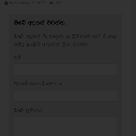
Wednesday / 5 / 2026
322
ඔබේ අදහස් එවන්න.
ඔබේ අදහස් සිංහලෙන්, ඉංග්‍රීසියෙන් හෝ සිංහල
ශබ්ද ඉංග්‍රීසි අකුරෙන් ලියා එවන්න.
නම:
විද්‍යුත් තැපැල් ලිපිනය:
ඔබේ ප‍්‍රතිචාර: