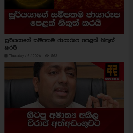
සූර්යයාගේ සමීපතම ඡායාරූප පෙළක් නිකුත්
කරයි
Thursday / 6 / 2026
563