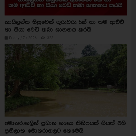
තායිලන්ත සිසුවෙක් ගුරුවරු 5ක් හා තම ආච්චි
හා සීයා වෙඩි තබා ඝාතනය කරයි
Friday / 7 / 2026
323
මොනරාගලින් ප්‍රධාන ගංඟා කිහිපයක් ගියත් එහි
ප්‍රතිලාභ මොනරාගලට නෙමෙයි