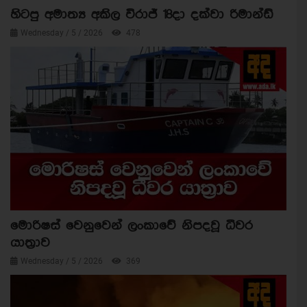
හිටපු අමාත්‍ය අකිල විරාජ් 18දා දක්වා රිමාන්ඩ්
Wednesday / 5 / 2026
478
මොරිෂස් වෙනුවෙන් ලංකාවේ නිපදවූ ධීවර
යාත්‍රාව
Wednesday / 5 / 2026
369