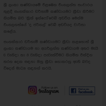
ශ්‍රී ලංකා කණ්ඩායමේ එළඹෙන එංගලන්ත සංචාරය
තුළදී සංගක්කාර ඩර්හැම් කණ්ඩායමට ක්‍රීඩා කිරීමට
නියමිත බව ‘ක්‍රික් ඉන්ෆෝ'වෙබ් අඩවිය මෙන්ම
එංගලනත්යේ ‘ද ජර්නල්’ වෙබ් අඩවියද වාර්තා
කළේය.
සංගක්කාර ඩර්හැම් කණ්ඩායමට ක්‍රීඩා කළහොත් ශ්‍රී
ලංකා කණ්ඩායම හා අයර්ලන්ත කණ්ඩායම අතර මැයි
6 වැනිදා හා 8 වැනිදා පැවැත්වීමට නියමිත එක්දින
තරග දෙක සඳහා ඔහු ක්‍රීඩා නොකරනු ඇති බවද
විදෙස් මාධ්‍ය සඳහන් කරයි.