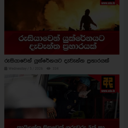
රුසියාවෙන් යුක්රේනයට දැවැන්ත ප්‍රහාරයක්
Wednesday / 5 / 2026
334