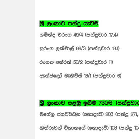
ශ්‍රී ලංකාව පන්දු යැවීම
ශමින්ද එරංග 49/4 (පන්දුවාර 17.4)
සුරංග ලක්මාල් 66/3 (පන්දුවාර 18.1)
රංගන හේරත් 50/2 (පන්දුවාර 11)
ඇන්ජලෝ මැතිව්ස් 18/1 (පන්දුවාර 6)
ශ්‍රී ලංකාව පළමු ඉනිම 730/6 (පන්දුවාර
මහේල ජයවර්ධන (නොදැවී) 203 (පන්දු 271, 4
කිත්රුවන් විතානගේ (නොදැවී) 103 (පන්දු 104