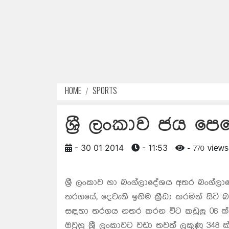
HOME
SPORTS
ශ්‍රී ලංකාව ජය 
- 30 01 2014
- 11:53
- 770 views
ශ්‍රී ලංකාව හා බංග්ලාදේශය අතර බංග්ලාද
තරගයේ, දෙවැනි ඉනිම ක්‍රීඩා කරමින් සිට
සඳහා තරගය නතර කරන විට කඩුලු 06 ක් බ
ඔවුහු ශ්‍රී ලංකාවට වඩා තවත් ලකුණු 348 ක් 