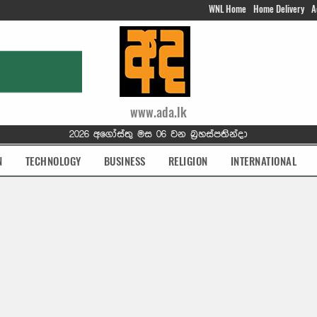
WNL Home
Home Delivery
A
www.ada.lk
2026 අගෝස්තු මස 06 වන බ්‍රහස්පතින්දා
N
TECHNOLOGY
BUSINESS
RELIGION
INTERNATIONAL