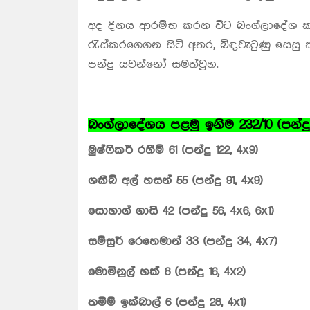
අද දිනය ආරම්භ කරන විට බංග්ලාදේශ කණ්
රැස්කරගෙගන සිටි අතර, බිඳවැටුණු සෙසු කඩ
පන්දු යවන්නෝ සමත්වූහ.
බංග්ලාදේශය පළමු ඉනිම ‍232/10 (පන්දු
මුෂ්ෆිකර් රහීම් 61 (පන්දු 122, 4x9)
ශකීබ් අල් හසන් 55 (පන්දු 91, 4x9)
සොහාග් ගාසි 42 (පන්දු 56, 4x6, 6x1)
සම්සුර් රෙහෙමාන් 33 (පන්දු 34, 4x7)
මොමිනුල් හක් 8 (පන්දු 16, 4x2)
තමිම් ඉක්බාල් 6 (පන්දු 28, 4x1)