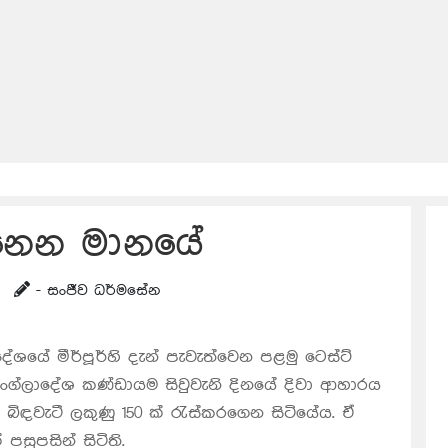
පෙනෙන මානයේ
- සංජීව ධර්මසේන
ේශයේ මීර්පූර්හි දැන් පැවැත්වෙන පළමු ටෙස්ට්
ි බංග්ලාදේශ කණ්ඩායම සිවුවැනි දිනයේ දිවා ආහාරය
ිඳවැටී ලකුණු 150 ක් රැස්කරගෙන සිටියේය. ඒ
පසුපසින් සිටිති.