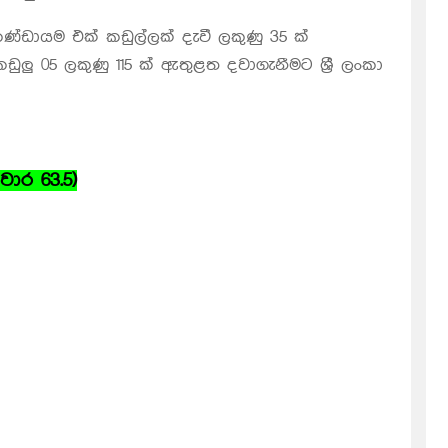
ඩායම එක් කඩුල්ලක් දැවී ලකුණු 35 ක්
ුලු 05 ලකුණු 115 ක් ඇතුළත දවාගැනීමට ශ්‍රී ලංකා
වාර 63.5)