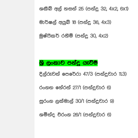
ශකීබ් අල් හසන් 25 (පන්දු 32, 4x2, 6x1)
මාර්ෂල් අයුබ් 18 (පන්දු 36, 4x3)
මුෂ්ෆීකර් රහීම් (පන්දු 30, 4x2)
ශ්‍රි ලංකාව පන්දු යැවීම
දිල්රුවන් පෙරේරා 47/3 (පන්දුවාර 11.3)
රංගන හේරත් 27/1 (පන්දුවාර 6)
සුරංග ලක්මාල් 30/1 (පන්දුවාර 9)
ශමින්ද එරංග 26/1 (පන්දුවාර 6)