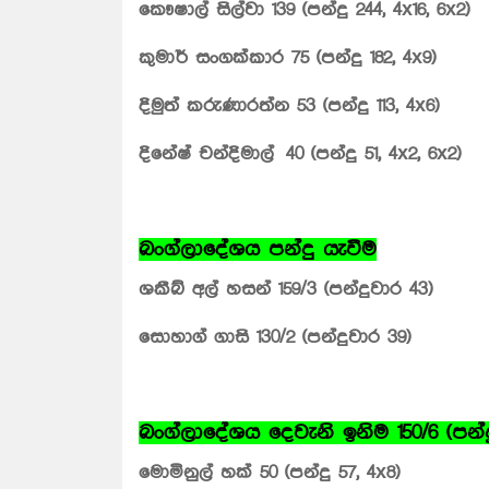
කෞෂාල් සිල්වා 139 (පන්දු 244, 4x16, 6x2)
කුමාර් සංගක්කාර 75 (පන්දු 182, 4x9)
දිමුත් කරුණාරත්න 53 (පන්දු 113, 4x6)
දිනේෂ් චන්දිමාල් 40 (පන්දු 51, 4x2, 6x2)
බංග්ලාදේශය පන්දු යැවීම
ශකීබ් අල් හසන් 159/3 (පන්දුවාර 43)
සොහාග් ගාසි 130/2 (පන්දුවාර 39)
බංග්ලාදේශය දෙවැනි ඉනිම 150/6 (පන්ද
මොමිනුල් හක් 50 (පන්දු 57, 4x8)