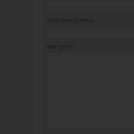
විද්‍යුත් තැපැල් ලිපිනය:
ඔබේ ප‍්‍රතිචාර: