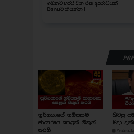
POP
සූර්යයාගේ සමීපතම
හිටපු අම
ඡායාරූප පෙළක් නිකුත්
18දා දක්
කරයි
Wednesday