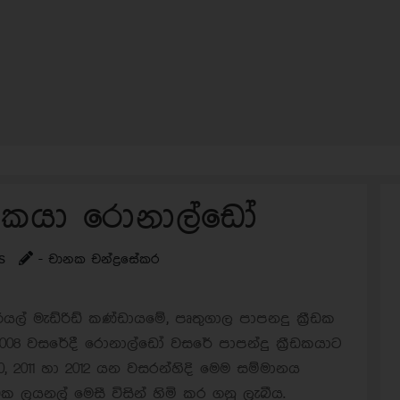
රීඩකයා රොනාල්ඩෝ
s
- චානක චන්ද්‍රසේකර
යල් මැඩ්රිඩ් කණ්ඩායමේ, පෘතුගාල පාපනදු ක්‍රීඩක
 2008 වසරේදී රොනාල්ඩෝ වසරේ පාපන්දු ක්‍රීඩකයාට
0, 2011 හා 2012 යන වසරන්හිදි මෙම සම්මානය
ඩක ලයනල් මෙසී විසින් හිමි කර ගනු ලැබීය.