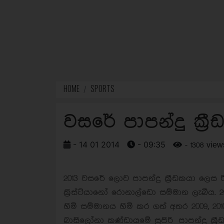
HOME
SPORTS
වසරේ පාපන්දු ක්‍
- 14 01 2014
- 09:35
- 1308 view
2013 වසරේ ලොව පාපන්දු ක්‍රීඩකයා ලෙස රි
ක්‍රිස්ට්යානෝ රොනාල්ඩො සම්මාන ලැබීය.
හිමි සම්මානය හිමි කර ගත් අතර 2009, 201
බාසිලෝනා කණ්ඩායමේ සුපිරි පාපන්දු ක්‍රී