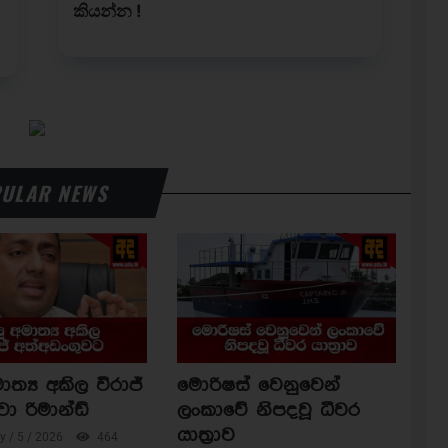
ULAR NEWS
ාත්‍ය අකිල විරාජ්
මොරිෂස් වෙනුවෙන්
වා රිමාන්ඩ්
ලංකාවේ නිපදවූ ධීවර
යාත්‍රාව
 / 5 / 2026
464