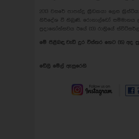
2013 වසරේ පාපන්දු ක්‍රීඩකයා ලෙස ක්‍රිස්ට
නිර්දේශ වී තිබුණි. රොනාල්ඩෝ සම්මාන
ප්‍රදානෝත්සවය ඊයේ (13) රා
ත්‍රියේ ස්විට්ස
මේ පිළිබඳ වැඩි දුර විස්තර හෙට (15) අද
ඩේලි මේල් ඇසුරෙනි