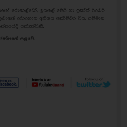
ියානෝ රොනාල්ඩෝ, ලයනල් මෙසී හා ෆ්‍රෑන්ක් රිබෙරි
ය ලබාගත් මොහොත අතිශය හැගීම්බර විය. සම්මාන
ර්ලන්තයේදි පැවැත්විණි.
 පුවත්පතේ පළවේ.