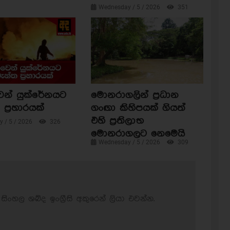
Wednesday / 5 / 2026
351
ෙන් යුක්රේනයට
මොනරාගලින් ප්‍රධාන
ප්‍රහාරයක්
ගංඟා කිහිපයක් ගියත්
එහි ප්‍රතිලාභ
 / 5 / 2026
326
මොනරාගලට නෙමෙයි
Wednesday / 5 / 2026
309
සිංහල ශබ්ද ඉංග්‍රීසි අකුරෙන් ලියා එවන්න.