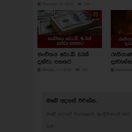
Thursday / 6 / 2026
539
සංචිතය ඩො.බි. 6.5ක්
රුසියාව
දක්වා පහතට
දැවැන්ත 
Monday / 3 / 2026
341
Wednesday
ඔබේ අදහස් එවන්න.
ඔබේ අදහස් සිංහලෙන්, ඉංග්‍රීසියෙන් හෝ 
නම: