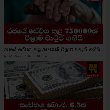
රජයේ සේවය කළ 750000ක් විශ්‍රාම වැටුප් ගනියි
Saturday / 1 / 2026
354