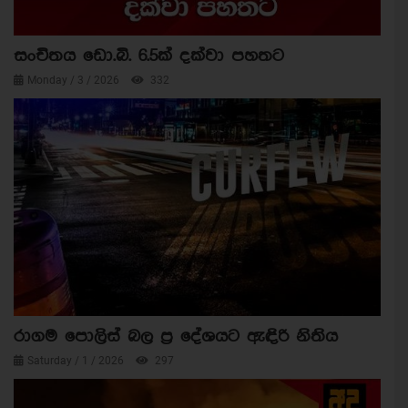
සංචිතය ඩො.බි. 6.5ක් දක්වා පහතට
Monday / 3 / 2026
332
රාගම පොලිස් බල ප්‍ර දේශයට ඇඳිරි නිතිය
Saturday / 1 / 2026
297