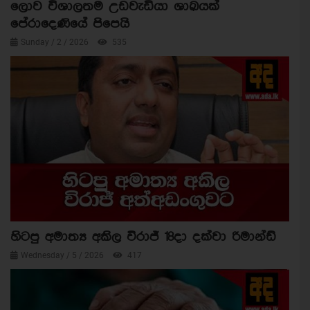
ලොව විශාලතම උඩවැඩියා ශාඛයක්
පේරාදෙණියේ පිපෙයි
Sunday / 2 / 2026
535
හිටපු අමාත්‍ය අකිල විරාජ් 18දා දක්වා රිමාන්ඩ්
Wednesday / 5 / 2026
417