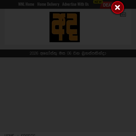
WNL Home
Home Delivery
Advertise With Us
2026 අගෝස්තු මස 06 වන බ්‍රහස්පතින්දා