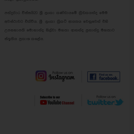
පන්දුවාර විස්සයි20 ශ්‍රී ලංකා කණ්ඩායමේ ක්‍රීඩකයන්ද මෙම
අවස්ථාවට එක්විය. ශ්‍රී ලංකා ක්‍රිකට් ආයතය වෙනුවෙන් එහි
උපසභාපති මොහාන්ද සිල්වා මහතා ආනන්ද ප්‍රනාන්දු මහතාට
ස්තූතිය ප්‍රකාශ කළේය.