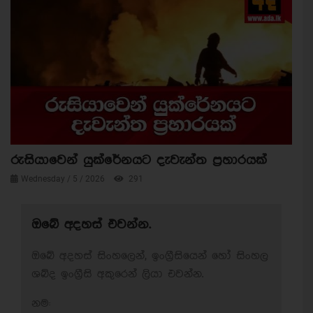
රුසියාවෙන් යුක්රේනයට දැවැන්ත ප්‍රහාරයක්
Wednesday / 5 / 2026
291
ඔබේ අදහස් එවන්න.
ඔබේ අදහස් සිංහලෙන්, ඉංග්‍රීසියෙන් හෝ සිංහල
ශබ්ද ඉංග්‍රීසි අකුරෙන් ලියා එවන්න.
නම: