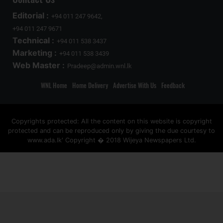
Editorial :
+94 011 247 9642,
+94 011 247 9671
Technical :
+94 011 538 3437
Marketing :
+94 011 538 3439
Web Master :
Pradeep@admin.wnl.lk
WNL Home
Home Delivery
Advertise With Us
Feedback
Copyrights protected: All the content on this website is copyright
protected and can be reproduced only by giving the due courtesy to
www.ada.lk' Copyright � 2018 Wijeya Newspapers Ltd.
ad space