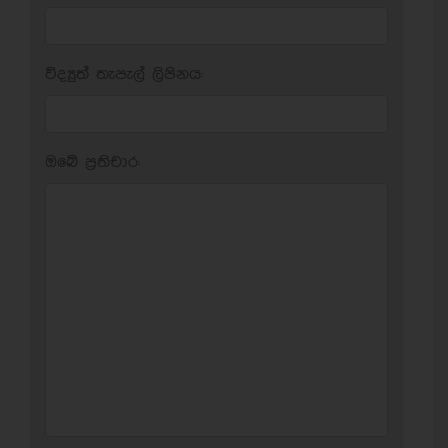
විද්‍යුත් තැපැල් ලිපිනය:
ඔබේ ප‍්‍රතිචාර: