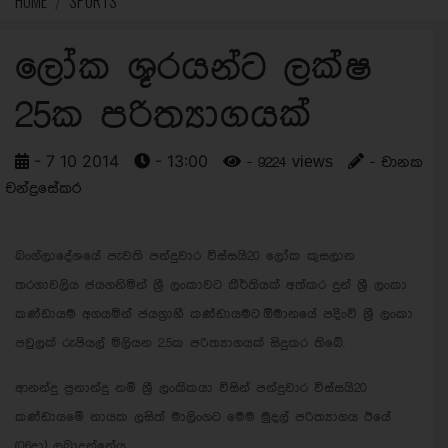
HOME
SPORTS
ලෝක ශූරයන්ට ලක්ෂ
25ක පරිත්‍යාගයක්
- 7 10 2014
- 13:00
- 9224 views
- චානක
චන්ද්‍රසේකර
බංග්ලාදේශයේ පැවති පන්දුවාර විස්සයි20 ලෝක කුසලාන
තරගාවලිය ජයගනිමින් ශ්‍රී ලංකාවට කීර්තියක් අත්කර දුන් ශ්‍රී ලංකා
කණ්ඩායම අගයමින් ජයග්‍රාහී කණ්ඩායමට ඕමානයේ පදිංවි ශ්‍රී ලංකා
පවුලක් රුපියල් මිලියන 2.5ක පරිත්‍යාගයක් සිදුකර තිබේ.
ආනන්දු ප්‍රනාන්දු නම් ශ්‍රී ලංකිකයා විසින් පන්දුවාර විස්සයි20
කණ්ඩායමේ නායක ලසිත් මාලිංගට මෙම මුදල් පරිත්‍යාගය ඊයේ
(06දා) ලබාදුන්නේය.